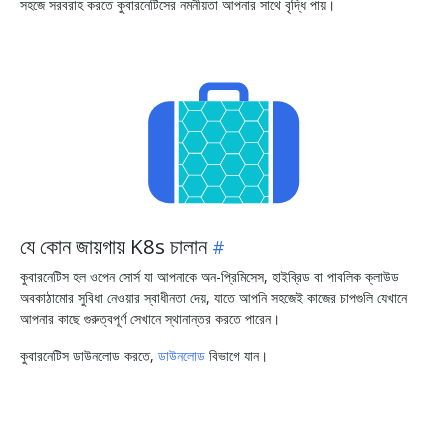
সহজে সরবরাহ করতে কুবারনেটিসের নমনীয়তা আপনার সাথে বৃদ্ধি পায়।
যে কোন জায়গায় K8s চালান
কুবারনেটিস হল ওপেন সোর্স যা আপনাকে অন-প্রিমিসেস, হাইব্রিড বা পাবলিক ক্লাউড
অবকাঠামোর সুবিধা নেওয়ার স্বাধীনতা দেয়, যাতে আপনি সহজেই কাজের চাপগুলি যেখানে
আপনার কাছে গুরুত্বপূর্ণ সেখানে স্থানান্তর করতে পারেন।
কুবারনেটিস ডাউনলোড করতে,
ডাউনলোড
বিভাগে যান।