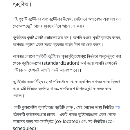
প্রযুক্তি।
এই পৃষ্ঠাটি কন্টেইনার এবং কন্টেইনার ইমেজ, সেইসাথে অপারেশন এবং সমাধান
ডেভেলপমেন্টে তাদের ব্যবহার নিয়ে আলোচনা করবে।
কন্টেইনার
শব্দটি একটি ওভারলোডেড শব্দ। আপনি যখনই শব্দটি ব্যবহার করেন,
আপনার শ্রোতা একই সংজ্ঞা ব্যবহার করেন কিনা তা চেক করুন।
আপনার চালানো প্রতিটি কন্টেইনার পুনরাবৃত্তিযোগ্য; নির্ভরতা অন্তর্ভুক্ত করা
থেকে প্রমিতকরণের (standardization) অর্থ হলো আপনি যেখানেই
এটি চালান সেখানই আপনি একই আচরণ পাবেন।
কন্টেইনার অন্তর্নিহিত হোস্ট পরিকাঠামো থেকে অ্যাপ্লিকেশনগুলোকে দ্বিগুণ
করে৷ এটি বিভিন্ন ক্লাউড বা ওএস পরিবেশে ডিপ্লয়মেন্টকে সহজ করে
তোলে।
একটি কুবারনেটিস ক্লাস্টারের প্রতিটি
নোড
, সেই নোডের জন্য নির্ধারিত
পড
গঠনকারী কন্টেইনারগুলো চালায়। একটি পডের কন্টেইনারগুলো একই নোডে
চালানোর জন্য সহ-অবস্থিত (co-located) এবং সহ-নির্ধারিত (co-
scheduled)।