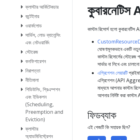
কুবারনেটিস 
ক্লাস্টার আর্কিটেকচার
কন্টেইনার
ওয়ার্কলোড
কাস্টম রিসোর্স হলো কুবারনেটিস A
সার্ভিস, লোড ব্যালেন্সিং
CustomResourceDe
এবং নেটওয়ার্কিং
ঘোষণামূলকভাবে একটি নতুন ক
স্টোরেজ
কাস্টম রিসোর্সের স্টোরে
কনফিগারেশন
সার্ভার না লিখে এবং চালান
নিরাপত্তা
এগ্রিগেশন লেয়ারটি
প্রাইমা
নীতিমালা
এগ্রিগেশন (API Aggrega
মাধ্যমে আপনার কাস্টম রিসো
শিডিউলিং, প্রিএম্পশন
আপনার নির্দিষ্ট করা কাস্ট
এবং ইভিকশন
(Scheduling,
ফিডব্যাক
Preemption and
Eviction)
এই পেজটি কি সহায়ক ছিল?
ক্লাস্টার
অ্যাডমিনিস্ট্রেশন