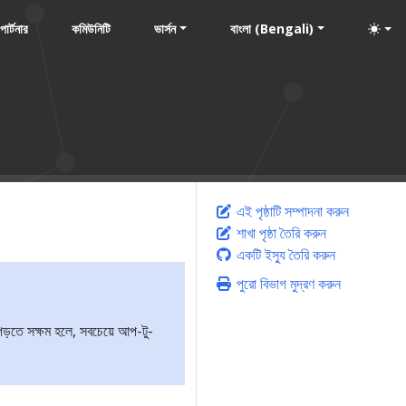
পার্টনার
কমিউনিটি
ভার্সন
বাংলা (Bengali)
এই পৃষ্ঠাটি সম্পাদনা করুন
শাখা পৃষ্ঠা তৈরি করুন
একটি ইস্যু তৈরি করুন
পুরো বিভাগ মুদ্রণ করুন
ড়তে সক্ষম হলে, সবচেয়ে আপ-টু-