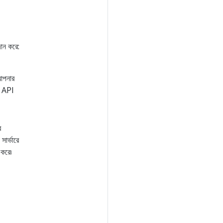
দান করে:
 আপনার
ম API
র
সার্ভারে
 করে৷