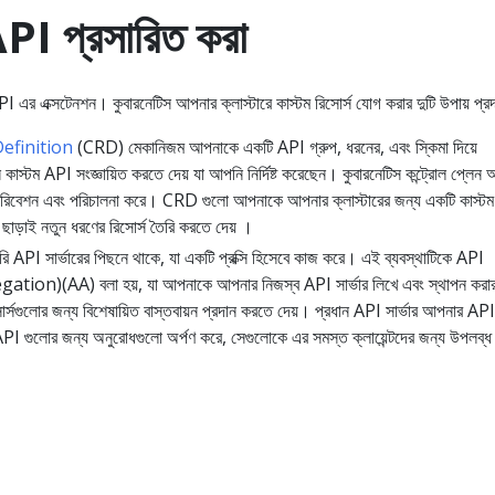
API প্রসারিত করা
PI এর এক্সটেনশন। কুবারনেটিস আপনার ক্লাস্টারে কাস্টম রিসোর্স যোগ করার দুটি উপায় প্র
finition
(CRD) মেকানিজম আপনাকে একটি API গ্রুপ, ধরনের, এবং স্কিমা দিয়ে
াস্টম API সংজ্ঞায়িত করতে দেয় যা আপনি নির্দিষ্ট করেছেন। কুবারনেটিস কন্ট্রোল প্লেন
জ পরিবেশন এবং পরিচালনা করে। CRD গুলো আপনাকে আপনার ক্লাস্টারের জন্য একটি কাস্ট
ো ছাড়াই নতুন ধরণের রিসোর্স তৈরি করতে দেয় ।
রি API সার্ভারের পিছনে থাকে, যা একটি প্রক্সি হিসেবে কাজ করে। এই ব্যবস্থাটিকে API
tion)(AA) বলা হয়, যা আপনাকে আপনার নিজস্ব API সার্ভার লিখে এবং স্থাপন করা
র্সগুলোর জন্য বিশেষায়িত বাস্তবায়ন প্রদান করতে দেয়। প্রধান API সার্ভার আপনার API 
ম API গুলোর জন্য অনুরোধগুলো অর্পণ করে, সেগুলোকে এর সমস্ত ক্লায়েন্টদের জন্য উপলব্ধ