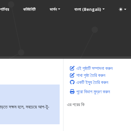
পার্টনার
কমিউনিটি
ভার্সন
বাংলা (Bengali)
এই পৃষ্ঠাটি সম্পাদনা করুন
শাখা পৃষ্ঠা তৈরি করুন
একটি ইস্যু তৈরি করুন
পুরো বিভাগ মুদ্রণ করুন
এর পরের কি
ড়তে সক্ষম হলে, সবচেয়ে আপ-টু-