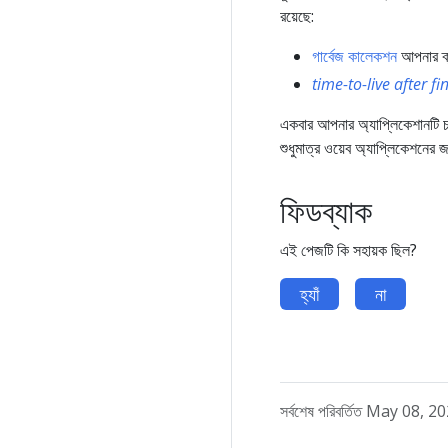
রয়েছে:
গার্বেজ কালেকশন
আপনার ক্ল
time-to-live after fi
একবার আপনার অ্যাপ্লিকেশানটি 
শুধুমাত্র ওয়েব অ্যাপ্লিকেশনের 
ফিডব্যাক
এই পেজটি কি সহায়ক ছিল?
হ্যাঁ
না
সর্বশেষ পরিবর্তিত May 08