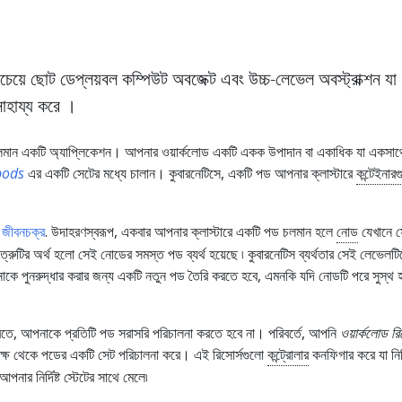
বচেয়ে ছোট ডেপ্লয়বল কম্পিউট অবজেক্ট এবং উচ্চ-লেভেল অবস্ট্রাক্শন যা
াহায্য করে ।
চলমান একটি অ্যাপ্লিকেশন। আপনার ওয়ার্কলোড একটি একক উপাদান বা একাধিক যা একসা
pods
এর একটি সেটের মধ্যে চালান। কুবারনেটিসে, একটি পড আপনার ক্লাস্টারে
কন্টেইনার
ত জীবনচক্র
. উদাহরণস্বরূপ, একবার আপনার ক্লাস্টারে একটি পড চলমান হলে
নোড
যেখানে 
্রুটির অর্থ হলো সেই নোডের সমস্ত পড ব্যর্থ হয়েছে ৷ কুবারনেটিস ব্যর্থতার সেই লেভেলট
পনাকে পুনরুদ্ধার করার জন্য একটি নতুন পড তৈরি করতে হবে, এমনকি যদি নোডটি পরে সুস্থ হ
তে, আপনাকে প্রতিটি পড সরাসরি পরিচালনা করতে হবে না। পরিবর্তে, আপনি
ওয়ার্কলোড রি
পক্ষ থেকে পডের একটি সেট পরিচালনা করে। এই রিসোর্সগুলো
কন্ট্রোলার
কনফিগার করে যা নিশ
ার নির্দিষ্ট স্টেটের সাথে মেলে৷