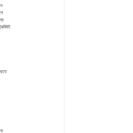
ান
লে
ন্য
্রিবিউট
পড়তে
ণা