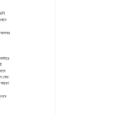
API
েখানে
ি আপনার
াস্টারে
টি
 মতো
ইন নোড
ক আচরণ
 চলবে