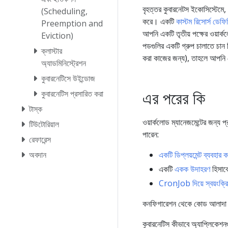
বৃহত্তর কুবারনেটস ইকোসিস্টেমে,
(Scheduling,
করে। একটি
কাস্টম রিসোর্স ডেফ
Preemption and
আপনি একটি তৃতীয় পক্ষের ওয়ার্
Eviction)
পডগুলির একটি গ্রুপ চালাতে চান 
ক্লাস্টার
করা কাজের জন্য), তাহলে আপনি স
অ্যাডমিনিস্ট্রেশন
কুবারনেটিসে উইন্ডোজ
এর পরের কি
কুবারনেটিস প্রসারিত করা
টাস্ক
ওয়ার্কলোড ম্যানেজমেন্টের জন্য 
টিউটোরিয়াল
পারেন:
রেফারেন্স
অবদান
একটি ডিপ্লয়মেন্ট ব্যবহার 
একটি
একক উদাহরণ
হিসাবে
CronJob দিয়ে স্বয়ংক্রি
কনফিগারেশন থেকে কোড আলাদা করা
কুবারনেটিস কীভাবে অ্যাপ্লিকেশনগ