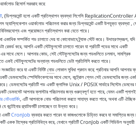
ওয়ার্কলোড রিসোর্স সরবরাহ করে:
েট
, (ডিপ্লয়মেন্ট হলো একটি প্রতিস্থাপন ব্যবস্থা লিগেসি
ReplicationController
লেস অ্যাপ্লিকেশান ওয়ার্কলোড পরিচালনা করার জন্য ডিপ্লয়মেন্ট একটি উপযুক্ত ব্যবস্থা , য
 বিনিময়যোগ্য এবং প্রয়োজনে প্রতিস্থাপন করা যেতে পারে।
একাধিক সম্পর্কিত পড চালাতে দেয় যা কোনোভাবে ট্র্যাক স্টেট করে। উদাহরণস্বরূপ, যদ
টা রেকর্ড করে, আপনি একটি স্টেটফুলসেট চালাতে পারেন যা প্রতিটি পডের সাথে একটি
এর সাথে মেলে। আপনার কোড, সেই স্টেটফুলসেটের জন্য পডগুলিতে চলমান, সামগ্রিক
তে একই স্টেটফুলসেটের অন্যান্য পডগুলিতে ডেটা প্রতিলিপি করতে পারে।
জ্ঞায়িত করে যা একটি নির্দিষ্ট
নোড
লোকাল সুবিধা প্রদান করে; প্রতিবার আপনি আপনার ক্ল
একটি ডেমনসেটের স্পেসিফিকেশনের সাথে মেলে, কন্ট্রোল প্লেন সেই ডেমনসেটের জন্য এক
 করে। ডেমনসেটের প্রতিটি পড একটি ক্লাসিক Unix / POSIX সার্ভারে সিস্টেম ডেমনের
টি ডেমনসেট আপনার ক্লাস্টার পরিচালনার জন্য গুরুত্বপূর্ণ হতে পারে, যেমন একটি প্লাগ
ার নেটওয়ার্কিং
, এটি আপনাকে নোড পরিচালনা করতে সাহায্য করতে পারে, অথবা এটি ঐচ্ছি
যে কন্টেইনার প্ল্যাটফর্মটি চালাচ্ছেন তা উন্নত করে।
া একটি
CronJob
ব্যবহার করতে পারেন যা কাজগুলোকে চিহ্নিত করবে যা সমাপ্তির জন্য
ি একক টাস্কের প্রতিনিধিত্ব করে, যেখানে প্রতিটি CronJob একটি শিডিউল অনুযায়ী