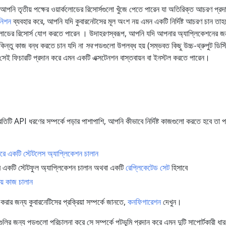
 আপনি তৃতীয় পক্ষের ওয়ার্কলোডের রিসোর্সগুলো খুঁজে পেতে পারেন যা অতিরিক্ত আচরণ প্রদ
িনিশন
ব্যবহার করে, আপনি যদি কুবারনেটসের মূল অংশ নয় এমন একটি নির্দিষ্ট আচরণ চান তাহ
কলোডের রিসোর্স যোগ করতে পারেন । উদাহরণস্বরূপ, আপনি যদি আপনার অ্যাপ্লিকেশনের জ
কিন্তু কাজ বন্ধ করতে চান যদি না
সব
পডগুলো উপলব্ধ হয় (সম্ভবত কিছু উচ্চ-থ্রুপুট ডিস্ট
েই ফিচারটি প্রদান করে এমন একটি এক্সটেনশন বাস্তবায়ন বা ইনস্টল করতে পারেন।
প্রতিটি API ধরণের সম্পর্কে পড়ার পাশাপাশি, আপনি কীভাবে নির্দিষ্ট কাজগুলো করতে হবে তা 
করে একটি স্টেটলেস অ্যাপ্লিকেশন চালান
 একটি স্টেটফুল অ্যাপ্লিকেশন চালান অথবা একটি
রেপ্লিকেটেড সেট
হিসাবে
য় কাজ চালান
র জন্য কুবারনেটিসের প্রক্রিয়া সম্পর্কে জানতে,
কনফিগারেশন
দেখুন।
ুলির জন্য পডগুলো পরিচালনা করে সে সম্পর্কে পটভূমি প্রদান করে এমন দুটি সাপোর্টকারী ধার