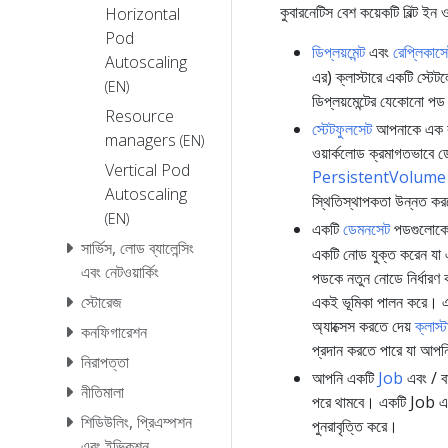
কুবারনেটিস বেশ কয়েকটি বিল্ট ইন 
Horizontal
Pod
ডিপ্লয়মেন্ট
এবং
রেপ্লিকাস
Autoscaling
এর) ক্লাস্টারে একটি স্টেট
(EN)
ডিপ্লয়মেন্টের যেকোনো পড
Resource
স্টেটফুলসেট
আপনাকে এক বা 
managers
(EN)
ওয়ার্কলোড ক্রমাগতভাবে ডে
Vertical Pod
PersistentVolume
Autoscaling
স্থিতিস্থাপকতা উন্নত কর
(EN)
একটি
ডেমনসেট
পডগুলোকে সং
সার্ভিস, লোড ব্যালেন্সিং
একটি নোড যুক্ত করেন যা 
এবং নেটওয়ার্কিং
পডকে নতুন নোডে নির্ধারণ
স্টোরেজ
একই ভূমিকা পালন করে। এক
অ্যাক্সেস করতে দেয়
ক্লাস্ট
কনফিগারেশন
প্রদান করতে পারে যা আপনি 
নিরাপত্তা
আপনি একটি
Job
এবং / ব
নীতিমালা
পরে থামবে। একটি Job একট
শিডিউলিং, প্রিএম্পশন
পুনরাবৃত্তি করে।
এবং ইভিকশন