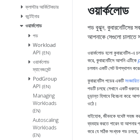
ওয়ার্কলোড
ক্লাস্টার আর্কিটেকচার
কন্টেইনার
ওয়ার্কলোড
পড বুঝুন, কুবারনেটিসের স
পড
আপনাকে সেগুলো চালাতে স
Workload
API
ওয়ার্কলোড হলো কুবারনেটিস-এ 
(EN)
করে, কুবারনেটিসে আপনি এটিকে
ওয়ার্কলোড
চলমান একটি সেট উপস্থাপন করে৷
ম্যানেজমেন্ট
PodGroup
কুবারনেটিস পডের একটি
সংজ্ঞায়ি
API
(EN)
পডটি চলছে সেখানে একটি গুরুতর ত
Managing
চূড়ান্ত হিসাবে বিবেচনা করে: আ
Workloads
ওঠে।
(EN)
যাইহোক, জীবনকে যথেষ্ট সহজ কর
Autoscaling
ব্যবহার করতে পারেন যা আপনার 
Workloads
করে যে সঠিক সংখ্যক পড চলছে, আপন
(EN)