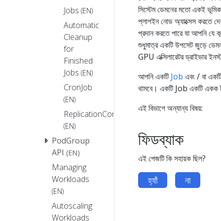
সিস্টেম ডেমনের মতো একই ভূমিকা
Jobs
(EN)
প্লাগইন নোড অ্যাক্সেস করতে দে
Automatic
প্রদান করতে পারে যা আপনি যে কন্
Cleanup
শুধুমাত্র একটি উপসেট জুড়ে ডে
for
GPU এক্সিলারেটর ড্রাইভার ইনস
Finished
Jobs
(EN)
আপনি একটি
Job
এবং / বা একট
CronJob
থামবে। একটি Job একটি একক টাস
(EN)
এই বিভাগে অন্যান্য বিষয়:
ReplicationController
(EN)
ফিডব্যাক
PodGroup
API
(EN)
এই পেজটি কি সহায়ক ছিল?
Managing
Workloads
হ্যাঁ
না
(EN)
Autoscaling
Workloads