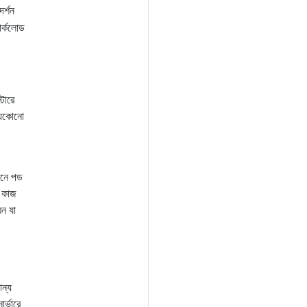
র্শন
ার্কলোড
টারে
 যেকোনো
ানে পড
ণ কাজ
েন যা
ান্য
র্ভারে