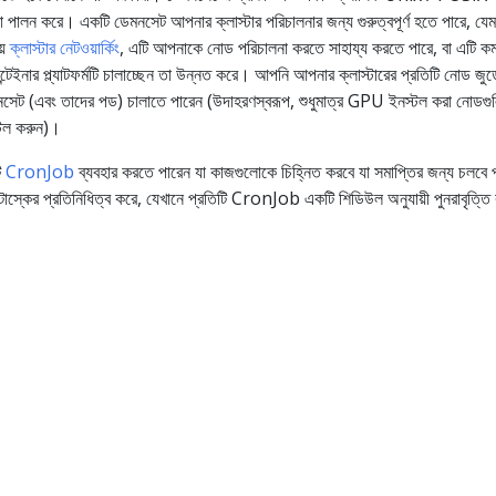
 পালন করে। একটি ডেমনসেট আপনার ক্লাস্টার পরিচালনার জন্য গুরুত্বপূর্ণ হতে পারে, যে
য়
ক্লাস্টার নেটওয়ার্কিং
, এটি আপনাকে নোড পরিচালনা করতে সাহায্য করতে পারে, বা এটি কম 
টেইনার প্ল্যাটফর্মটি চালাচ্ছেন তা উন্নত করে। আপনি আপনার ক্লাস্টারের প্রতিটি নোড জুড়
মনসেট (এবং তাদের পড) চালাতে পারেন (উদাহরণস্বরূপ, শুধুমাত্র GPU ইনস্টল করা নোডগু
্টল করুন)।
ি
CronJob
ব্যবহার করতে পারেন যা কাজগুলোকে চিহ্নিত করবে যা সমাপ্তির জন্য চলবে 
্কের প্রতিনিধিত্ব করে, যেখানে প্রতিটি CronJob একটি শিডিউল অনুযায়ী পুনরাবৃত্ত