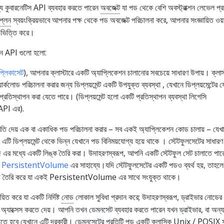
্য কুবারনেটিস API ব্যবহার করতে পারেন
অবজেক্ট
যা পড থেকে বেশি অবস্ট্রাক্শন লেভেল প্রদ
প্লেন
স্বয়ংক্রিয়ভাবে আপনার পক্ষ থেকে পড অবজেক্ট পরিচালনা করে, আপনার সংজ্ঞায়িত ওয়
 ভিত্তি করে।
 ইন API গুলো হলো:
প্লিকাসেট
), আপনার ক্লাস্টারে একটি অ্যাপ্লিকেশন চালানোর সবচেয়ে সাধারণ উপায়। ক্লাস্
ার্কলোড পরিচালনা করার জন্য ডিপ্লয়মেন্ট একটি উপযুক্ত ব্যবস্থা , যেখানে ডিপ্লয়মেন্টের
প্রতিস্থাপন করা যেতে পারে। (ডিপ্লয়মেন্ট হলো একটি প্রতিস্থাপন ব্যবস্থা লিগেসি
PI এর).
ি দেয় এক বা একাধিক পড পরিচালনা করার – সব একই অ্যাপ্লিকেশন কোড চালায় – যেখ
়। এটি ডিপ্লয়মেন্ট থেকে ভিন্ন যেখানে পড বিনিময়যোগ্য হয়ে থাকে । স্টেটফুলসেটের সাধার
জ এর মধ্যে একটি লিঙ্ক তৈরি করা। উদাহরণস্বরূপ, আপনি একটি স্টেটফুল সেট চালাতে পার
ি
PersistentVolume
এর সাহায্যে।যদি স্টেটফুলসেটের একটি পডও ব্যর্থ হয়, তাহলে
ন পড তৈরি করে যা একই PersistentVolume এর সাথে সংযুক্ত থাকে।
িত করে যা একটি নির্দিষ্ট
নোড
লোকাল সুবিধা প্রদান করে; উদাহরণস্বরূপ, ড্রাইভার নোডের
ম অ্যাক্সেস করতে দেয়। আপনি তখন ডেমনসেট ব্যবহার করতে পারেন যখন ড্রাইভার, বা অন্য
াতে হবে যেখানে এটি দরকারী। ডেমনসেটের প্রতিটি পড একটি ক্লাসিক Unix / POSIX সা