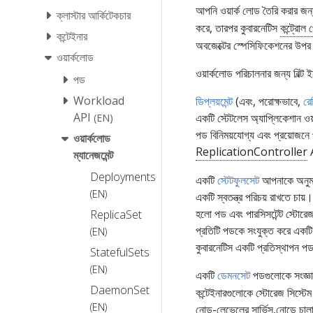
আপনি ওয়ার্ক লোড তৈরি করার জন
ক্লাস্টার আর্কিটেকচার
করে, তারপর কুবারনেটিস
কন্ট্রোল 
কন্টেইনার
অবজেক্টের স্পেসিফিকেশনের উপর
ওয়ার্কলোড
ওয়ার্কলোড পরিচালনার জন্য বিল্ট
পড
Workload
ডিপ্লয়মেন্ট
(এবং, পরোক্ষভাবে,
রে
API
একটি স্টেটলেস অ্যাপ্লিকেশান ওয়
(EN)
পড বিনিময়যোগ্য এবং প্রয়োজনে 
ওয়ার্কলোড
ReplicationController
A
ম্যানেজমেন্ট
Deployments
একটি
স্টেটফুলসেট
আপনাকে অনুমত
(EN)
একটি স্বতন্ত্র পরিচয় রাখতে চায
হলো পড এবং পারসিসটেন্ট স্টোরে
ReplicaSet
প্রতিটি পডকে সংযুক্ত করে একট
(EN)
কুবারনেটিস একটি প্রতিস্থাপ
StatefulSets
(EN)
একটি
ডেমনসেট
পডগুলোকে সংজ্ঞায়
DaemonSet
কন্টেইনারগুলোকে স্টোরেজ সিস্টে
(EN)
নোড-লেভেলের সার্ভিস,নোডে চাল