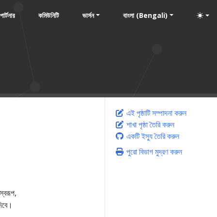
পার্টনার
কমিউনিটি
ভার্সন
বাংলা (Bengali)
এই পৃষ্ঠাটি সম্পাদনা করুন
শাখা পৃষ্ঠা তৈরি করুন
একটি ইস্যু তৈরি করুন
পুরো বিভাগ মুদ্রণ করুন
স্বরূপ,
দিবে।