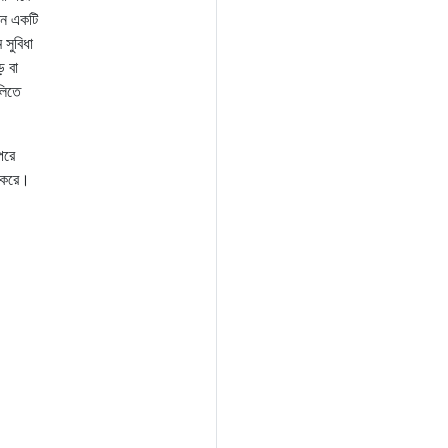
মন একটি
সুবিধা
ে বা
লিতে
পরে
ি করে।