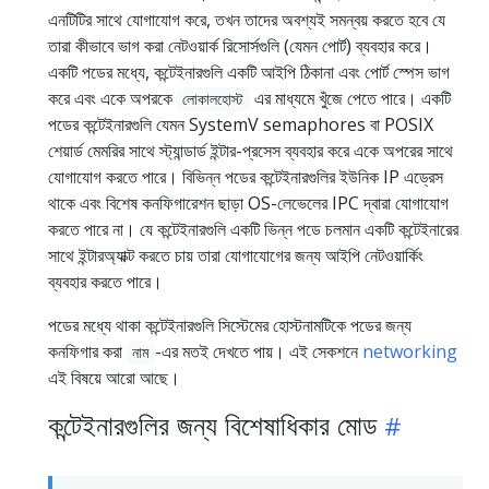
এনটিটির সাথে যোগাযোগ করে, তখন তাদের অবশ্যই সমন্বয় করতে হবে যে
তারা কীভাবে ভাগ করা নেটওয়ার্ক রিসোর্সগুলি (যেমন পোর্ট) ব্যবহার করে।
একটি পডের মধ্যে, কন্টেইনারগুলি একটি আইপি ঠিকানা এবং পোর্ট স্পেস ভাগ
করে এবং একে অপরকে
এর মাধ্যমে খুঁজে পেতে পারে। একটি
লোকালহোস্ট
পডের কন্টেইনারগুলি যেমন SystemV semaphores বা POSIX
শেয়ার্ড মেমরির সাথে স্ট্যান্ডার্ড ইন্টার-প্রসেস ব্যবহার করে একে অপরের সাথে
যোগাযোগ করতে পারে। বিভিন্ন পডের কন্টেইনারগুলির ইউনিক IP এড্রেস
থাকে এবং বিশেষ কনফিগারেশন ছাড়া OS-লেভেলের IPC দ্বারা যোগাযোগ
করতে পারে না। যে কন্টেইনারগুলি একটি ভিন্ন পডে চলমান একটি কন্টেইনারের
সাথে ইন্টারঅ্যাক্ট করতে চায় তারা যোগাযোগের জন্য আইপি নেটওয়ার্কিং
ব্যবহার করতে পারে।
পডের মধ্যে থাকা কন্টেইনারগুলি সিস্টেমের হোস্টনামটিকে পডের জন্য
কনফিগার করা
-এর মতই দেখতে পায়। এই সেকশনে
networking
নাম
এই বিষয়ে আরো আছে।
কন্টেইনারগুলির জন্য বিশেষাধিকার মোড