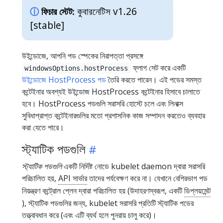
কুবারনেটিস v1.26
ফিচার স্টেট:
[stable]
উইন্ডোজে, আপনি পড স্পেকের নিরাপত্তা প্রসঙ্গে
ফ্লাগ সেট করে একটি
windowsOptions.hostProcess
উইন্ডোজে HostProcess পড
তৈরি করতে পারেন। এই পডের সমস্ত
কন্টেইনার অবশ্যই উইন্ডোজ HostProcess কন্টেইনার হিসাবে চালাতে
হবে। HostProcess পডগুলি সরাসরি হোস্টে চলে এবং লিনাক্স
সুবিধাপ্রাপ্ত কন্টেইনারগুলির মতো প্রশাসনিক কাজ সম্পাদন করতেও ব্যবহার
করা যেতে পারে।
স্ট্যাটিক পডগুলি
স্ট্যাটিক পডগুলি
একটি নির্দিষ্ট নোডে kubelet daemon দ্বারা সরাসরি
পরিচালিত হয়,
API সার্ভার
তাদের পর্যবেক্ষণ করে না। যেখানে বেশিরভাগ পড
নিয়ন্ত্রণ কন্ট্রোল প্লেন দ্বারা পরিচালিত হয় (উদাহরণস্বরূপ, একটি
ডিপ্লয়মেন্ট
), স্ট্যাটিক পডগুলির জন্য, kubelet সরাসরি প্রতিটি স্ট্যাটিক পডের
তত্ত্বাবধান করে (এবং এটি ব্যর্থ হলে পুনরায় চালু করে)।