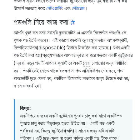
পডগুলি স্থানীয়ভাবে তাদের উপাদান কন্টেইনারের জন্য দুই ধরণের ভাগ করা
রিসোর্স সরবরাহ করে:
নেটওয়ার্কিং
এবং
স্টোরেজ
।
পডগুলি নিয়ে কাজ করা
আপনি খুবই কম সময় সরাসরি কুবারনেটিস-এ এমনকি সিঙ্গেলটন পডগুলি-তে
পৃথক পড তৈরি করবেন। এই কারণে পডগুলি তুলনামূলকভাবে অল্পক্ষণস্থায়ী,
নিষ্পত্তিযোগ্য(disposable) হিসাবে ডিজাইন করা হয়েছে। যখন একটি
পড তৈরি করা হয় (প্রত্যক্ষভাবে আপনার দ্বারা বা পরোক্ষভাবে একটি
কন্ট্রোলার
) দ্বারা, নতুন পডটি আপনার ক্লাস্টারে একটি
নোড
চালানোর জন্য নির্ধারিত
হয়। পডটি সেই নোডে থাকে যতক্ষণ না পড এক্সিকিউশন শেষ করে, পড
অবজেক্টটি মুছে ফেলা হয়, পডটিকে রিসোর্সের অভাবের জন্য
উচ্ছেদ
করা হয়,
বা নোড ব্যর্থ হয়।
বিঃদ্রঃ:
একটি পডের মধ্যে একটি কন্টেইনার পুনরায় চালু করা সাথে একটি পড
পুনরায় চালু করার বিভ্রান্ত হওয়া উচিত নয়। একটি পড একটি
প্রক্রিয়া নয়, কিন্তু কন্টেইনার(গুলি) চালানোর জন্য এটি একটি
পরিবেশ। এটি মুছে ফেলা না হওয়া পর্যন্ত একটি পড টিকে থাকে।