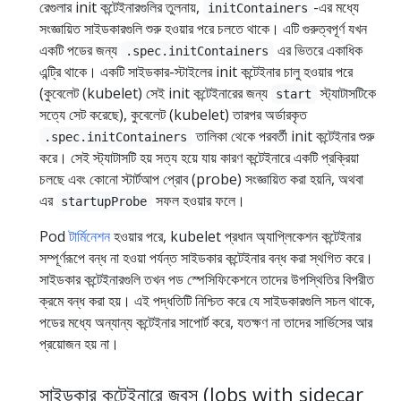
রেগুলার init কন্টেইনারগুলির তুলনায়,
-এর মধ্যে
initContainers
সংজ্ঞায়িত সাইডকারগুলি শুরু হওয়ার পরে চলতে থাকে। এটি গুরুত্বপূর্ণ যখন
একটি পডের জন্য
এর ভিতরে একাধিক
.spec.initContainers
এন্ট্রি থাকে। একটি সাইডকার-স্টাইলের init কন্টেইনার চালু হওয়ার পরে
(কুবেলেট (kubelet) সেই init কন্টেইনারের জন্য
স্ট্যাটাসটিকে
start
সত্যে সেট করেছে), কুবেলেট (kubelet) তারপর অর্ডারকৃত
তালিকা থেকে পরবর্তী init কন্টেইনার শুরু
.spec.initContainers
করে। সেই স্ট্যাটাসটি হয় সত্য হয়ে যায় কারণ কন্টেইনারে একটি প্রক্রিয়া
চলছে এবং কোনো স্টার্টআপ প্রোব (probe) সংজ্ঞায়িত করা হয়নি, অথবা
এর
সফল হওয়ার ফলে।
startupProbe
Pod
টার্মিনেশন
হওয়ার পরে, kubelet প্রধান অ্যাপ্লিকেশন কন্টেইনার
সম্পূর্ণরূপে বন্ধ না হওয়া পর্যন্ত সাইডকার কন্টেইনার বন্ধ করা স্থগিত করে।
সাইডকার কন্টেইনারগুলি তখন পড স্পেসিফিকেশনে তাদের উপস্থিতির বিপরীত
ক্রমে বন্ধ করা হয়। এই পদ্ধতিটি নিশ্চিত করে যে সাইডকারগুলি সচল থাকে,
পডের মধ্যে অন্যান্য কন্টেইনার সাপোর্ট করে, যতক্ষণ না তাদের সার্ভিসের আর
প্রয়োজন হয় না।
সাইডকার কন্টেইনারে জবস (Jobs with sidecar