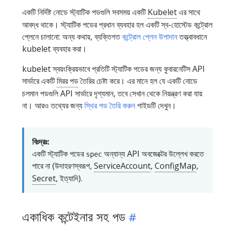
একটি নির্দিষ্ট নোডে স্ট্যাটিক পডগুলি সবসময় একটি
Kubelet
এর সাথে
আবদ্ধ থাকে। স্ট্যাটিক পডের প্রধান ব্যবহার হল একটি স্ব-হোস্টেড কন্ট্রোল
প্লেনে চালানো: অন্য কথায়, ব্যক্তিগত
কন্ট্রোল প্লেন উপাদান
তত্ত্বাবধানে
kubelet ব্যবহার করা।
kubelet স্বয়ংক্রিয়ভাবে প্রতিটি স্ট্যাটিক পডের জন্য কুবারনেটিস API
সার্ভারে একটি
মিরর পড
তৈরির চেষ্টা করে। এর মানে হল যে একটি নোডে
চলমান পডগুলি API সার্ভারে দৃশ্যমান, তবে সেখান থেকে নিয়ন্ত্রণ করা যায়
না। আরও তথ্যের জন্য
স্থির পড তৈরি করুন
গাইডটি দেখুন।
বিঃদ্রঃ:
একটি স্ট্যাটিক পডের
অন্যান্য API অবজেক্টের উল্লেখ করতে
spec
পারে না (উদাহরণস্বরূপ,
ServiceAccount
,
ConfigMap
,
Secret
, ইত্যাদি).
একাধিক কন্টেইনার সহ পড