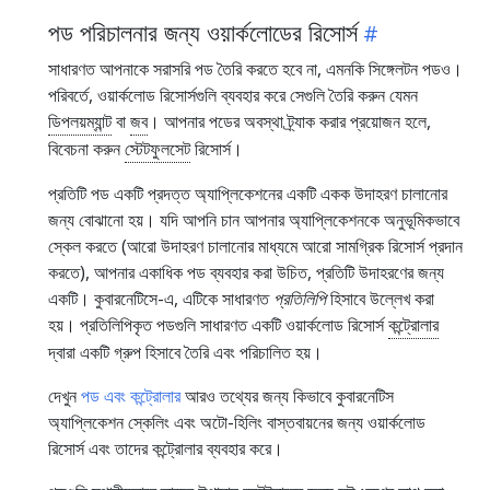
পড পরিচালনার জন্য ওয়ার্কলোডের রিসোর্স
সাধারণত আপনাকে সরাসরি পড তৈরি করতে হবে না, এমনকি সিঙ্গেলটন পডও।
পরিবর্তে, ওয়ার্কলোড রিসোর্সগুলি ব্যবহার করে সেগুলি তৈরি করুন যেমন
ডিপলয়ম্যান্ট
বা
জব
। আপনার পডের অবস্থা ট্র্যাক করার প্রয়োজন হলে,
বিবেচনা করুন
স্টেটফুলসেট
রিসোর্স।
প্রতিটি পড একটি প্রদত্ত অ্যাপ্লিকেশনের একটি একক উদাহরণ চালানোর
জন্য বোঝানো হয়। যদি আপনি চান আপনার অ্যাপ্লিকেশনকে অনুভূমিকভাবে
স্কেল করতে (আরো উদাহরণ চালানোর মাধ্যমে আরো সামগ্রিক রিসোর্স প্রদান
করতে), আপনার একাধিক পড ব্যবহার করা উচিত, প্রতিটি উদাহরণের জন্য
একটি। কুবারনেটিসে-এ, এটিকে সাধারণত
প্রতিলিপি
হিসাবে উল্লেখ করা
হয়। প্রতিলিপিকৃত পডগুলি সাধারণত একটি ওয়ার্কলোড রিসোর্স
কন্ট্রোলার
দ্বারা একটি গ্রুপ হিসাবে তৈরি এবং পরিচালিত হয়।
দেখুন
পড এবং কন্ট্রোলার
আরও তথ্যের জন্য কিভাবে কুবারনেটিস
অ্যাপ্লিকেশন স্কেলিং এবং অটো-হিলিং বাস্তবায়নের জন্য ওয়ার্কলোড
রিসোর্স এবং তাদের কন্ট্রোলার ব্যবহার করে।