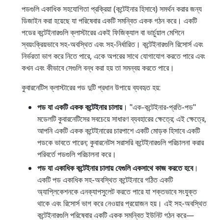
পডগুলি একাধিক সহযোগিতা প্রক্রিয়া (কন্টেইনার হিসাবে) সমর্থন করার জন্য
ডিজাইন করা হয়েছে যা পরিষেবার একটি সমন্বিত একক গঠন করে। একটি
পডের কন্টেইনারগুলি ক্লাস্টারের একই ফিজিক্যাল বা ভার্চুয়াল মেশিনে
স্বয়ংক্রিয়ভাবে সহ-অবস্থিত এবং সহ-নির্ধারিত। কন্টেইনারগুলি রিসোর্স এবং
নির্ভরতা ভাগ করে নিতে পারে, একে অপরের সাথে যোগাযোগ করতে পারে এবং
কখন এবং কীভাবে সেগুলি বন্ধ করা হয় তা সমন্বয় করতে পারে।
কুবারনেটিস ক্লাস্টারের পড দুটি প্রধান উপায়ে ব্যবহৃত হয়:
পড যা একটি একক কন্টেইনার চালায়
। "এক-কন্টেইনার-প্রতি-পড"
মডেলটি কুবারনেটিসের সবচেয়ে সাধারণ ব্যবহারের ক্ষেত্রে; এই ক্ষেত্রে,
আপনি একটি একক কন্টেইনারের চারপাশে একটি মোড়ক হিসাবে একটি
পডকে ভাবতে পারেন; কুবারনেটস সরাসরি কন্টেইনারগুলি পরিচালনা করার
পরিবর্তে পডগুলি পরিচালনা করে।
পড যা একাধিক কন্টেইনার চালায় যেগুলি একসাথে কাজ করতে হবে
।
একটি পড একাধিক সহ-অবস্থিত কন্টেইনারে গঠিত একটি
অ্যাপ্লিকেশনকে এনক্যাপসুলেট করতে পারে যা শক্তভাবে সংযুক্ত
থাকে এবং রিসোর্স ভাগ করে নেওয়ার প্রয়োজন হয়। এই সহ-অবস্থিত
কন্টেইনারগুলি পরিষেবার একটি একক সমন্বিত ইউনিট গঠন করে—