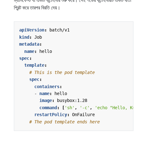
ম্যানিফেস্ট যা একটি কন্টেইনার শুরু করে। সেই পডের কন্টেইনারটি একটি বার্তা
প্রিন্ট করে তারপর বিরতি দেয়।
apiVersion
:
batch/v1
kind
:
Job
metadata
:
name
:
hello
spec
:
template
:
# This is the pod template
spec
:
containers
:
- 
name
:
hello
image
:
busybox:1.28
command
:
[
'sh'
,
'-c'
,
'echo "Hello, Kube
restartPolicy
:
OnFailure
# The pod template ends here