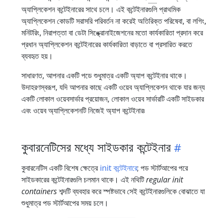
অ্যাপ্লিকেশন কন্টেইনারের সাথে চলে। এই কন্টেইনারগুলি প্রাথমিক
অ্যাপ্লিকেশন কোডটি সরাসরি পরিবর্তন না করেই অতিরিক্ত পরিষেবা, বা লগিং,
মনিটরিং, নিরাপত্তা বা ডেটা সিঙ্ক্রোনাইজেশনের মতো কার্যকারিতা প্রদান করে
প্রধান অ্যাপ্লিকেশন কন্টেইনারের কার্যকারিতা বাড়াতে বা প্রসারিত করতে
ব্যবহৃত হয়।
সাধারণত, আপনার একটি পডে শুধুমাত্র একটি অ্যাপ কন্টেইনার থাকে।
উদাহরণস্বরূপ, যদি আপনার কাছে একটি ওয়েব অ্যাপ্লিকেশন থাকে যার জন্য
একটি লোকাল ওয়েবসার্ভার প্রয়োজন, লোকাল ওয়েব সার্ভারটি একটি সাইডকার
এবং ওয়েব অ্যাপ্লিকেশনটি নিজেই অ্যাপ কন্টেইনার৷
কুবারনেটিসের মধ্যে সাইডকার কন্টেইনার
কুবারনেটিস একটি বিশেষ ক্ষেত্রে
init কন্টেইনারে
; পড স্টার্টআপের পরে
সাইডকারের কন্টেইনারগুলি চলমান থাকে। এই নথিটি
regular init
containers
শব্দটি ব্যবহার করে স্পষ্টভাবে সেই কন্টেইনারগুলিকে বোঝাতে যা
শুধুমাত্র পড স্টার্টআপের সময় চলে।