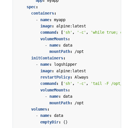
app
:
myapp
spec
:
containers
:
- 
name
:
myapp
image
:
alpine:latest
command
:
[
'sh'
,
'-c'
,
'while true; do 
volumeMounts
:
- 
name
:
data
mountPath
:
/opt
initContainers
:
- 
name
:
logshipper
image
:
alpine:latest
restartPolicy
:
Always
command
:
[
'sh'
,
'-c'
,
'tail -F /opt/lo
volumeMounts
:
- 
name
:
data
mountPath
:
/opt
volumes
:
- 
name
:
data
emptyDir
:
{}