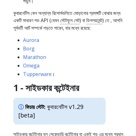
পড়ুন।
কুবারনেটিস কেন অন্যান্য রিসোর্সগুলিতে মোড়ানোর প্রসঙ্গটি বোঝার জন্য
একটি সাধারণ পড API (যেমন
স্টেটফুল সেট
) বা
ডিপলয়মেন্ট
) তে , আপনি
পূর্ববর্তী আর্ট সম্পর্কে পড়তে পারেন, যার মধ্যে রয়েছে:
Aurora
Borg
Marathon
Omega
Tupperware
।
1 - সাইডকার কন্টেইনার
কুবারনেটিস v1.29
ফিচার স্টেট:
[beta]
সাইডকার কন্টেইনার হল সেকেন্ডারি কন্টেইনার যা একই
পড
এর মধ্যে প্রধান