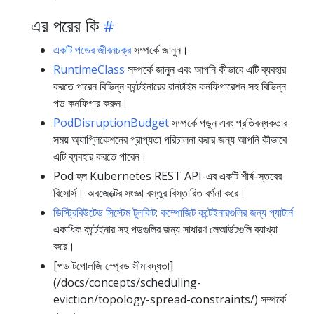
এর পরের কি
একটি পডের জীবনচক্র
সম্পর্কে জানুন।
RuntimeClass
সম্পর্কে জানুন এবং আপনি কীভাবে এটি ব্যবহার
করতে পারেন বিভিন্ন কন্টেইনারের রানটাইম কনফিগারেশন সহ বিভিন্ন
পড কনফিগার করুন।
PodDisruptionBudget
সম্পর্কে পড়ুন এবং প্রতিবন্ধকতার
সময় অ্যাপ্লিকেশনের প্রাপ্যতা পরিচালনা করার জন্য আপনি কীভাবে
এটি ব্যবহার করতে পারেন।
Pod হল Kubernetes REST API-এর একটি শীর্ষ-স্তরের
রিসোর্স।
অবজেক্টের সংজ্ঞা বস্তুর বিস্তারিত বর্ণনা করে।
ডিস্ট্রিবিউটেড সিস্টেম টুলকিট: কম্পোজিট কন্টেইনারগুলির জন্য প্যাটার্ন
একাধিক কন্টেইনার সহ পডগুলির জন্য সাধারণ লেআউটগুলি ব্যাখ্যা
করে।
[পড টপোলজি স্প্রেড সীমাবদ্ধতা]
(/docs/concepts/scheduling-
eviction/topology-spread-constraints/) সম্পর্কে