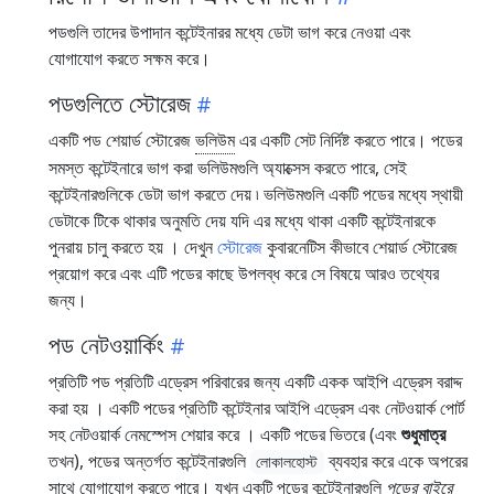
পডগুলি তাদের উপাদান কন্টেইনারর মধ্যে ডেটা ভাগ করে নেওয়া এবং
যোগাযোগ করতে সক্ষম করে।
পডগুলিতে স্টোরেজ
একটি পড শেয়ার্ড স্টোরেজ
ভলিউম
এর একটি সেট নির্দিষ্ট করতে পারে। পডের
সমস্ত কন্টেইনারে ভাগ করা ভলিউমগুলি অ্যাক্সেস করতে পারে, সেই
কন্টেইনারগুলিকে ডেটা ভাগ করতে দেয় ৷ ভলিউমগুলি একটি পডের মধ্যে স্থায়ী
ডেটাকে টিকে থাকার অনুমতি দেয় যদি এর মধ্যে থাকা একটি কন্টেইনারকে
পুনরায় চালু করতে হয় । দেখুন
স্টোরেজ
কুবারনেটিস কীভাবে শেয়ার্ড স্টোরেজ
প্রয়োগ করে এবং এটি পডের কাছে উপলব্ধ করে সে বিষয়ে আরও তথ্যের
জন্য।
পড নেটওয়ার্কিং
প্রতিটি পড প্রতিটি এড্রেস পরিবারের জন্য একটি একক আইপি এড্রেস বরাদ্দ
করা হয় । একটি পডের প্রতিটি কন্টেইনার আইপি এড্রেস এবং নেটওয়ার্ক পোর্ট
সহ নেটওয়ার্ক নেমস্পেস শেয়ার করে । একটি পডের ভিতরে (এবং
শুধুমাত্র
তখন), পডের অন্তর্গত কন্টেইনারগুলি
ব্যবহার করে একে অপরের
লোকালহোস্ট
সাথে যোগাযোগ করতে পারে। যখন একটি পডের কন্টেইনারগুলি
পডের বাইরে