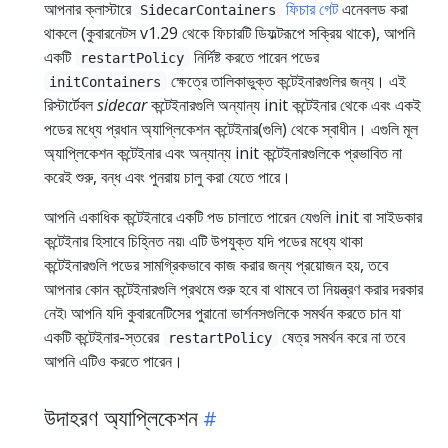
আপনার ক্লাস্টারে
ফিচার গেট
এনেবলড করা
SidecarContainers
থাকলে (কুবারনেটস v1.29 থেকে ফিচারটি ডিফল্টরূপে সক্রিয় থাকে), আপনি
একটি
নির্দিষ্ট করতে পারেন পডের
restartPolicy
ক্ষেত্রে তালিকাভুক্ত কন্টেইনারগুলির জন্য। এই
initContainers
রিস্টার্টেবল
sidecar
কন্টেইনারগুলি অন্যান্য init কন্টেইনার থেকে এবং একই
পডের মধ্যে প্রধান অ্যাপ্লিকেশন কন্টেইনার(গুলি) থেকে স্বাধীন। এগুলি মূল
অ্যাপ্লিকেশন কন্টেইনার এবং অন্যান্য init কন্টেইনারগুলিকে প্রভাবিত না
করেই শুরু, বন্ধ এবং পুনরায় চালু করা যেতে পারে।
আপনি একাধিক কন্টেইনারে একটি পড চালাতে পারেন যেগুলি init বা সাইডকার
কন্টেইনার হিসাবে চিহ্নিত নয়৷ এটি উপযুক্ত যদি পডের মধ্যে থাকা
কন্টেইনারগুলি পডের সামগ্রিকভাবে কাজ করার জন্য প্রয়োজন হয়, তবে
আপনার কোন কন্টেইনারগুলি প্রথমে শুরু হবে বা থামবে তা নিয়ন্ত্রণ করার দরকার
নেই৷ আপনি যদি কুবারনেটিসের পুরানো ভার্শনসগুলিকে সমর্থন করতে চান যা
একটি কন্টেইনার-স্তরের
ষেত্র সমর্থন করে না তবে
restartPolicy
আপনি এটিও করতে পারেন।
উদাহরণ অ্যাপ্লিকেশন