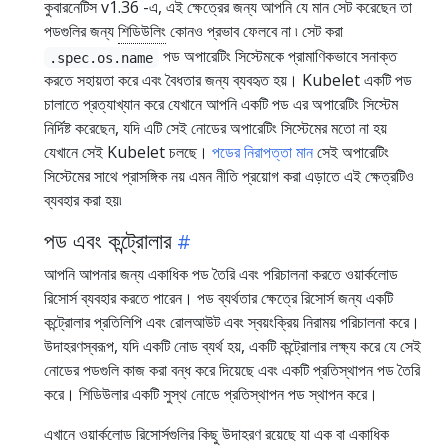
কুবারনেটিস v1.36 -এ, এই ক্ষেত্রের জন্য আপনি যে মান সেট করেছেন তা
পডগুলির জন্য
শিডিউলিং
কোনও প্রভাব ফেলবে না ৷ সেট করা
পড অপারেটিং সিস্টেমকে প্রামাণিকভাবে সনাক্ত
.spec.os.name
করতে সহায়তা করে এবং বৈধতার জন্য ব্যবহৃত হয়। Kubelet একটি পড
চালাতে প্রত্যাখ্যান করে যেখানে আপনি একটি পড এর অপারেটিং সিস্টেম
নির্দিষ্ট করেছেন, যদি এটি সেই নোডের অপারেটিং সিস্টেমের মতো না হয়
যেখানে সেই Kubelet চলছে।
পডের নিরাপত্তা মান
সেই অপারেটিং
সিস্টেমের সাথে প্রাসঙ্গিক নয় এমন নীতি প্রয়োগ করা এড়াতে এই ক্ষেত্রটিও
ব্যবহার করা হয়৷
পড এবং কন্ট্রোলার
আপনি আপনার জন্য একাধিক পড তৈরি এবং পরিচালনা করতে ওয়ার্কলোড
রিসোর্স ব্যবহার করতে পারেন। পড ব্যর্থতার ক্ষেত্রে রিসোর্স জন্য একটি
কন্ট্রোলার প্রতিলিপি এবং রোলআউট এবং স্বয়ংক্রিয় নিরাময় পরিচালনা করে।
উদাহরণস্বরূপ, যদি একটি নোড ব্যর্থ হয়, একটি কন্ট্রোলার লক্ষ্য করে যে সেই
নোডের পডগুলি কাজ করা বন্ধ করে দিয়েছে এবং একটি প্রতিস্থাপন পড তৈরি
করে। শিডিউলার একটি সুস্থ নোডে প্রতিস্থাপন পড স্থাপন করে।
এখানে ওয়ার্কলোড রিসোর্সগুলির কিছু উদাহরণ রয়েছে যা এক বা একাধিক