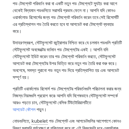
পড টেমপ্লেট পরিবর্তন করা বা একটি নতুন পড টেমপ্লেটে স্যুইচ করা আগে
থেকেই বিদ্যমান পডগুলিতে সরাসরি প্রভাব ফেলে না। আপনি যদি কোনও
ওয়ার্কলোড রিসোর্সের জন্য পড টেমপ্লেট পরিবর্তন করেন তবে সেই রিসোর্সটি
এর প্রতিস্থাপন পড তৈরি করতে হবে যা আপডেট করা টেমপ্লেট ব্যবহার
করে।
উদাহরণস্বরূপ, স্টেটফুলসেট কন্ট্রোলার নিশ্চিত করে যে চলমান পডগুলি প্রতিটি
স্টেটফুলসেট অবজেক্টের বর্তমান পড টেমপ্লেটের একই । আপনি যদি
স্টেটফুলসেট ইডিট করেন তার পড টেমপ্লেট পরিবর্তন করতে, স্টেটফুলসেট
আপডেট করা টেমপ্লেটের উপর ভিত্তি করে নতুন পড তৈরি করা শুরু করে।
অবশেষে, সমস্ত পুরানো পড নতুন পড দিয়ে প্রতিস্থাপিত হয় এবং আপডেট
সম্পূর্ণ হয়।
প্রতিটি ওয়ার্কলোড রিসোর্স পড টেমপ্লেটের পরিবর্তনগুলি পরিচালনা করার জন্য
নিজস্ব নিয়মগুলি প্রয়োগ করে৷ আপনি যদি বিশেষভাবে স্টেটফুলসেট সম্পর্কে
আরও পড়তে চান, স্টেটফুলসেট বেসিক টিউটোরিয়ালটিতে
আপডেট কৌশল
পড়ুন।
নোডগুলিতে,
kubelet
পড টেমপ্লেট এবং আপডেটগুলির আশেপাশে কোনও
বিবরণ সরাসরি পর্যবেক্ষণ বা পরিচালনা করে না; এই বিবরণগুলি দূরে এব্যস্ট্রাক