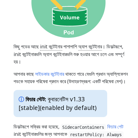
কিছু পডের আছে
init কন্টেইনার
পাশাপাশি
অ্যাপ কন্টেইনার
। ডিফল্টরূপে,
init কন্টেইনারগুলি অ্যাপ কন্টেইনারগুলি শুরু হওয়ার আগে চলে এবং সম্পূর্ণ
হয়।
আপনার কাছে
সাইডকার কন্টেইনার
থাকতে পারে যেগুলি প্রধান অ্যাপ্লিকেশন
পডকে সহায়ক পরিষেবা প্রদান করে (উদাহরণস্বরূপ: একটি পরিষেবা মেশ)।
কুবারনেটিস v1.33
ফিচার স্টেট:
[stable]
(enabled by default)
ডিফল্টরূপে সক্রিয় করা হয়েছে,
ফিচার গেট
SidecarContainers
init কন্টেইনারগুলির জন্য আপনাকে
restartPolicy: Always