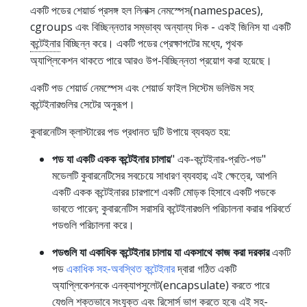
একটি পডের শেয়ার্ড প্রসঙ্গ হল লিনাক্স নেমস্পেস(namespaces),
cgroups এবং বিচ্ছিন্নতার সম্ভাব্য অন্যান্য দিক - একই জিনিস যা একটি
কন্টেইনার
বিচ্ছিন্ন করে। একটি পডের প্রেক্ষাপটের মধ্যে, পৃথক
অ্যাপ্লিকেশন থাকতে পারে আরও উপ-বিচ্ছিন্নতা প্রয়োগ করা হয়েছে।
একটি পড শেয়ার্ড নেমস্পেস এবং শেয়ার্ড ফাইল সিস্টেম ভলিউম সহ
কন্টেইনারগুলির সেটের অনুরূপ।
কুবারনেটিস ক্লাস্টারের পড প্রধানত দুটি উপায়ে ব্যবহৃত হয়:
পড যা একটি একক কন্টেইনার চালায়
" এক-কন্টেইনার-প্রতি-পড"
মডেলটি কুবারনেটিসের সবচেয়ে সাধারণ ব্যবহার; এই ক্ষেত্রে, আপনি
একটি একক কন্টেইনারর চারপাশে একটি মোড়ক হিসাবে একটি পডকে
ভাবতে পারেন; কুবারনেটিস সরাসরি কন্টেইনারগুলি পরিচালনা করার পরিবর্তে
পডগুলি পরিচালনা করে।
পডগুলি যা একাধিক কন্টেইনার চালায় যা একসাথে কাজ করা দরকার
একটি
পড
একাধিক সহ-অবস্থিত কন্টেইনার
দ্বারা গঠিত একটি
অ্যাপ্লিকেশনকে এনক্যাপসুলেট(encapsulate) করতে পারে
যেগুলি শক্তভাবে সংযুক্ত এবং রিসোর্স ভাগ করতে হবে৷ এই সহ-