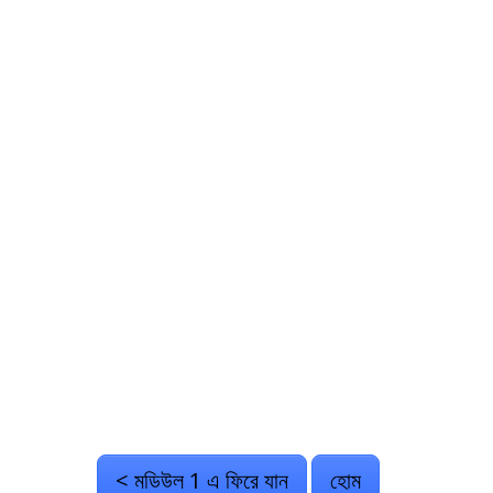
< মডিউল 1 এ ফিরে যান
হোম