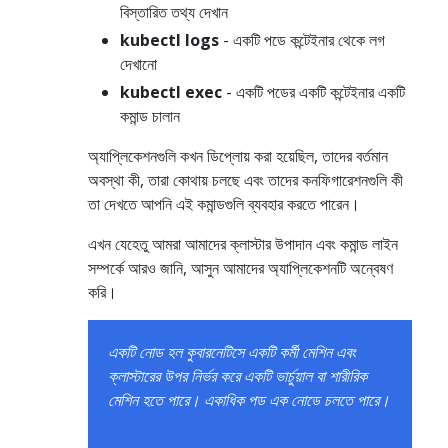
বিস্তারিত তথ্য দেখান
kubectl logs
- একটি পডে কন্টেইনার থেকে লগ
দেখানো
kubectl exec
- একটি পডের একটি কন্টেইনার একটি
কমান্ড চালান
অ্যাপ্লিকেশনগুলি কখন ডিপ্লোয় করা হয়েছিল, তাদের বর্তমান
অবস্থা কী, তারা কোথায় চলছে এবং তাদের কনফিগারেশনগুলি কী
তা দেখতে আপনি এই কমান্ডগুলি ব্যবহার করতে পারেন।
এখন যেহেতু আমরা আমাদের ক্লাস্টার উপাদান এবং কমান্ড লাইন
সম্পর্কে আরও জানি, আসুন আমাদের অ্যাপ্লিকেশনটি অন্বেষণ
করি।
একটি নোড হল কুবারনেটিসে একটি কর্মী মেশিন এবং
ক্লাস্টারের উপর নির্ভর করে একটি ভার্চুয়াল বা শারীরিক
মেশিন হতে পারে। একাধিক পড এক নোডে চলতে পারে।