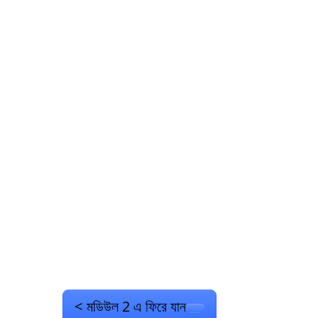
< মডিউল 2 এ ফিরে যান