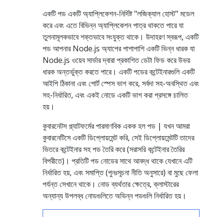
একটি পড একটি অ্যাপ্লিকেশন-নির্দিষ্ট "লজিক্যাল হোস্ট" মডেল
করে এবং এতে বিভিন্ন অ্যাপ্লিকেশন পাত্র থাকতে পারে যা
তুলনামূলকভাবে শক্তভাবে সংযুক্ত থাকে। উদাহরণ স্বরূপ, একটি
পড আপনার Node.js অ্যাপের পাশাপাশি একটি ভিন্ন ধারক যা
Node.js ওয়েব সার্ভার দ্বারা প্রকাশিত ডেটা ফিড করে উভয়
ধারক অন্তর্ভুক্ত করতে পারে। একটি পডের কন্টেইনারগুলি একটি
আইপি ঠিকানা এবং পোর্ট স্পেস ভাগ করে, সর্বদা সহ-অবস্থিত এবং
সহ-নির্ধারিত, এবং একই নোডে একটি ভাগ করা প্রসঙ্গে চালিত
হয়।
কুবারনেটস প্ল্যাটফর্মের পারমাণবিক একক হল পড | যখন আমরা
কুবারনেটিসে একটি ডিপ্লোয়মেন্ট করি, সেই ডিপ্লোয়মেন্টটি তাদের
ভিতরে কন্টেইনার সহ পড তৈরি করে (সরাসরি কন্টেইনার তৈরির
বিপরীতে)। প্রতিটি পড নোডের সাথে আবদ্ধ থাকে যেখানে এটি
নির্ধারিত হয়, এবং সমাপ্তি (পুনঃসূচনা নীতি অনুসারে) বা মুছে ফেলা
পর্যন্ত সেখানে থাকে। নোড ব্যর্থতার ক্ষেত্রে, ক্লাস্টারের
অন্যান্য উপলব্ধ নোডগুলিতে অভিন্ন পডগুলি নির্ধারিত হয়।