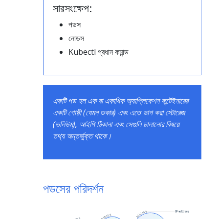
সারসংক্ষেপ:
পডস
নোডস
Kubectl প্রধান কমান্ড
একটি পড হল এক বা একাধিক অ্যাপ্লিকেশন কন্টেইনারের
একটি গোষ্ঠী (যেমন ডকার) এবং এতে ভাগ করা স্টোরেজ
(ভলিউম), আইপি ঠিকানা এবং সেগুলি চালানোর বিষয়ে
তথ্য অন্তর্ভুক্ত থাকে।
পডসের পরিদর্শন