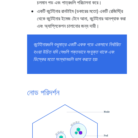
চলমান পড এবং পাত্রগুলি পরিচালনা করে।
একটি কন্টেইনার রানটাইম (ডকারের মতো) একটি রেজিস্ট্রি
থেকে কন্টেইনার ইমেজ টেনে আনা, কন্টেইনার আনপ্যাক করা
এবং অ্যাপ্লিকেশন চালানোর জন্য দায়ী।
কন্টেইনারগুলি শুধুমাত্র একটি একক পডে একসাথে নির্ধারিত
হওয়া উচিত যদি সেগুলি শক্তভাবে সংযুক্ত থাকে এবং
ডিস্কের মতো সংস্থানগুলি ভাগ করতে হয়৷
নোড পরিদর্শন