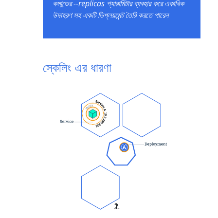
কমান্ডের --replicas প্যারামিটার ব্যবহার করে একাধিক
উদাহরণ সহ একটি ডিপ্লয়মেন্ট তৈরি করতে পারেন
স্কেলিং এর ধারণা