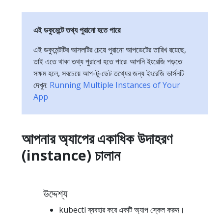
এই ডকুমেন্টে তথ্য পুরানো হতে পারে
এই ডকুমেন্টটির আসলটির চেয়ে পুরানো আপডেটের তারিখ রয়েছে,
তাই এতে থাকা তথ্য পুরানো হতে পারে৷ আপনি ইংরেজি পড়তে
সক্ষম হলে, সবচেয়ে আপ-টু-ডেট তথ্যের জন্য ইংরেজি ভার্সনটি
দেখুন:
Running Multiple Instances of Your
App
আপনার অ্যাপের একাধিক উদাহরণ
(instance) চালান
উদ্দেশ্য
kubectl ব্যবহার করে একটি অ্যাপ স্কেল করুন।