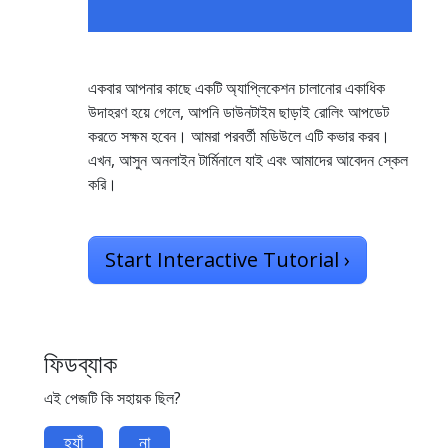
একবার আপনার কাছে একটি অ্যাপ্লিকেশন চালানোর একাধিক
উদাহরণ হয়ে গেলে, আপনি ডাউনটাইম ছাড়াই রোলিং আপডেট
করতে সক্ষম হবেন। আমরা পরবর্তী মডিউলে এটি কভার করব।
এখন, আসুন অনলাইন টার্মিনালে যাই এবং আমাদের আবেদন স্কেল
করি।
Start Interactive Tutorial
›
ফিডব্যাক
এই পেজটি কি সহায়ক ছিল?
হ্যাঁ
না