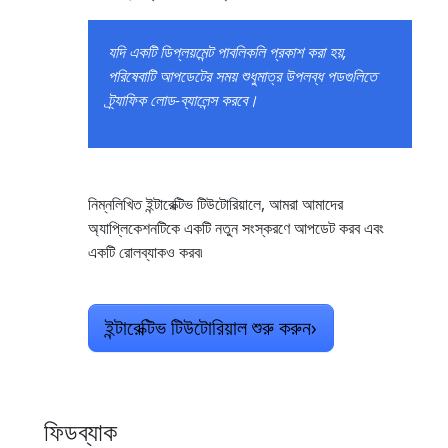
যদি একটি ডিপ্লয়মেন্ট পাবলিকলি প্রকাশ করা হয়,
পরিষেবাটি আপডেটের সময় শুধুমাত্র উপলব্ধ পডগুলিতে
ট্র্যাফিক লোড-ব্যালেন্স করবে।
নিম্নলিখিত ইন্টারেক্টিভ টিউটোরিয়ালে, আমরা আমাদের
অ্যাপ্লিকেশনটিকে একটি নতুন সংস্করণে আপডেট করব এবং
একটি রোলব্যাকও করব৷
ইন্টারেক্টিভ টিউটোরিয়াল শুরু করুন
›
ফিডব্যাক