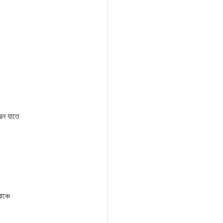
।
রেন যাতে
ঞ্চে