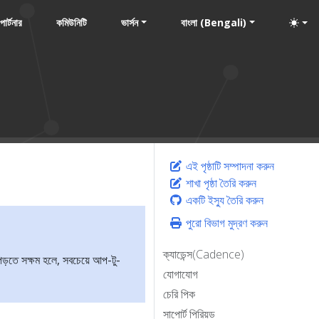
পার্টনার
কমিউনিটি
ভার্সন
বাংলা (Bengali)
এই পৃষ্ঠাটি সম্পাদনা করুন
শাখা পৃষ্ঠা তৈরি করুন
একটি ইস্যু তৈরি করুন
পুরো বিভাগ মুদ্রণ করুন
ক্যাডেন্স(Cadence)
ড়তে সক্ষম হলে, সবচেয়ে আপ-টু-
যোগাযোগ
চেরি পিক
সাপোর্ট পিরিয়ড