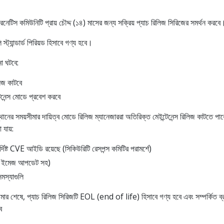
রনেটিস কমিউনিটি প্রায় চৌদ্দ (১৪) মাসের জন্য সক্রিয় প্যাচ রিলিজ সিরিজের সমর্থন করবে
স্ট্যান্ডার্ড পিরিয়ড হিসাবে গণ্য হবে।
া ঘটবে:
িজ কাটবে
টেনেন্স মোডে প্রবেশ করবে
্থানের সময়সীমার দায়িত্ব মোডে রিলিজ ম্যানেজাররা অতিরিক্ত মেইন্টেনেন্স রিলিজ কাটতে পা
 যায়:
্দিষ্ট CVE আইডি রয়েছে (সিকিউরিটি রেসপন্স কমিটির পরামর্শে)
(বেস ইমেজ আপডেট সহ)
সমস্যাগুলি
সীমার শেষে, প্যাচ রিলিজ সিরিজটি EOL (end of life) হিসাবে গণ্য হবে এবং সম্পর্কিত ব্রা
ে