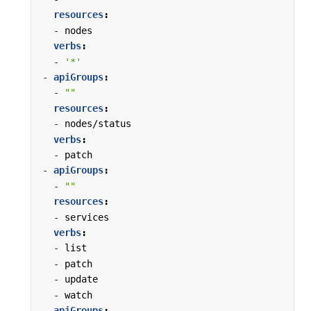
resources
:
- 
nodes
verbs
:
- 
'*'
- 
apiGroups
:
- 
""
resources
:
- 
nodes/status
verbs
:
- 
patch
- 
apiGroups
:
- 
""
resources
:
- 
services
verbs
:
- 
list
- 
patch
- 
update
- 
watch
- 
apiGroups
: