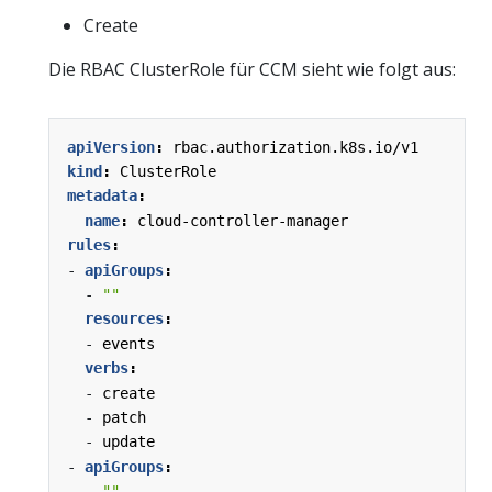
Create
Die RBAC ClusterRole für CCM sieht wie folgt aus:
apiVersion
:
rbac.authorization.k8s.io/v1
kind
:
ClusterRole
metadata
:
name
:
cloud-controller-manager
rules
:
- 
apiGroups
:
- 
""
resources
:
- 
events
verbs
:
- 
create
- 
patch
- 
update
- 
apiGroups
:
- 
""