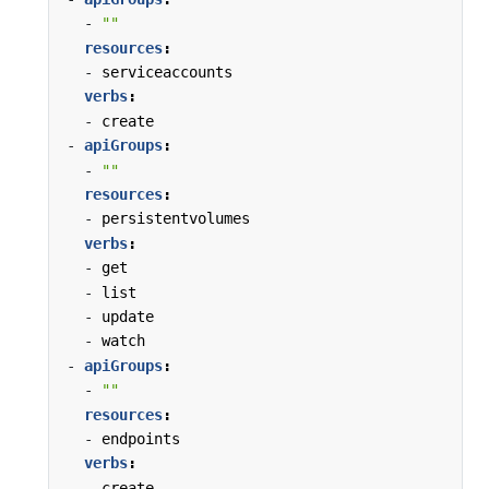
- 
""
resources
:
- 
serviceaccounts
verbs
:
- 
create
- 
apiGroups
:
- 
""
resources
:
- 
persistentvolumes
verbs
:
- 
get
- 
list
- 
update
- 
watch
- 
apiGroups
:
- 
""
resources
:
- 
endpoints
verbs
:
- 
create