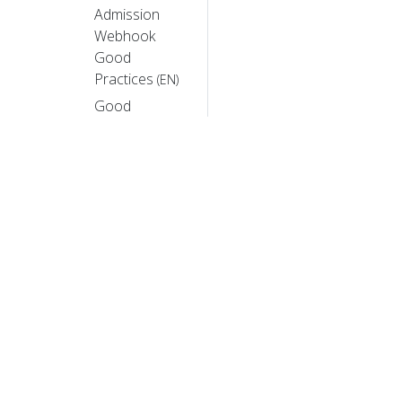
Admission
Webhook
Good
Practices
(EN)
Good
practices for
Dynamic
Resource
Allocation as
a Cluster
Admin
(EN)
Logging
Architecture
(EN)
Compatibility
© 20
Version For
Kubernetes
© 2026 Th
Control Plane
trademarks a