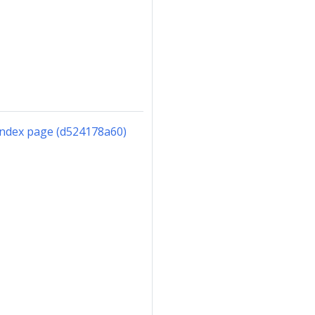
index page (d524178a60)