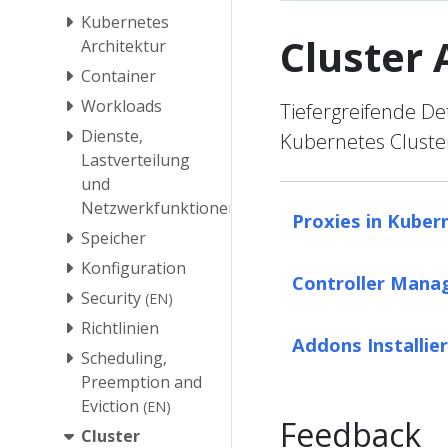
Kubernetes
Cluster 
Architektur
Container
Workloads
Tiefergreifende Det
Dienste,
Kubernetes Cluster
Lastverteilung
und
Netzwerkfunktionen
Proxies in Kuber
Speicher
Konfiguration
Controller Mana
Security
(EN)
Richtlinien
Addons Installie
Scheduling,
Preemption and
Eviction
(EN)
Feedback
Cluster