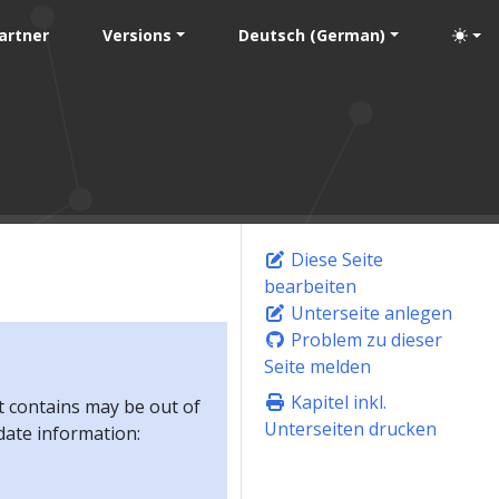
artner
Versions
Deutsch (German)
Diese Seite
bearbeiten
Unterseite anlegen
Problem zu dieser
Seite melden
Kapitel inkl.
t contains may be out of
Unterseiten drucken
-date information: