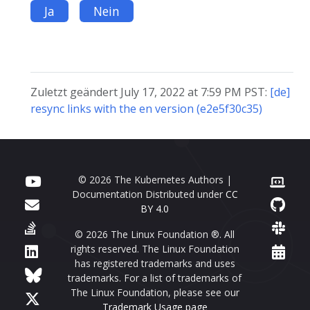
Ja
Nein
Zuletzt geändert July 17, 2022 at 7:59 PM PST:
[de]
resync links with the en version (e2e5f30c35)
© 2026 The Kubernetes Authors |
Documentation Distributed under
CC
BY 4.0
© 2026 The Linux Foundation ®. All
rights reserved. The Linux Foundation
has registered trademarks and uses
trademarks. For a list of trademarks of
The Linux Foundation, please see our
Trademark Usage page