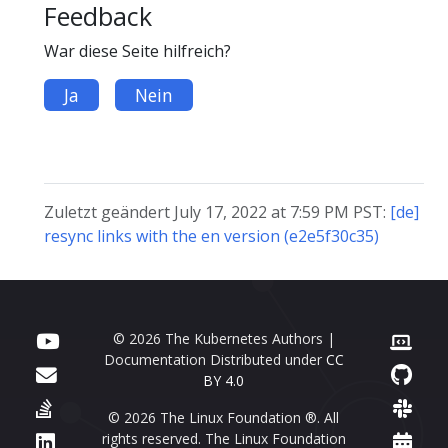
Feedback
War diese Seite hilfreich?
Ja
Nein
Zuletzt geändert July 17, 2022 at 7:59 PM PST:
[de]
resync links with the en version (e2e5f30c35)
© 2026 The Kubernetes Authors |
Documentation Distributed under
CC
BY 4.0
© 2026 The Linux Foundation ®. All
rights reserved. The Linux Foundation