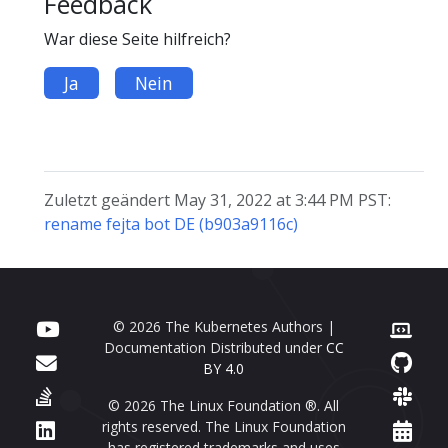
Feedback
War diese Seite hilfreich?
Ja
Nein
Zuletzt geändert May 31, 2022 at 3:44 PM PST:
rename fejta bot DE (b903a9116c)
© 2026 The Kubernetes Authors |
Documentation Distributed under
CC
BY 4.0
© 2026 The Linux Foundation ®. All
rights reserved. The Linux Foundation
has registered trademarks and uses