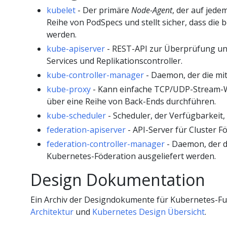
kubelet
- Der primäre
Node-Agent
, der auf jede
Reihe von PodSpecs und stellt sicher, dass d
werden.
kube-apiserver
- REST-API zur Überprüfung und
Services und Replikationscontroller.
kube-controller-manager
- Daemon, der die mit
kube-proxy
- Kann einfache TCP/UDP-Stream-W
über eine Reihe von Back-Ends durchführen.
kube-scheduler
- Scheduler, der Verfügbarkeit,
federation-apiserver
- API-Server für Cluster F
federation-controller-manager
- Daemon, der di
Kubernetes-Föderation ausgeliefert werden.
Design Dokumentation
Ein Archiv der Designdokumente für Kubernetes-Fu
Architektur
und
Kubernetes Design Übersicht
.