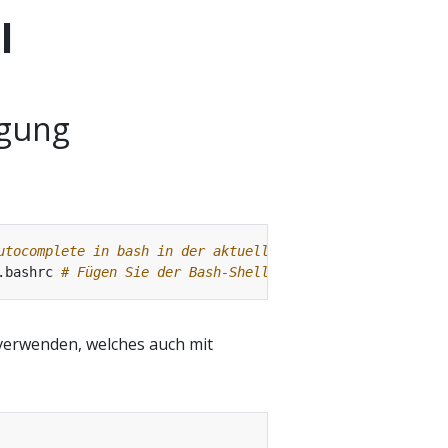
l
igung
utocomplete in bash in der aktuellen Shell einrichten, s
.bashrc 
# Fügen Sie der Bash-Shell dauerhaft Autocomplet
erwenden, welches auch mit