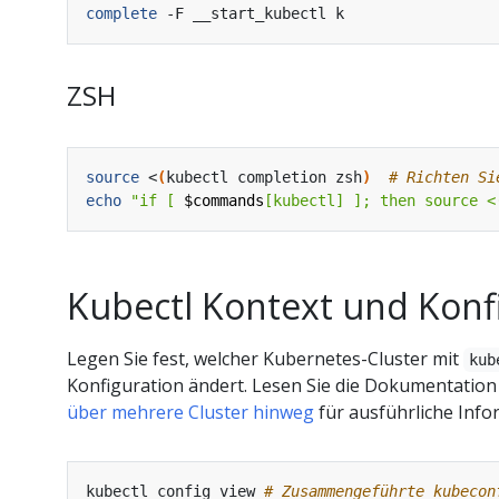
complete
ZSH
source
 <
(
kubectl completion zsh
)
# Richten Si
echo
"if [ 
$commands
[kubectl] ]; then source <
Kubectl Kontext und Konf
Legen Sie fest, welcher Kubernetes-Cluster mit
kub
Konfiguration ändert. Lesen Sie die Dokumentatio
über mehrere Cluster hinweg
für ausführliche Info
kubectl config view 
# Zusammengeführte kubecon