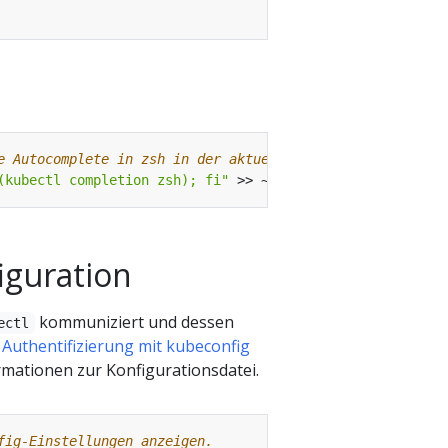
e Autocomplete in zsh in der aktuellen Shell ein
(kubectl completion zsh); fi"
 >> ~/.zshrc 
# Fügen Sie de
iguration
kommuniziert und dessen
ectl
n
Authentifizierung mit kubeconfig
rmationen zur Konfigurationsdatei.
fig-Einstellungen anzeigen.