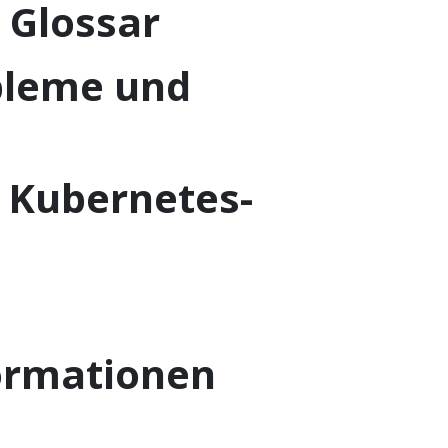
s Glossar
bleme und
 Kubernetes-
formationen