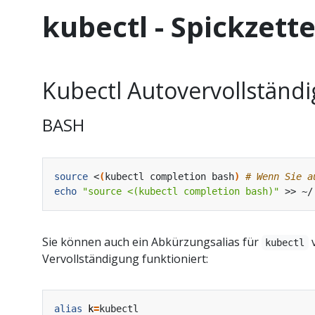
kubectl - Spickzette
Kubectl Autovervollständ
BASH
source
 <
(
kubectl completion bash
)
# Wenn Sie a
echo
"source <(kubectl completion bash)"
 >> ~/
Sie können auch ein Abkürzungsalias für
v
kubectl
Vervollständigung funktioniert:
alias
k
=