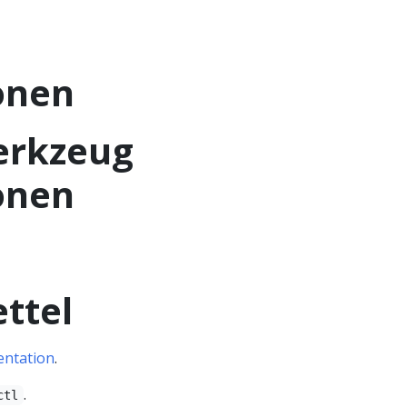
onen
Werkzeug
onen
ettel
ntation
.
.
ctl