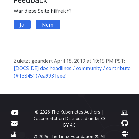
War diese Seite hilfreich?
Ja
Nein
Zuletzt geändert April 18, 2019 at 10:15 PM PST:
[DOCS-DE] doc headlines / community / contribute
(#13845) (7ea9931eee)
© 2026 The Kubernetes Authors |
Documentation Distributed under
CC
BY 4.0
© 2026 The Linux Foundation ®. All