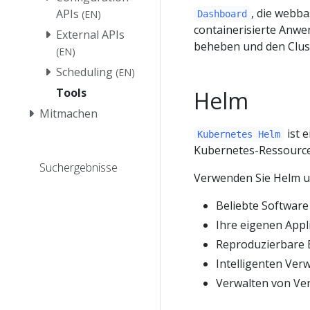
, die webb
APIs
(EN)
Dashboard
containerisierte Anwe
External APIs
beheben und den Clust
(EN)
Scheduling
(EN)
Tools
Helm
Mitmachen
ist 
Kubernetes Helm
Kubernetes-Ressourcen
Suchergebnisse
Verwenden Sie Helm 
Beliebte Software
Ihre eigenen Appl
Reproduzierbare 
Intelligenten Ver
Verwalten von Ve