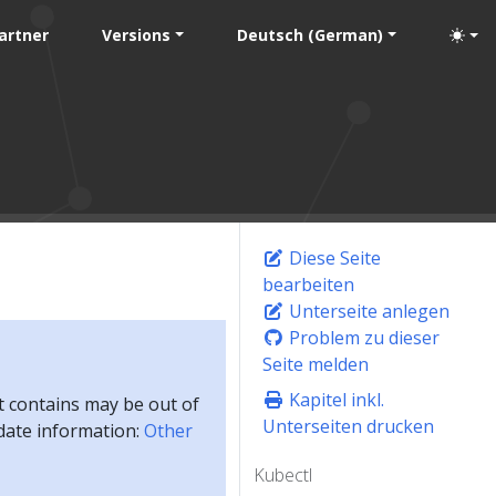
artner
Versions
Deutsch (German)
Diese Seite
bearbeiten
Unterseite anlegen
Problem zu dieser
Seite melden
Kapitel inkl.
t contains may be out of
Unterseiten drucken
-date information:
Other
Kubectl