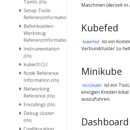
Taints
(EN)
Maschinen (derzeit in 
Setup-Tools
Referenzinformationen
Kubefed
Befehlszeilen-
Werkzeug
Referenzinformationen
ist ein Komm
kubefed
Verbundcluster zu hel
Instrumentation
(EN)
kubectl CLI
Minikube
Node Reference
Information
(EN)
ist ein Tool
minikube
Networking
einzigen Knoten lokal
Reference
(EN)
auszuführen.
Encodings
(EN)
Debug cluster
Dashboard
(EN)
Configuration