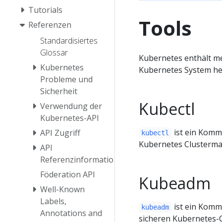
Tutorials
Tools
Referenzen
Standardisiertes
Glossar
Kubernetes enthält meh
Kubernetes
Kubernetes System he
Probleme und
Sicherheit
Kubectl
Verwendung der
Kubernetes-API
ist ein Komm
API Zugriff
kubectl
Kubernetes Clusterma
API
Referenzinformationen
Föderation API
Kubeadm
Well-Known
Labels,
ist ein Komm
kubeadm
Annotations and
sicheren Kubernetes-C