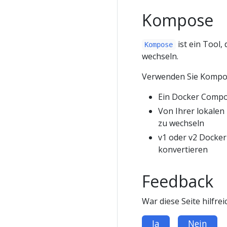
Kompose
ist ein Tool
Kompose
wechseln.
Verwenden Sie Kompo
Ein Docker Compo
Von Ihrer lokalen
zu wechseln
v1 oder v2 Dock
konvertieren
Feedback
War diese Seite hilfrei
Ja
Nein