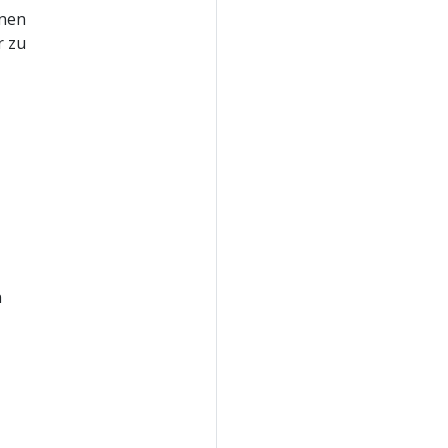
hnen
r zu
n