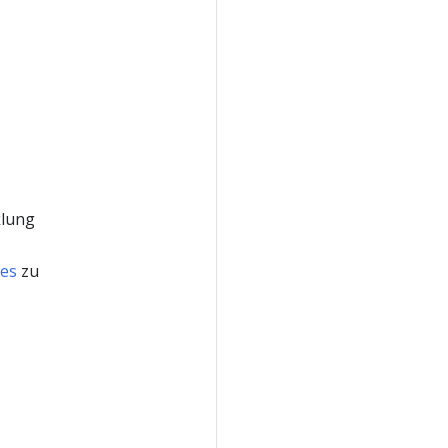
klung
les
zu