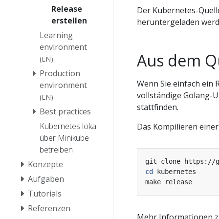
Release
Der Kubernetes-Quel
erstellen
heruntergeladen werd
Learning
environment
Aus dem Qu
(EN)
Production
Wenn Sie einfach ein 
environment
vollständige Golang-U
(EN)
stattfinden.
Best practices
Kubernetes lokal
Das Kompilieren einer 
über Minikube
betreiben
Konzepte
cd
Aufgaben
Tutorials
Referenzen
Mehr Informationen z