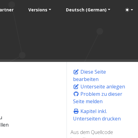
artner
Versions
Deutsch (German)
Diese Seite
bearbeiten
Unterseite anlegen
Problem zu dieser
Seite melden
Kapitel inkl.
u
Unterseiten drucken
llen
Aus dem Quellcode