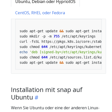
Ubuntu, Debian oder HypriotOS
CentOS, RHEL oder Fedora
sudo apt-get update 
&&
sudo mkdir -p -m 
755
curl -fsSL https://pkgs.k8s.io/core:/stable:/v
sudo chmod 
644
echo
'deb [signed-by=/etc/apt/keyrings/kuberne
sudo chmod 
644
sudo apt-get update 
&&
Installation mit snap auf
Ubuntu
Wenn Sie Ubuntu oder eine der anderen Linux-