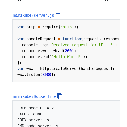
minikube/server.js
var
http
=
require
(
'http'
);
var
handleRequest
=
function
(
request
,
response
)
console
.
log
(
'Received request for URL: '
+
req
response
.
writeHead
(
200
);
response
.
end
(
'Hello World!'
);
};
var
www
=
http
.
createServer
(
handleRequest
);
www
.
listen
(
8080
);
minikube/Dockerfile
FROM node:6.14.2

EXPOSE 8080

COPY server.js .
