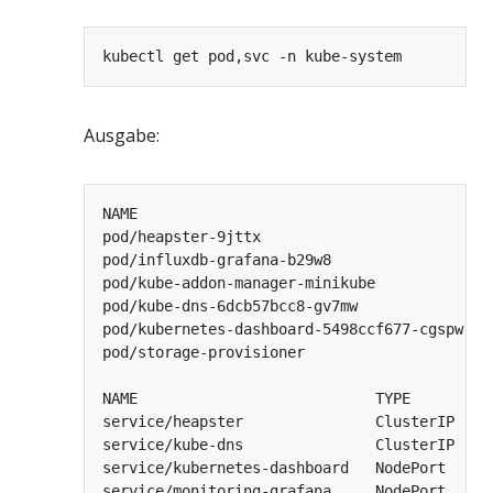
Ausgabe:
pod/heapster-9jttx                          
pod/influxdb-grafana-b29w8                  
pod/kube-addon-manager-minikube             
pod/kube-dns-6dcb57bcc8-gv7mw               
pod/kubernetes-dashboard-5498ccf677-cgspw   
pod/storage-provisioner                     
NAME                           TYPE        C