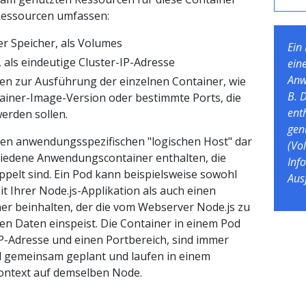
 Ressourcen umfassen:
 Speicher, als Volumes
Ein
 als eindeutige Cluster-IP-Adresse
ein
Anw
en zur Ausführung der einzelnen Container, wie
B. 
ntainer-Image-Version oder bestimmte Ports, die
ent
erden sollen.
gen
inen anwendungsspezifischen "logischen Host" dar
(Vo
iedene Anwendungscontainer enthalten, die
Inf
ppelt sind. Ein Pod kann beispielsweise sowohl
Aus
t Ihrer Node.js-Applikation als auch einen
er beinhalten, der die vom Webserver Node.js zu
en Daten einspeist. Die Container in einem Pod
 IP-Adresse und einen Portbereich, sind immer
nd gemeinsam geplant und laufen in einem
ntext auf demselben Node.