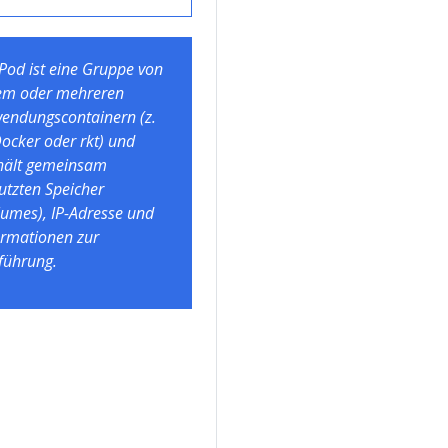
 Pod ist eine Gruppe von
em oder mehreren
endungscontainern (z.
Docker oder rkt) und
hält gemeinsam
utzten Speicher
lumes), IP-Adresse und
ormationen zur
führung.