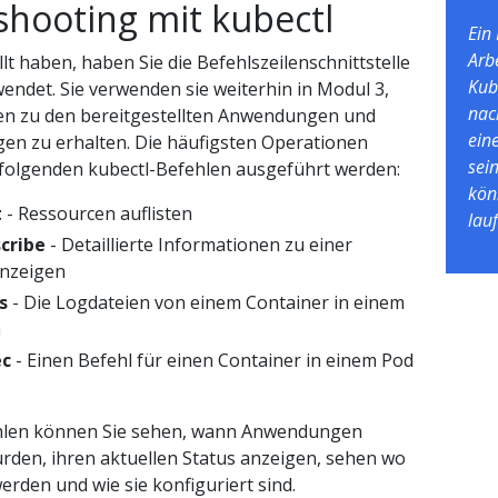
shooting mit kubectl
Ein
Arb
llt haben, haben Sie die Befehlszeilenschnittstelle
Kub
endet. Sie verwenden sie weiterhin in Modul 3,
nac
n zu den bereitgestellten Anwendungen und
ein
n zu erhalten. Die häufigsten Operationen
sei
folgenden kubectl-Befehlen ausgeführt werden:
kön
t
- Ressourcen auflisten
lau
cribe
- Detaillierte Informationen zu einer
anzeigen
s
- Die Logdateien von einem Container in einem
n
ec
- Einen Befehl für einen Container in einem Pod
ehlen können Sie sehen, wann Anwendungen
urden, ihren aktuellen Status anzeigen, sehen wo
erden und wie sie konfiguriert sind.