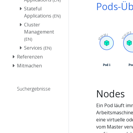
Pods-Üb
Stateful
Applications
(EN)
Cluster
Management
(EN)
Services
(EN)
Referenzen
Mitmachen
Suchergebnisse
Nodes
Ein Pod läuft i
Arbeitsmaschine
eine virtuelle o
vom Master verw