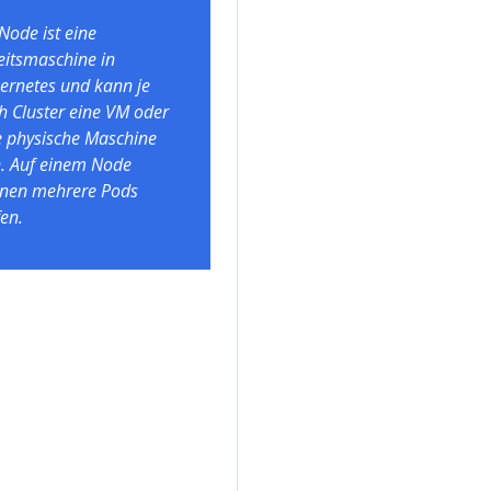
 Node ist eine
eitsmaschine in
ernetes und kann je
h Cluster eine VM oder
e physische Maschine
n. Auf einem Node
nen mehrere Pods
fen.