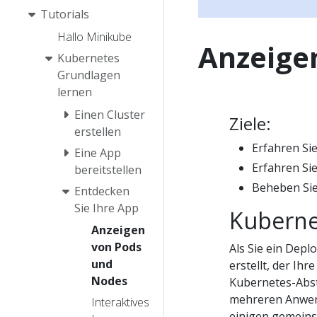
Tutorials
Hallo Minikube
Anzeige
Kubernetes
Grundlagen
lernen
Einen Cluster
Ziele:
erstellen
Erfahren Si
Eine App
Erfahren Si
bereitstellen
Beheben Sie
Entdecken
Sie Ihre App
Kuberne
Anzeigen
von Pods
Als Sie ein Dep
und
erstellt, der Ih
Nodes
Kubernetes-Abst
mehreren Anwend
Interaktives
einigen gemeins