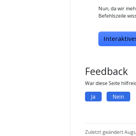
Nun, da wir meh
Befehlszeile wi
Interaktiv
Feedback
War diese Seite hilfrei
Ja
Nein
Zuletzt geändert Augu