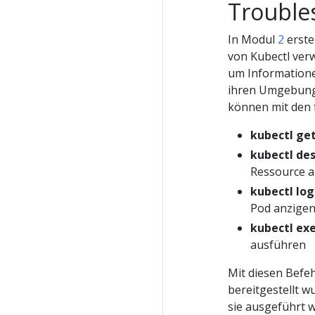
Trouble
In Modul
2
erste
von Kubectl verw
um Informatione
ihren Umgebunge
können mit den 
kubectl ge
kubectl des
Ressource 
kubectl log
Pod anzige
kubectl ex
ausführen
Mit diesen Bef
bereitgestellt w
sie ausgeführt w