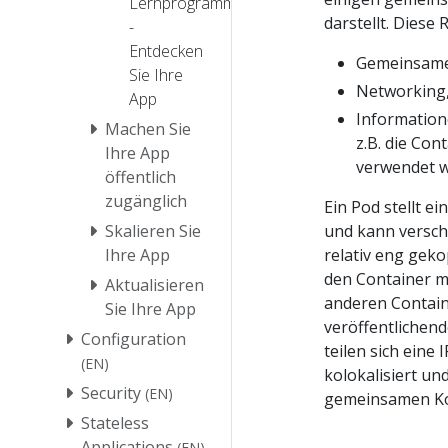
Lernprogramm
darstellt. Diese
-
Entdecken
Gemeinsamer
Sie Ihre
Networking,
App
Information
Machen Sie
z.B. die Co
Ihre App
verwendet w
öffentlich
zugänglich
Ein Pod stellt e
und kann versch
Skalieren Sie
relativ eng geko
Ihre App
den Container mi
Aktualisieren
anderen Contain
Sie Ihre App
veröffentlichend
Configuration
teilen sich eine
(EN)
kolokalisiert u
Security
(EN)
gemeinsamen Ko
Stateless
Applications
(EN)