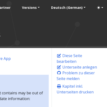
artner
Versions
Deutsch (German)
s
Diese Seite
re App
bearbeiten
Unterseite anlegen
Problem zu dieser
Seite melden
Kapitel inkl.
Unterseiten drucken
t contains may be out of
-date information: