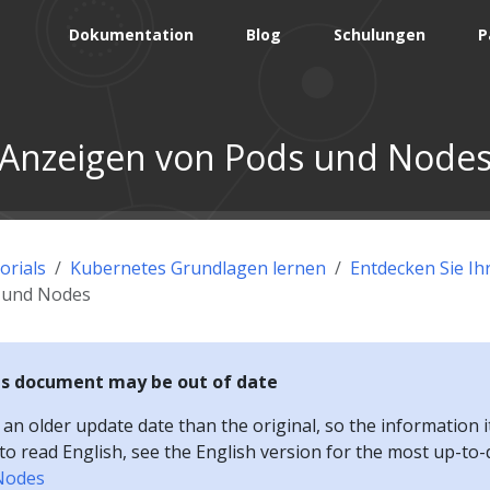
Dokumentation
Blog
Schulungen
P
Anzeigen von Pods und Node
orials
Kubernetes Grundlagen lernen
Entdecken Sie Ih
 und Nodes
is document may be out of date
n older update date than the original, so the information i
e to read English, see the English version for the most up-to
Nodes