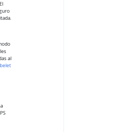
El
eguro
itada.
 modo
les
das al
belet
na
TPS