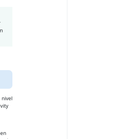
r
n
 nivel
vity
nen