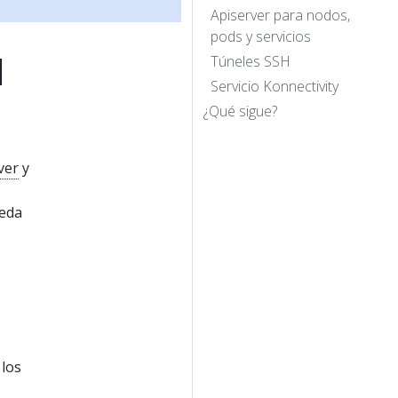
Apiserver para nodos,
pods y servicios
l
Túneles SSH
Servicio Konnectivity
¿Qué sigue?
ver
y
ueda
 los