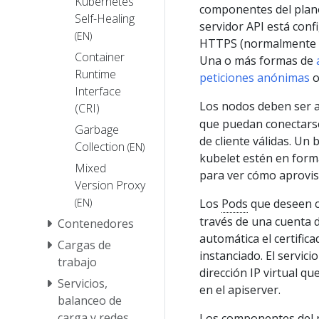
Kubernetes
componentes del plano
Self-Healing
servidor API está con
(EN)
HTTPS (normalmente 
Container
Una o más formas de
Runtime
peticiones anónimas
o
Interface
Los nodos deben ser 
(CRI)
que puedan conectarse
Garbage
de cliente válidas. Un
Collection
(EN)
kubelet estén en forma
Mixed
para ver cómo aprovisi
Version Proxy
(EN)
Los
Pods
que deseen c
través de una cuenta 
Contenedores
automática el certific
Cargas de
instanciado. El servici
trabajo
dirección IP virtual qu
Servicios,
en el apiserver.
balanceo de
carga y redes
Los componentes del p