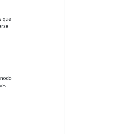
s que
arse
 nodo
vés