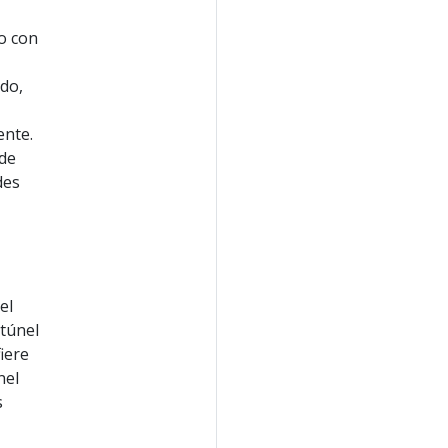
to con
do,
ente.
 de
des
el
 túnel
iere
nel
s