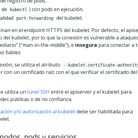
de registro de pods.
s de
) con pods en ejecución.
kubectl
nalidad
del kubelet.
port-forwarding
nan en el endpoint HTTPS del kubelet. Por defecto, el apis
ado del kubelet, por lo que la conexión es vulnerable a ataques
ediario" ("man-in-the-middle"), e
insegura
para conectar a t
o fiables.
exión, se utiliza el atributo
--kubelet-certificate-authorit
 con un certificado raíz con el que verificar el certificado del
se utiliza un
túnel SSH
entre el apiserver y el kubelet para
edes públicas o de no confianza.
ación y/o autorización al kubelet
debe ser habilitada para
elet.
nodos, pods y servicios