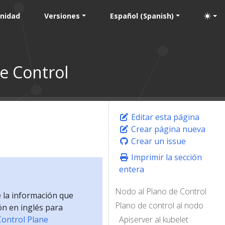
nidad
Versiones
Español (Spanish)
e Control
Editar esta página
Crear página nueva
Crear un issue
Imprimir la sección
entera
Nodo al Plano de Control
e la información que
Plano de control al nodo
ón en inglés para
ontrol Plane
Apiserver al kubelet