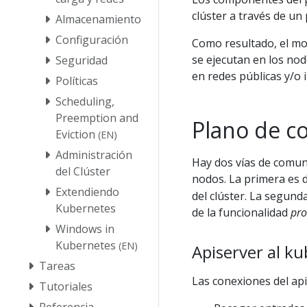
clúster a través de un
Almacenamiento
Configuración
Como resultado, el mo
se ejecutan en los nod
Seguridad
en redes públicas y/o 
Políticas
Scheduling,
Preemption and
Plano de co
Eviction
(EN)
Administración
Hay dos vías de comuni
del Clúster
nodos. La primera es 
Extendiendo
del clúster. La segund
Kubernetes
de la funcionalidad
pro
Windows in
Kubernetes
(EN)
Apiserver al ku
Tareas
Las conexiones del apis
Tutoriales
Referencia