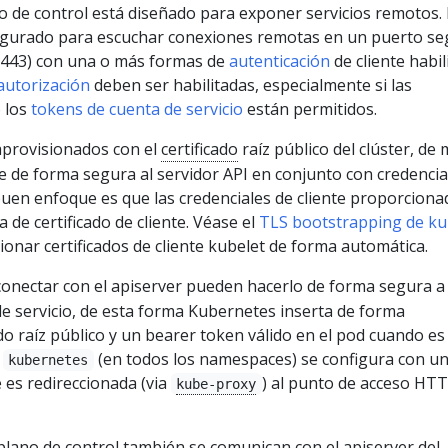
 de control está diseñado para exponer servicios remotos. 
figurado para escuchar conexiones remotas en un puerto s
443) con una o más formas de
autenticación
de cliente habil
autorización
deben ser habilitadas, especialmente si las
 los
tokens de cuenta de servicio
están permitidos.
aprovisionados con el
certificado
raíz público del clúster, de
 de forma segura al servidor API en conjunto con credencia
 buen enfoque es que las credenciales de cliente proporciona
 de certificado de cliente. Véase el
TLS bootstrapping de ku
onar certificados de cliente kubelet de forma automática.
onectar con el apiserver pueden hacerlo de forma segura a
de servicio, de esta forma Kubernetes inserta de forma
ado raíz público y un bearer token válido en el pod cuando es
o
(en todos los namespaces) se configura con u
kubernetes
e es redireccionada (via
) al punto de acceso HT
kube-proxy
lano de control también se comunican con el apiserver del