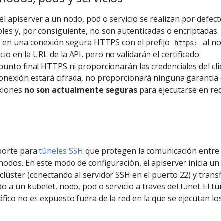
l apiserver a un nodo, pod o servicio se realizan por defec
es y, por consiguiente, no son autenticadas o encriptadas.
 en una conexión segura HTTPS con el prefijo
al no
https:
io en la URL de la API, pero no validarán el certificado
unto final HTTPS ni proporcionarán las credenciales del cli
conexión estará cifrada, no proporcionará ninguna garantía
exiones
no son actualmente seguras
para ejecutarse en re
porte para
túneles SSH
que protegen la comunicación entre 
 nodos. En este modo de configuración, el apiserver inicia un
clúster (conectando al servidor SSH en el puerto 22) y transf
do a un kubelet, nodo, pod o servicio a través del túnel. El tú
áfico no es expuesto fuera de la red en la que se ejecutan lo