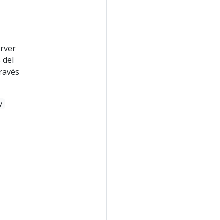
erver
 del
ravés
y