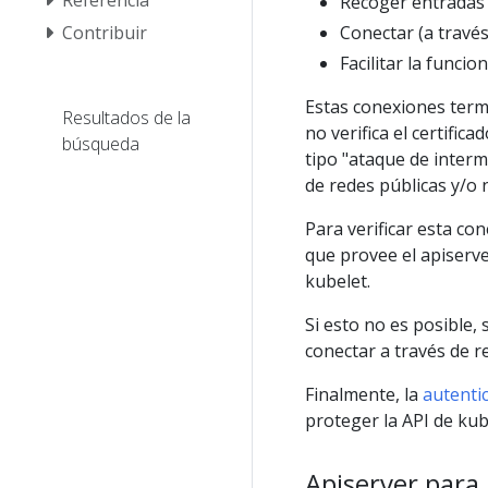
Recoger entradas 
Contribuir
Conectar (a travé
Facilitar la funcio
Estas conexiones termi
Resultados de la
no verifica el certific
búsqueda
tipo "ataque de interm
de redes públicas y/o n
Para verificar esta con
que provee el apiserver
kubelet.
Si esto no es posible, 
conectar a través de r
Finalmente, la
autentic
proteger la API de kub
Apiserver para 