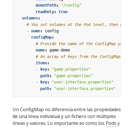
mountPath
:
"/config"
readOnly
:
true
volumes
:
# You set volumes at the Pod level, then mou
- 
name
:
config
configMap
:
# Provide the name of the ConfigMap you 
name
:
game-demo
# An array of keys from the ConfigMap to
items
:
- 
key
:
"game.properties"
path
:
"game.properties"
- 
key
:
"user-interface.properties"
path
:
"user-interface.properties"
Un ConfigMap no diferencia entre las propiedades
de una linea individual y un fichero con múltiples
lineas y valores. Lo importante es como los
Pods
y