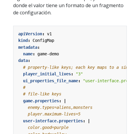
donde el valor tiene un formato de un fragmento
de configuración.
apiVersion
:
v1
kind
:
ConfigMap
metadata
:
name
:
game-demo
data
:
# property-like keys; each key maps to a simpl
player_initial_lives
:
"3"
ui_properties_file_name
:
"user-interface.prope
#
# file-like keys
game.properties
:
|
    player.maximum-lives=5
user-interface.properties
:
|