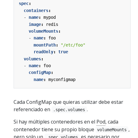
spec
:
containers
:
- 
name
:
mypod
image
:
redis
volumeMounts
:
- 
name
:
foo
mountPath
:
"/etc/foo"
readOnly
:
true
volumes
:
- 
name
:
foo
configMap
:
name
:
myconfigmap
Cada ConfigMap que quieras utilizar debe estar
referenciado en
.
.spec.volumes
Si hay múltiples contenedores en el
Pod
, cada
contenedor tiene su propio bloque
,
volumeMounts
pero solo un
es necesario por
.spec.volumes