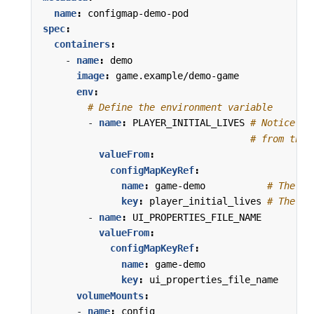
name
:
configmap-demo-pod
spec
:
containers
:
- 
name
:
demo
image
:
game.example/demo-game
env
:
# Define the environment variable
- 
name
:
PLAYER_INITIAL_LIVES
# Notice th
# from the 
valueFrom
:
configMapKeyRef
:
name
:
game-demo          
# The Co
key
:
player_initial_lives
# The ke
- 
name
:
UI_PROPERTIES_FILE_NAME
valueFrom
:
configMapKeyRef
:
name
:
game-demo
key
:
ui_properties_file_name
volumeMounts
:
- 
name
:
config