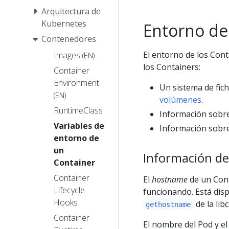
Arquitectura de
Kubernetes
Entorno de
Contenedores
El entorno de los Con
Images
(EN)
los Containers:
Container
Environment
Un sistema de fic
(EN)
volúmenes
.
RuntimeClass
Información sobre
Variables de
Información sobre 
entorno de
un
Información de
Container
Container
El
hostname
de un Cont
Lifecycle
funcionando. Está dis
Hooks
de la libc
gethostname
Container
El nombre del Pod y e