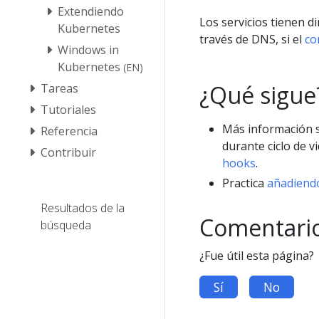
Extendiendo
Los servicios tienen d
Kubernetes
través de DNS, si el
co
Windows in
Kubernetes
(EN)
¿Qué sigue
Tareas
Tutoriales
Más información s
Referencia
durante ciclo de 
Contribuir
hooks
.
Practica
añadiendo
Resultados de la
Comentari
búsqueda
¿Fue útil esta página?
Sí
No