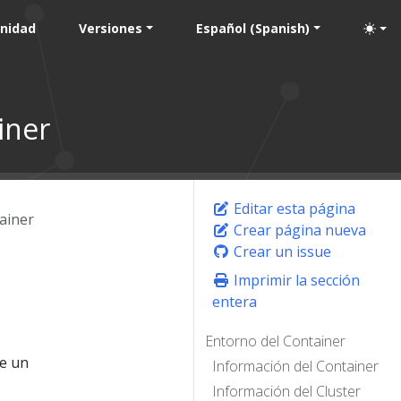
nidad
Versiones
Español (Spanish)
iner
Editar esta página
ainer
Crear página nueva
Crear un issue
Imprimir la sección
entera
Entorno del Container
de un
Información del Container
Información del Cluster