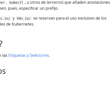
,
, u otros de terceros) que añaden anotaciones 
ver
kubectl
en, pues, especificar un prefijo.
y
se reservan para el uso exclusivo de los
es.io/
k8s.io/
les de Kubernetes.
?
e las
Etiquetas y Selectores
.
os