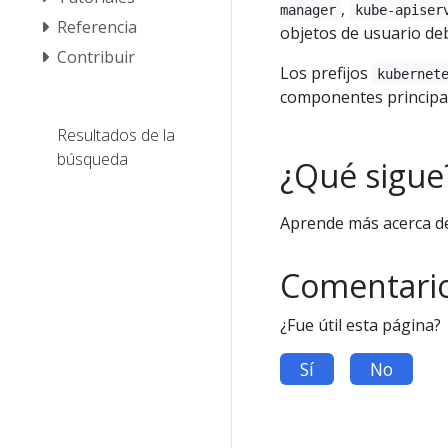
,
manager
kube-apiser
Referencia
objetos de usuario deb
Contribuir
Los prefijos
kubernet
componentes principa
Resultados de la
búsqueda
¿Qué sigue
Aprende más acerca d
Comentari
¿Fue útil esta página?
Sí
No