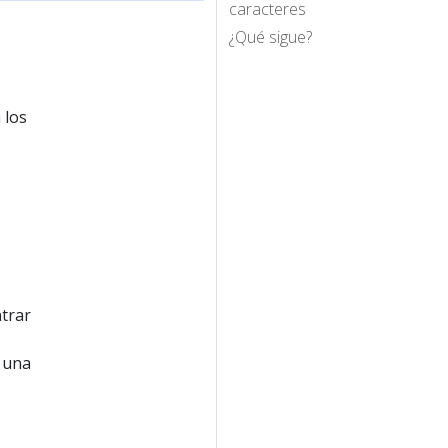
caracteres
¿Qué sigue?
 los
ntrar
e una