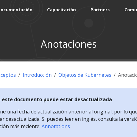
Documentación
Capacitación
Partners
Comu
Anotaciones
ceptos
Introducción
Objetos de Kubernetes
Anotaci
n este documento puede estar desactualizada
e una fecha de actualización anterior al original, por lo qu
r desactualizada. Si puedes leer en inglés, consulta la versi
ción más reciente:
Annotations