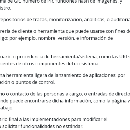
ama de Git, número de PR, funciones hash de imágenes, y
istro.
repositorios de trazas, monitorización, analíticas, o auditoría
brería de cliente o herramienta que puede usarse con fines d
igo: por ejemplo, nombre, versión, e información de
uario o procedencia de herramienta/sistema, como las URL
nientes de otros componentes del ecosistema.
a herramienta ligera de lanzamiento de aplicaciones: por
ación o puntos de control.
o o contacto de las personas a cargo, o entradas de directo
ónde puede encontrarse dicha información, como la página 
rabajo.
ario final a las implementaciones para modificar el
solicitar funcionalidades no estándar.