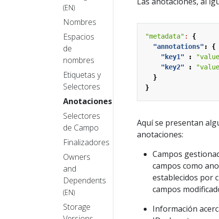
Las anotaciones, al ig
(EN)
Nombres
Espacios
"metadata"
:
{
"annotations"
:
{
de
"key1"
:
"valu
nombres
"key2"
:
"valu
Etiquetas y
}
Selectores
}
Anotaciones
Selectores
Aquí se presentan alg
de Campo
anotaciones:
Finalizadores
Campos gestionado
Owners
campos como anota
and
establecidos por 
Dependents
campos modificado
(EN)
Storage
Información acerc
Versions