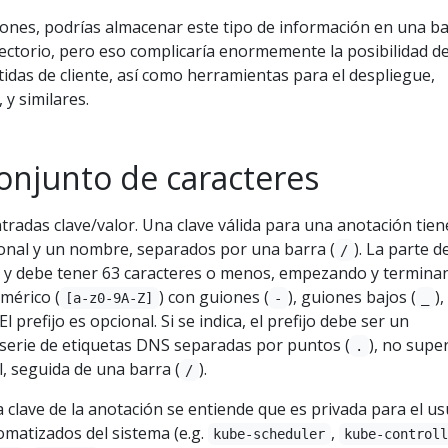
iones, podrías almacenar este tipo de información en una b
ectorio, pero eso complicaría enormemente la posibilidad d
tidas de cliente, así como herramientas para el despliegue,
 y similares.
conjunto de caracteres
tradas clave/valor. Una clave válida para una anotación tien
ional y un nombre, separados por una barra (
). La parte d
/
 y debe tener 63 caracteres o menos, empezando y termina
mérico (
) con guiones (
), guiones bajos (
),
[a-z0-9A-Z]
-
_
El prefijo es opcional. Si se indica, el prefijo debe ser un
erie de etiquetas DNS separadas por puntos (
), no super
.
l, seguida de una barra (
).
/
 la clave de la anotación se entiende que es privada para el us
atizados del sistema (e.g.
,
kube-scheduler
kube-control