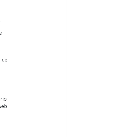
.
e
s de
rio
web