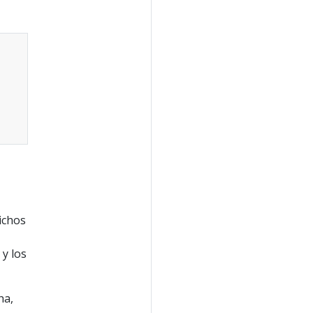
ichos
y los
ha,