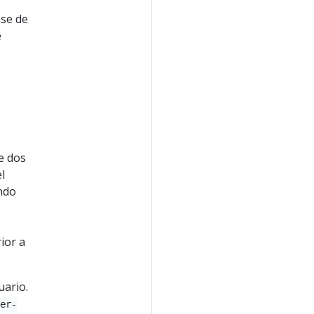
ase de
e
e dos
el
ndo
ior a
uario.
ler-