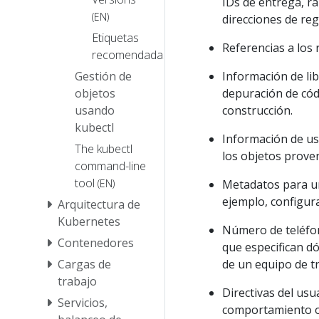
IDs de entrega, r
(EN)
direcciones de reg
Etiquetas
Referencias a los 
recomendadas
Información de li
Gestión de
depuración de cód
objetos
construcción.
usando
kubectl
Información de us
The kubectl
los objetos prove
command-line
tool
Metadatos para un
(EN)
ejemplo, configur
Arquitectura de
Kubernetes
Número de teléfon
Contenedores
que especifican d
de un equipo de t
Cargas de
trabajo
Directivas del usu
Servicios,
comportamiento o 