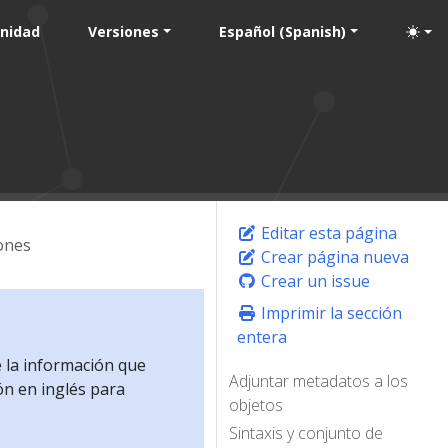
nidad
Versiones
Español (Spanish)
Editar esta página
ones
Crear página nueva
Crear un issue
Imprimir la sección
entera
e la información que
Adjuntar metadatos a los
ón en inglés para
objetos
Sintaxis y conjunto de