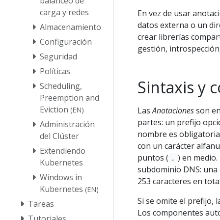
balanceo de
carga y redes
En vez de usar anotac
datos externa o un dir
Almacenamiento
crear librerías compar
Configuración
gestión, introspección,
Seguridad
Políticas
Sintaxis y 
Scheduling,
Preemption and
Eviction
Las
Anotaciones
son en
(EN)
partes: un prefijo opc
Administración
nombre es obligatoria
del Clúster
con un carácter alfanu
Extendiendo
puntos (
) en medio. 
.
Kubernetes
subdominio DNS: una s
Windows in
253 caracteres en tota
Kubernetes
(EN)
Si se omite el prefijo,
Tareas
Los componentes autom
Tutoriales