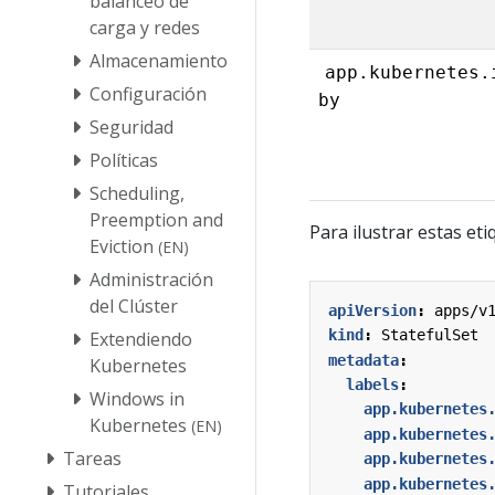
balanceo de
carga y redes
Almacenamiento
app.kubernetes.
Configuración
by
Seguridad
Políticas
Scheduling,
Preemption and
Para ilustrar estas et
Eviction
(EN)
Administración
del Clúster
apiVersion
:
apps/v
kind
:
StatefulSet
Extendiendo
metadata
:
Kubernetes
labels
:
Windows in
app.kubernetes
Kubernetes
(EN)
app.kubernetes
Tareas
app.kubernetes
app.kubernetes
Tutoriales