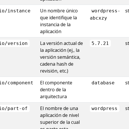
Un nombre único
s
io/instance
wordpress-
que identifique la
abcxzy
instancia de la
aplicación
La versión actual de
s
io/version
5.7.21
la aplicación (ej., la
versión semántica,
cadena hash de
revisión, etc.)
El componente
s
io/component
database
dentro de la
arquitectura
El nombre de una
s
io/part-of
wordpress
aplicación de nivel
superior de la cual
es parte esta