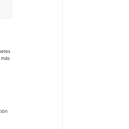
netes
e más
ción