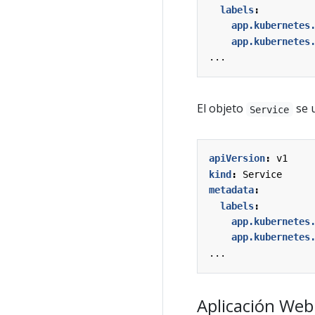
labels
:
app.kubernetes
app.kubernetes
...
El objeto
se u
Service
apiVersion
:
v1
kind
:
Service
metadata
:
labels
:
app.kubernetes
app.kubernetes
...
Aplicación Web