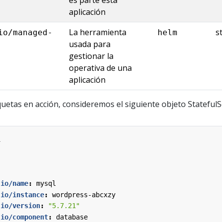
aplicación
La herramienta
s
io/managed-
helm
usada para
gestionar la
operativa de una
aplicación
iquetas en acción, consideremos el siguiente objeto StatefulS
1
.io/name
:
mysql
.io/instance
:
wordpress-abcxzy
.io/version
:
"5.7.21"
.io/component
:
database