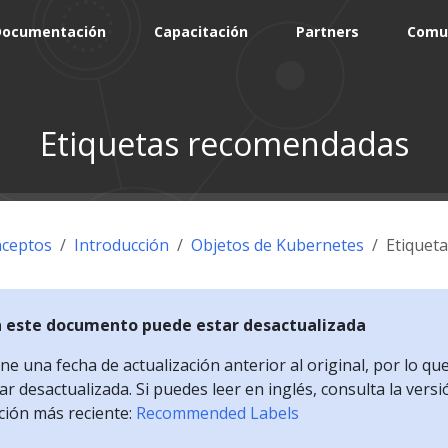
Documentación
Capacitación
Partners
Comu
Etiquetas recomendadas
ceptos
Introducción
Objetos de Kubernetes
Etiquet
n este documento puede estar desactualizada
e una fecha de actualización anterior al original, por lo qu
r desactualizada. Si puedes leer en inglés, consulta la versi
ción más reciente:
Recommended Labels