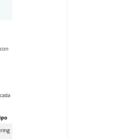
 con
 cada
ipo
tring