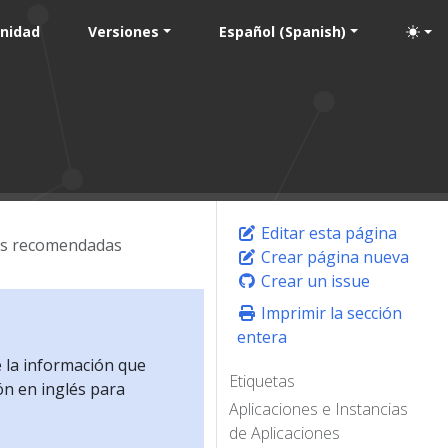
nidad
Versiones
Español (Spanish)
Editar esta página
as recomendadas
Crear página nueva
Crear un issue
Imprimir la sección
entera
e la información que
Etiquetas
ón en inglés para
Aplicaciones e Instancias
de Aplicaciones