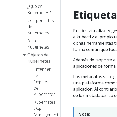
¿Qué es
Etiquet
Kubernetes?
Componentes
de
Puedes visualizar y g
Kubernetes
a kubectl y el propio 
API de
dichas herramientas t
Kubernetes
forma común que toda
Objetos de
Además del soporte a 
Kubernetes
aplicaciones de forma
Entender
los
Los metadatos se orga
Objetos
una plataforma como se
de
aplicación. Al contrar
Kubernetes
de los metadatos. La d
Kubernetes
Object
Nota:
Management