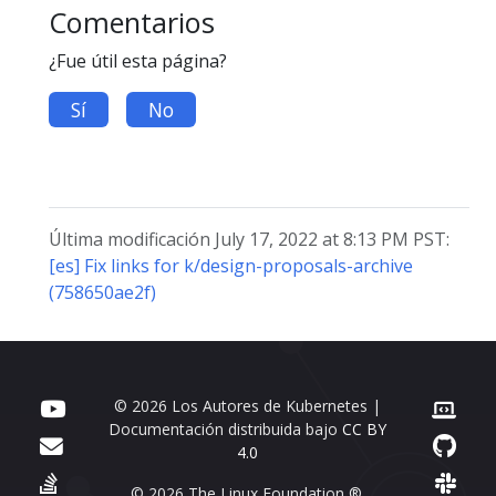
Comentarios
¿Fue útil esta página?
Sí
No
Última modificación July 17, 2022 at 8:13 PM PST:
[es] Fix links for k/design-proposals-archive
(758650ae2f)
© 2026 Los Autores de Kubernetes |
Documentación distribuida bajo
CC BY
4.0
© 2026 The Linux Foundation ®.