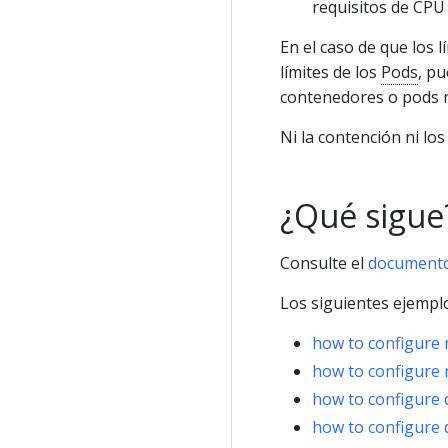
requisitos de CPU
En el caso de que los l
límites de los
Pods
, pu
contenedores o pods n
Ni la contención ni lo
¿Qué sigue
Consulte el
documento
Los siguientes ejemplo
how to configure
how to configure
how to configure 
how to configure