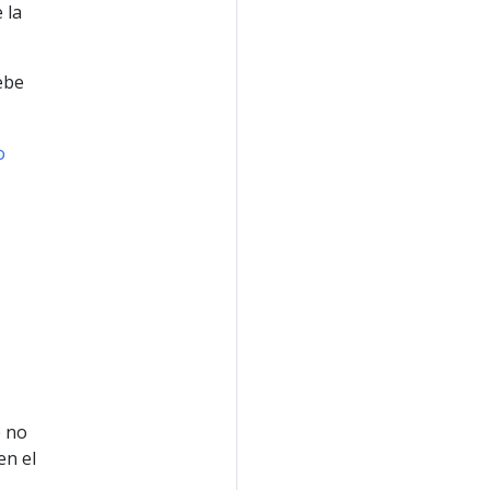
 la
ebe
o
e no
en el