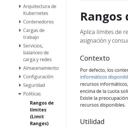
Arquitectura de
Rangos d
Kubernetes
Contenedores
Cargas de
Aplica límites de 
trabajo
asignación y consu
Servicios,
balanceo de
Contexto
carga y redes
Almacenamiento
Por defecto, los conte
Configuración
informáticos disponib
recursos informáticos
Seguridad
encima de la cuota soli
Políticas
Existe la preocupació
Rangos de
recursos disponibles.
límites
(Limit
Utilidad
Ranges)