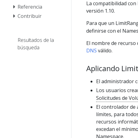
La compatibilidad con
Referencia
versión 1.10.
Contribuir
Para que un LimitRang
definirse con el Names
Resultados de la
El nombre de recurso 
búsqueda
DNS
válido.
Aplicando Limi
El administrador 
Los usuarios cre
Solicitudes de Vo
El controlador de
límites, para tod
recursos informát
excedan el mínimo
Namespace.