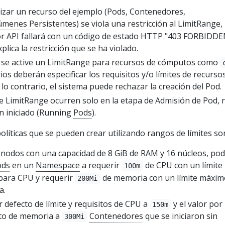
alizar un recurso del ejemplo (Pods, Contenedores,
lúmenes Persistentes
) se viola una restricción al LimitRange, 
idor API fallará con un código de estado HTTP "403 FORBIDDE
lica la restricción que se ha violado.
 se active un LimitRange para recursos de cómputos como
rios deberán especificar los requisitos y/o límites de recurso
 lo contrario, el sistema puede rechazar la creación del Pod.
de LimitRange ocurren solo en la etapa de Admisión de Pod, 
n iniciado (Running
Pods
).
líticas que se pueden crear utilizando rangos de límites so
2 nodos con una capacidad de 8 GiB de RAM y 16 núcleos, pod
ods
en un
Namespace
a requerir
de CPU con un límite
100m
para CPU y requerir
de memoria con un límite máxim
200Mi
a.
or defecto de límite y requisitos de CPU a
y el valor por
150m
ito de memoria a
Contenedores
que se iniciaron sin
300Mi