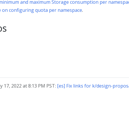
e minimum and maximum Storage consumption per namespa
e on configuring quota per namespace
.
os
ly 17, 2022 at 8:13 PM PST:
[es] Fix links for k/design-propo