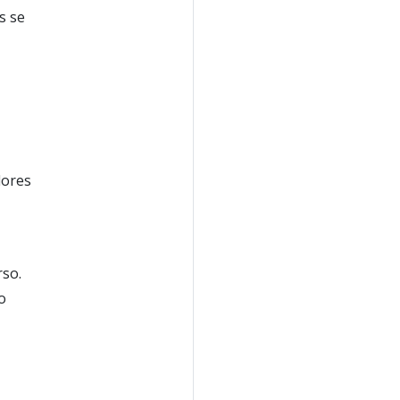
s se
dores
rso.
o