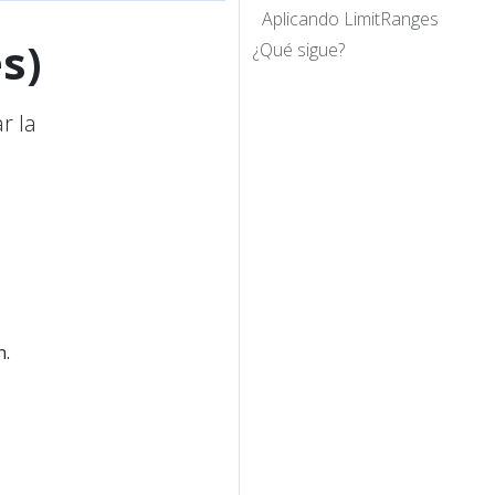
Aplicando LimitRanges
s)
¿Qué sigue?
r la
n.