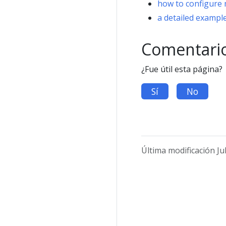
how to configur
a detailed exampl
Comentari
¿Fue útil esta página?
Sí
No
Última modificación Ju