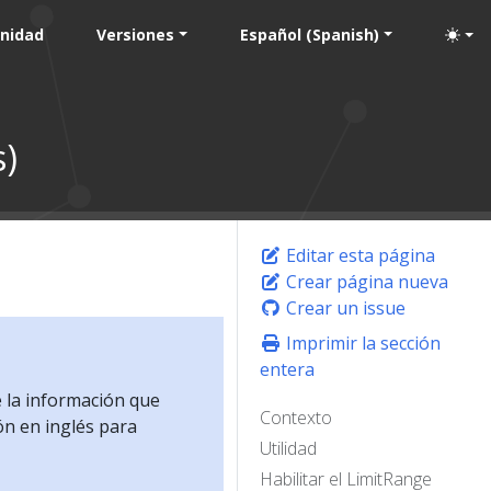
nidad
Versiones
Español (Spanish)
s)
Editar esta página
Crear página nueva
Crear un issue
Imprimir la sección
entera
e la información que
Contexto
ón en inglés para
Utilidad
Habilitar el LimitRange