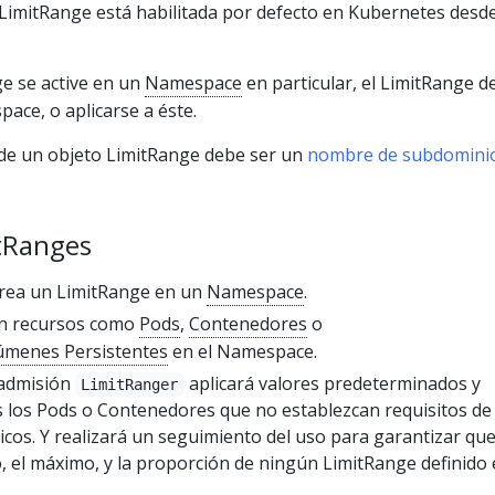
 LimitRange está habilitada por defecto en Kubernetes desde
e se active en un
Namespace
en particular, el LimitRange d
pace, o aplicarse a éste.
de un objeto LimitRange debe ser un
nombre de subdomini
tRanges
crea un LimitRange en un
Namespace
.
an recursos como
Pods
,
Contenedores
o
lúmenes Persistentes
en el Namespace.
 admisión
aplicará valores predeterminados y
LimitRanger
os los Pods o Contenedores que no establezcan requisitos de
icos. Y realizará un seguimiento del uso para garantizar qu
, el máximo, y la proporción de ningún LimitRange definido 