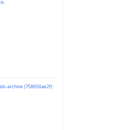
ce
.
sals-archive (758650ae2f)