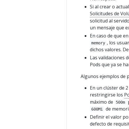
Si al crear o actu
Solicitudes de Vo
solicitud al serv
un mensaje que exp
En caso de que en
, los usua
memory
dichos valores. De
Las validaciones 
Pods que ya se ha
Algunos ejemplos de po
En un clúster de 
restringirse los
P
máximo de
500m
de memori
600Mi
Definir el valor p
defecto de requis