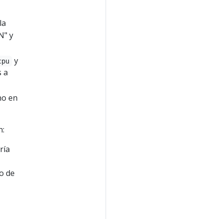
la
N" y
y
cpu
s a
no en
n:
ría
o de