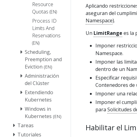
Resource
Aplicando restriccione
Quotas
(EN)
aseguran del cumplimi
Namespace
).
Process ID
Limits And
Un
LimitRange
es la 
Reservations
(EN)
Imponer restricci
Scheduling,
Namespace.
Preemption and
Imponer las limi
Eviction
(EN)
dentro de un Nam
Administración
Especificar requis
del Clúster
Contenedores de
Extendiendo
Imponer una relaci
Kubernetes
Imponer el cumpl
Windows in
para
Solicitudes 
Kubernetes
(EN)
Tareas
Habilitar el Li
Tutoriales