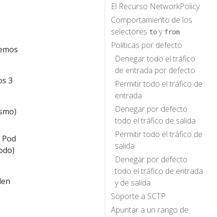
El Recurso NetworkPolicy
Comportamiento de los
selectores
y
to
from
Políticas por defecto
remos
Denegar todo el tráfico
de entrada por defecto
os 3
Permitir todo el tráfico de
entrada
Denegar por defecto
ismo)
todo el tráfico de salida
Permitir todo el tráfico de
n Pod
salida
odo)
Denegar por defecto
todo el tráfico de entrada
den
y de salida
Soporte a SCTP
Apuntar a un rango de