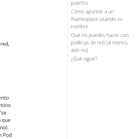
puertos
Cómo apuntar a un
Namespace usando su
nombre
Qué no puedes hacer con
políticas de red (al menos,
 red,
aún no)
¿Qué sigue?
ento
rmino
"se
a que
 no)
n Pod