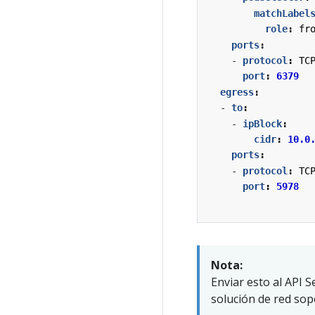
matchLabel
role
:
fr
ports
:
- 
protocol
:
TC
port
:
6379
egress
:
- 
to
:
- 
ipBlock
:
cidr
:
10.0
ports
:
- 
protocol
:
TC
port
:
5978
Nota:
Enviar esto al API 
solución de red sopo