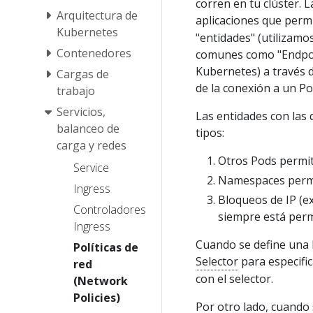
corren en tu clúster. 
Arquitectura de
aplicaciones que perm
Kubernetes
"entidades" (utilizamo
Contenedores
comunes como "Endpoin
Kubernetes) a través 
Cargas de
de la conexión a un Po
trabajo
Servicios,
Las entidades con las
balanceo de
tipos:
carga y redes
Otros Pods permit
Service
Namespaces perm
Ingress
Bloqueos de IP (ex
Controladores
siempre está perm
Ingress
Cuando se define una 
Políticas de
Selector
para especific
red
con el selector.
(Network
Policies)
Por otro lado, cuando 