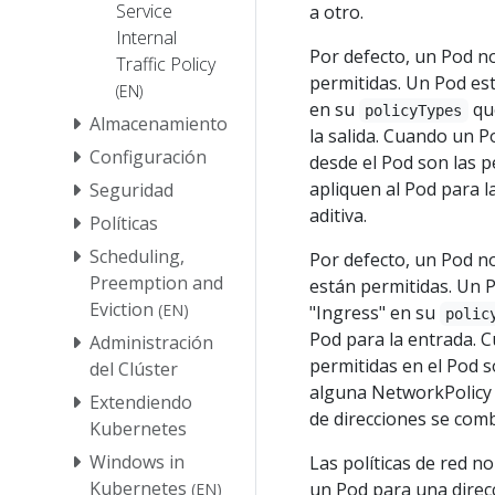
Service
a otro.
Internal
Por defecto, un Pod no
Traffic Policy
permitidas. Un Pod est
(EN)
en su
que
policyTypes
Almacenamiento
la salida. Cuando un P
Configuración
desde el Pod son las p
apliquen al Pod para la
Seguridad
aditiva.
Políticas
Scheduling,
Por defecto, un Pod no
Preemption and
están permitidas. Un P
Eviction
(EN)
"Ingress" en su
polic
Pod para la entrada. C
Administración
permitidas en el Pod so
del Clúster
alguna NetworkPolicy q
Extendiendo
de direcciones se comb
Kubernetes
Windows in
Las políticas de red no 
Kubernetes
un Pod para una direc
(EN)