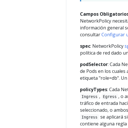
Campos Obligatorio
NetworkPolicy necesi
información general s
consultar
Configurar 
spec
: NetworkPolicy
s
política de red dado 
podSelector
: Cada Ne
de Pods en los cuales a
etiqueta "role=db". U
policyTypes
: Cada Ne
,
, o 
Ingress
Egress
tráfico de entrada haci
seleccionado, o ambos.
se aplicará s
Ingress
contiene alguna regla 