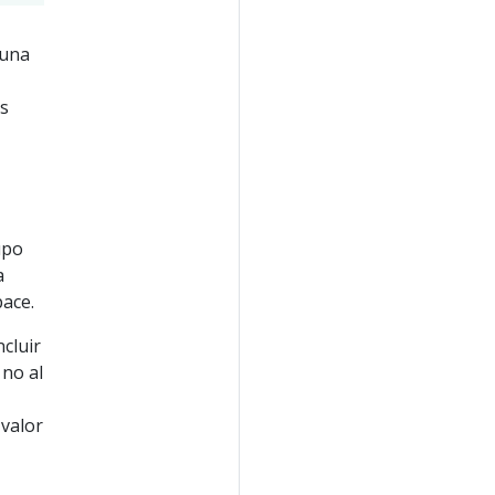
 una
es
upo
a
ace.
ncluir
 no al
 valor