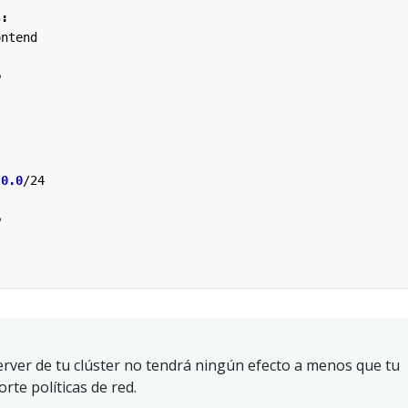
s
:
ontend
P
.0.0
/24
P
Server de tu clúster no tendrá ningún efecto a menos que tu
rte políticas de red.