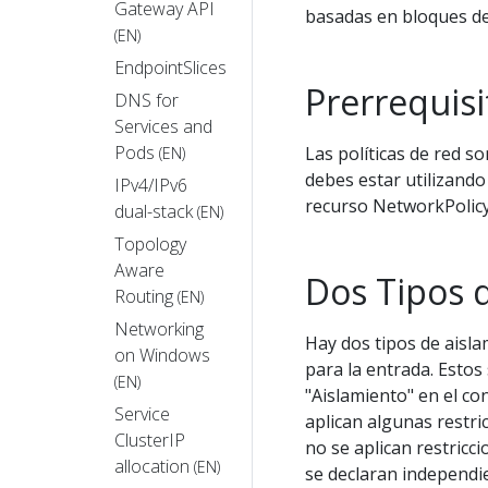
Gateway API
basadas en bloques de
(EN)
EndpointSlices
Prerrequisi
DNS for
Services and
Pods
Las políticas de red 
(EN)
debes estar utilizand
IPv4/IPv6
recurso NetworkPolicy 
dual-stack
(EN)
Topology
Aware
Dos Tipos 
Routing
(EN)
Networking
Hay dos tipos de aisla
on Windows
para la entrada. Estos
(EN)
"Aislamiento" en el co
Service
aplican algunas restric
ClusterIP
no se aplican restricci
allocation
(EN)
se declaran independi