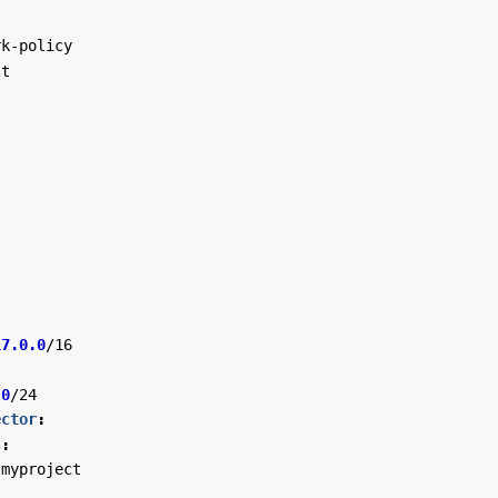
rk-policy
lt
17.0.0
/16
.0
/24
ector
:
s
:
myproject