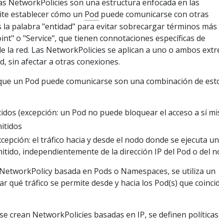
Las NetworkPolicies son una estructura enfocada en las
ite establecer cómo un
Pod
puede comunicarse con otras
s la palabra "entidad" para evitar sobrecargar términos más
t" o "Service", que tienen connotaciones específicas de
de la red. Las NetworkPolicies se aplican a uno o ambos ext
d, sin afectar a otras conexiones.
 que un Pod puede comunicarse son una combinación de est
idos (excepción: un Pod no puede bloquear el acceso a sí m
itidos
cepción: el tráfico hacia y desde el nodo donde se ejecuta u
itido, independientemente de la dirección IP del Pod o del n
NetworkPolicy basada en Pods o Namespaces, se utiliza un
ar qué tráfico se permite desde y hacia los Pod(s) que coinci
se crean NetworkPolicies basadas en IP, se definen políticas