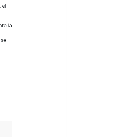
 el
nto la
 se