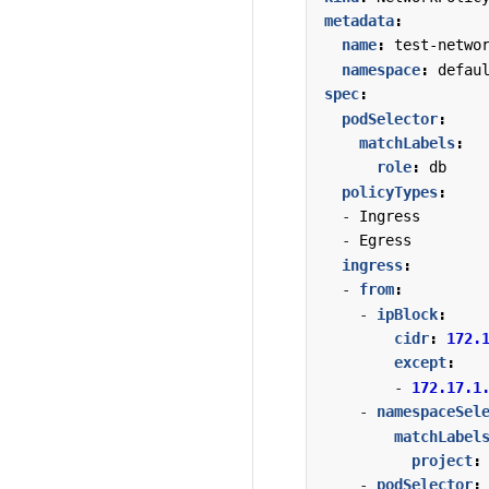
metadata
:
name
:
test-netwo
namespace
:
defau
spec
:
podSelector
:
matchLabels
:
role
:
db
policyTypes
:
- 
Ingress
- 
Egress
ingress
:
- 
from
:
- 
ipBlock
:
cidr
:
172.
except
:
- 
172.17.1
- 
namespaceSel
matchLabel
project
:
- 
podSelector
: