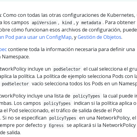
s
: Como con todas las otras configuraciones de Kubernetes,
ta los campos
,
, y
. Para obtener
apiVersion
kind
metadata
obre cómo funcionan esos archivos de configuración, pued
un Pod para usar un ConfigMap
, y
Gestión de Objetos
.
pec
contiene toda la información necesaria para definir una
un Namespace.
tworkPolicy incluye un
el cual selecciona el gr
podSelector
plica la política. La política de ejemplo selecciona Pods con l
n
vacío selecciona todos los Pods en un Namesp
podSelector
tworkPolicy incluye una lista de
la cual puede i
policyTypes
ambas. Los campos
indican si la política aplica o
policyTypes
a el Pod seleccionado, el tráfico de salida desde el Pod
 Si no se especifican
en una NetworkPolicy, el
policyTypes
iempre por defecto y
se aplicará si la NetworkPolicy
Egress
de salida.