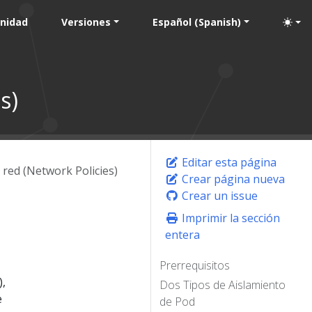
nidad
Versiones
Español (Spanish)
s)
Editar esta página
e red (Network Policies)
Crear página nueva
Crear un issue
Imprimir la sección
entera
Prerrequisitos
),
Dos Tipos de Aislamiento
e
de Pod