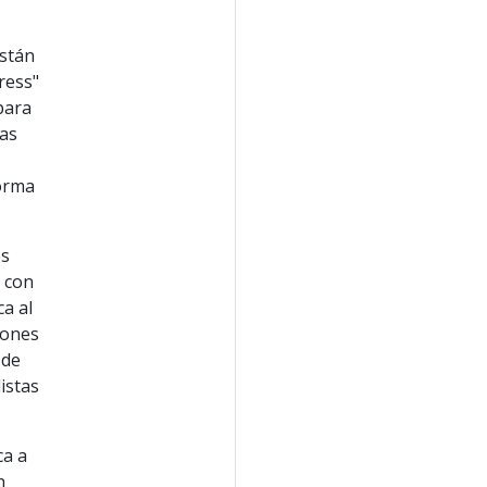
están
ress"
para
das
orma
es
y con
ca al
iones
de
istas
ca a
n