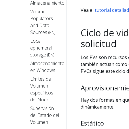
Almacenamiento
Vea el
tutorial detalla
Volume
Populators
and Data
Ciclo de v
Sources
(EN)
solicitud
Local
ephemeral
storage
(EN)
Los PVs son recursos e
Almacenamiento
también actúan como c
en Windows
PVCs sigue este ciclo d
Límites de
Volumen
Aprovisionami
específicos
del Nodo
Hay dos formas en que
dinámicamente.
Supervisión
del Estado del
Volumen
Estático