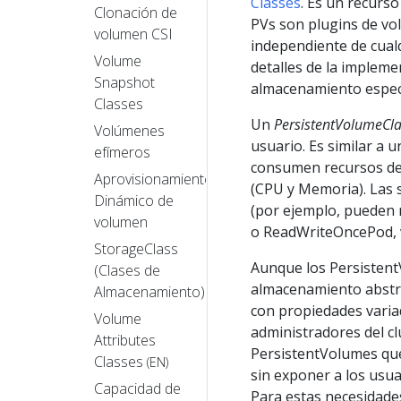
Classes
. Es un recurso
Clonación de
PVs son plugins de vo
volumen CSI
independiente de cualq
Volume
detalles de la impleme
Snapshot
almacenamiento especí
Classes
Un
PersistentVolumeCl
Volúmenes
usuario. Es similar a
efímeros
consumen recursos de 
Aprovisionamiento
(CPU y Memoria). Las 
Dinámico de
(por ejemplo, puede
volumen
o ReadWriteOncePod,
StorageClass
Aunque los Persisten
(Clases de
almacenamiento abstra
Almacenamiento)
con propiedades varia
Volume
administradores del cl
Attributes
PersistentVolumes que
Classes
(EN)
sin exponer a los usu
Capacidad de
Para estas necesidades