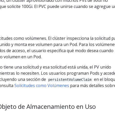
plo, un clúster aprovisionado con muchos PVs de 50Gi no
que solicite 100Gi. El PVC puede unirse cuando se agregue 
citudes como volúmenes. El clúster inspecciona la solicitud p
unido y monta ese volumen para un Pod. Para los volúmene
os de acceso, el usuario especifica qué modo desea cuando
omo volumen en un Pod.
 tiene una solicitud y esa solicitud está unida, el PV unido
mientras lo necesiten. Los usuarios programan Pods y acced
cluyendo una sección de
en el bloq
persistentVolumeClaim
onsulta
Solicitudes como Volúmenes
para más detalles sobr
 Objeto de Almacenamiento en Uso