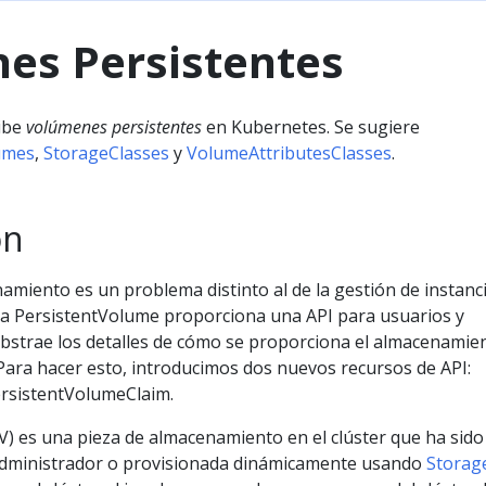
es Persistentes
ibe
volúmenes persistentes
en Kubernetes. Se sugiere
umes
,
StorageClasses
y
VolumeAttributesClasses
.
ón
amiento es un problema distinto al de la gestión de instanc
a PersistentVolume proporciona una API para usuarios y
bstrae los detalles de cómo se proporciona el almacenamie
ara hacer esto, introducimos dos nuevos recursos de API:
rsistentVolumeClaim.
V) es una pieza de almacenamiento en el clúster que ha sido
administrador o provisionada dinámicamente usando
Storag