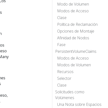
 Los
Modo de Volumen
Modos de Acceso
os
Clase
Política de Reclamación
Opciones de Montaje
n
Afinidad de Nodos
Fase
sos
ceso
PersistentVolumeClaims
eMany
Modos de Acceso
Modos de Volumen
Recursos
mes
Selector
s
Clase
Solicitudes como
ceso,
Volúmenes
.
Una Nota sobre Espacios