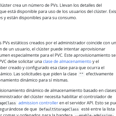
lúster crea un número de PVs. Llevan los detalles del
ue está disponible para uso de los usuarios del clúster. Exi
es y están disponibles para su consumo.
 PVs estáticos creados por el administrador coincide con u
 de un usuario, el clúster puede intentar aprovisionar
men especialmente para el PVC. Este aprovisionamiento se
PVC debe solicitar una
clase de almacenamiento
y el
ber creado y configurado esa clase para que ocurra el
mico. Las solicitudes que piden la clase
efectivamente
""
ionamiento dinámico para sí mismas.
ovisionamiento dinámico de almacenamiento basado en clases
inistrador del clúster necesita habilitar el controlador de
admission controller
en el servidor API. Esto se p
ageClass
asegurándose de que
esté entre la lista
DefaultStorageClass
or comas y ordenados para la bandera
--enable-admission-