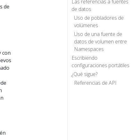
Las referencias a fuentes
s de
de datos
Uso de pobladores de
volúmenes
Uso de una fuente de
datos de volumen entre
Namespaces
y con
Escribiendo
uevos
configuraciones portátiles
onado
¿Qué sigue?
ede
Referencias de API
n
un
tén