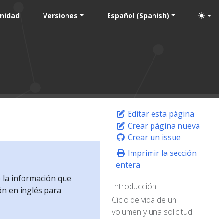
nidad
Versiones
Español (Spanish)
Editar esta página
Crear página nueva
Crear un issue
Imprimir la sección
entera
e la información que
Introducción
ón en inglés para
Ciclo de vida de un
volumen y una solicitud