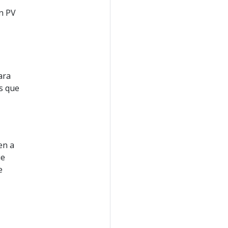
un PV
ara
s que
en a
ue
e