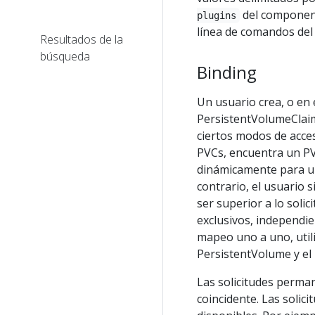
del component
plugins
línea de comandos del
Resultados de la
búsqueda
Binding
Un usuario crea, o en 
PersistentVolumeClaim
ciertos modos de acces
PVCs, encuentra un PV 
dinámicamente para un
contrario, el usuario
ser superior a lo soli
exclusivos, independi
mapeo uno a uno, utili
PersistentVolume y el
Las solicitudes perma
coincidente. Las solic