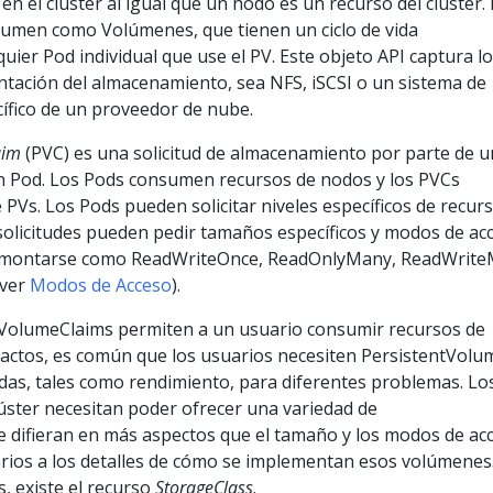
 en el clúster al igual que un nodo es un recurso del clúster.
lumen como Volúmenes, que tienen un ciclo de vida
uier Pod individual que use el PV. Este objeto API captura l
ntación del almacenamiento, sea NFS, iSCSI o un sistema de
fico de un proveedor de nube.
aim
(PVC) es una solicitud de almacenamiento por parte de u
 un Pod. Los Pods consumen recursos de nodos y los PVCs
PVs. Los Pods pueden solicitar niveles específicos de recur
solicitudes pueden pedir tamaños específicos y modos de ac
n montarse como ReadWriteOnce, ReadOnlyMany, ReadWrit
 ver
Modos de Acceso
).
tVolumeClaims permiten a un usuario consumir recursos de
ctos, es común que los usuarios necesiten PersistentVolu
das, tales como rendimiento, para diferentes problemas. Lo
úster necesitan poder ofrecer una variedad de
 difieran en más aspectos que el tamaño y los modos de ac
arios a los detalles de cómo se implementan esos volúmenes
, existe el recurso
StorageClass
.