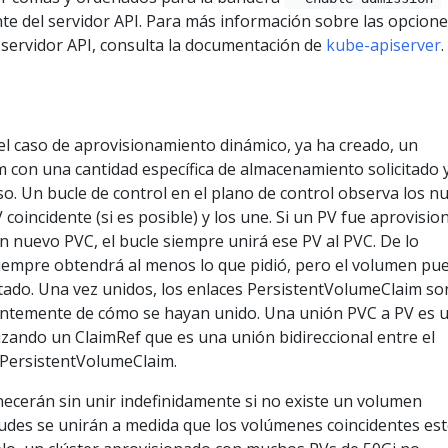
e del servidor API. Para más información sobre las opcione
 servidor API, consulta la documentación de
kube-apiserver
.
el caso de aprovisionamiento dinámico, ya ha creado, un
 con una cantidad específica de almacenamiento solicitado 
o. Un bucle de control en el plano de control observa los n
coincidente (si es posible) y los une. Si un PV fue aprovisi
 nuevo PVC, el bucle siempre unirá ese PV al PVC. De lo
 siempre obtendrá al menos lo que pidió, pero el volumen pu
citado. Una vez unidos, los enlaces PersistentVolumeClaim so
entemente de cómo se hayan unido. Una unión PVC a PV es 
zando un ClaimRef que es una unión bidireccional entre el
 PersistentVolumeClaim.
necerán sin unir indefinidamente si no existe un volumen
itudes se unirán a medida que los volúmenes coincidentes es