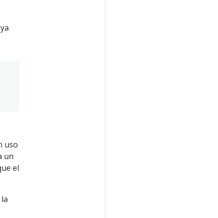
 ya
n uso
a un
que el
 la