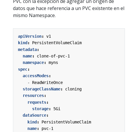
PVC con la excepción de agregar un origen de
datos que hace referencia a un PVC existente en el
mismo Namespace.
apiVersion
:
v1
kind
:
PersistentVolumeClaim
metadata
:
name
:
clone-of-pvc-1
namespace
:
myns
spec
:
accessModes
:
- 
ReadWriteOnce
storageClassName
:
cloning
resources
:
requests
:
storage
:
5Gi
dataSource
:
kind
:
PersistentVolumeClaim
name
:
pvc-1