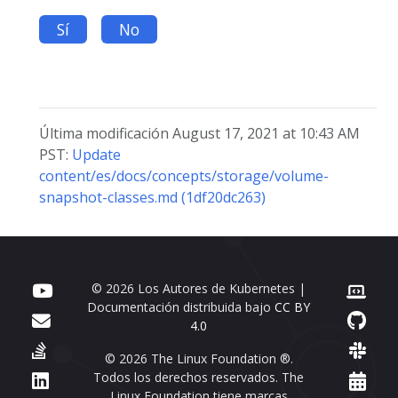
Sí
No
Última modificación August 17, 2021 at 10:43 AM
PST:
Update
content/es/docs/concepts/storage/volume-
snapshot-classes.md (1df20dc263)
© 2026 Los Autores de Kubernetes |
Documentación distribuida bajo
CC BY
4.0
© 2026 The Linux Foundation ®.
Todos los derechos reservados. The
Linux Foundation tiene marcas