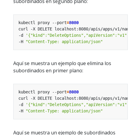
subordinados en segundo plano:
kubectl proxy --port
=
8080
curl -X DELETE localhost:8080/apis/apps/v1/names
-d 
'{"kind":"DeleteOptions","apiVersion":"v1","p
-H 
"Content-Type: application/json"
Aquí se muestra un ejemplo que elimina los
subordinados en primer plano:
kubectl proxy --port
=
8080
curl -X DELETE localhost:8080/apis/apps/v1/names
-d 
'{"kind":"DeleteOptions","apiVersion":"v1","p
-H 
"Content-Type: application/json"
Aquí se muestra un ejemplo de subordinados