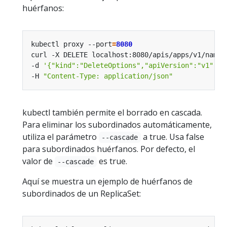
huérfanos:
kubectl proxy --port
=
8080
curl -X DELETE localhost:8080/apis/apps/v1/names
-d 
'{"kind":"DeleteOptions","apiVersion":"v1","p
-H 
"Content-Type: application/json"
kubectl también permite el borrado en cascada.
Para eliminar los subordinados automáticamente,
utiliza el parámetro
a true. Usa false
--cascade
para subordinados huérfanos. Por defecto, el
valor de
es true.
--cascade
Aquí se muestra un ejemplo de huérfanos de
subordinados de un ReplicaSet: