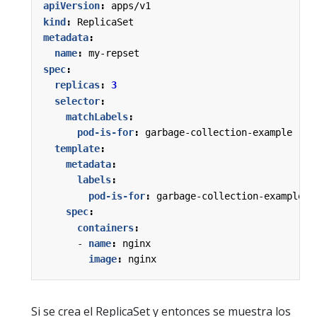
apiVersion
:
apps/v1
kind
:
ReplicaSet
metadata
:
name
:
my-repset
spec
:
replicas
:
3
selector
:
matchLabels
:
pod-is-for
:
garbage-collection-example
template
:
metadata
:
labels
:
pod-is-for
:
garbage-collection-example
spec
:
containers
:
- 
name
:
nginx
image
:
nginx
Si se crea el ReplicaSet y entonces se muestra los