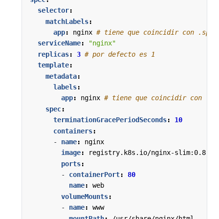
selector
:
matchLabels
:
app
:
nginx
# tiene que coincidir con .spec
serviceName
:
"nginx"
replicas
:
3
# por defecto es 1
template
:
metadata
:
labels
:
app
:
nginx
# tiene que coincidir con .sp
spec
:
terminationGracePeriodSeconds
:
10
containers
:
- 
name
:
nginx
image
:
registry.k8s.io/nginx-slim:0.8
ports
:
- 
containerPort
:
80
name
:
web
volumeMounts
:
- 
name
:
www
mountPath
:
/usr/share/nginx/html