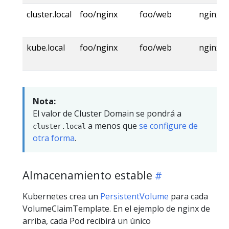
cluster.local
foo/nginx
foo/web
nginx.fo
kube.local
foo/nginx
foo/web
nginx.fo
Nota:
El valor de Cluster Domain se pondrá a
a menos que
se configure de
cluster.local
otra forma
.
Almacenamiento estable
Kubernetes crea un
PersistentVolume
para cada
VolumeClaimTemplate. En el ejemplo de nginx de
arriba, cada Pod recibirá un único