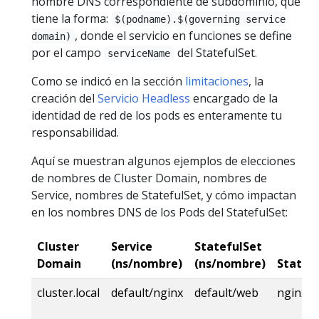
nombre DNS correspondiente de subdominio, que
tiene la forma:
$(podname).$(governing service
, donde el servicio en funciones se define
domain)
por el campo
del StatefulSet.
serviceName
Como se indicó en la sección
limitaciones
, la
creación del
Servicio Headless
encargado de la
identidad de red de los pods es enteramente tu
responsabilidad.
Aquí se muestran algunos ejemplos de elecciones
de nombres de Cluster Domain, nombres de
Service, nombres de StatefulSet, y cómo impactan
en los nombres DNS de los Pods del StatefulSet:
Cluster
Service
StatefulSet
Domain
(ns/nombre)
(ns/nombre)
Statef
cluster.local
default/nginx
default/web
nginx.de