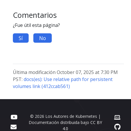
Comentarios
¿Fue útil esta página?
Sí
No
Última modificación October 07, 2025 at 7:30 PM
PST:
docs(es): Use relative path for persistent
volumes link (412ccab561)
© 2026 Los Autores de Kubernetes |
Documentación distribuida bajo
CC BY
4.0