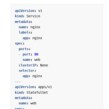
apiVersion
:
v1
kind
:
Service
metadata
:
name
:
nginx
labels
:
app
:
nginx
spec
:
ports
:
- 
port
:
80
name
:
web
clusterIP
:
None
selector
:
app
:
nginx
---
apiVersion
:
apps/v1
kind
:
StatefulSet
metadata
:
name
:
web
spec
: