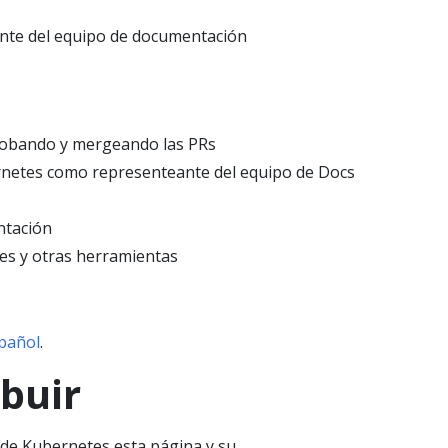
nte del equipo de documentación
probando y mergeando las PRs
ernetes como representeante del equipo de Docs
ntación
es y otras herramientas
spañol
.
ibuir
 de Kubernetes esta página y su