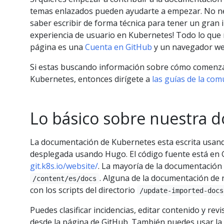
temas enlazados pueden ayudarte a empezar. No nec
saber escribir de forma técnica para tener un gran
experiencia de usuario en Kubernetes! Todo lo que 
página es una
Cuenta en GitHub
y un navegador we
Si estas buscando información sobre cómo comenzar 
Kubernetes, entonces dirígete a
las guías de la co
Lo básico sobre nuestra 
La documentación de Kubernetes esta escrita usa
desplegada usando Hugo. El código fuente está en 
git.k8s.io/website/
. La mayoría de la documentación 
. Alguna de la documentación de 
/content/es/docs
con los scripts del directorio
/update-imported-docs
Puedes clasificar incidencias, editar contenido y rev
desde la página de GitHub. También puedes usar la 