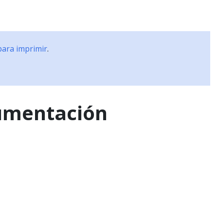
Documentación
Capacitación
Partners
Comu
para imprimir
.
cumentación