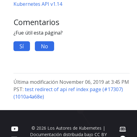
Kubernetes API v1.14
Comentarios
¿Fue útil esta página?
Sí
No
Última modificación November 06, 2019 at 3:45 PM
PST:
test redirect of api ref index page (#17307)
(1010a4a68e)
© 2026 Los Autores de Kubernetes |
Documentación distribuida bajo
CC BY