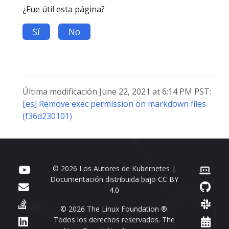
¿Fue útil esta página?
Sí
No
Última modificación June 22, 2021 at 6:14 PM PST:
[es] Remove exec permission on markdown files
(f36d230101)
© 2026 Los Autores de Kubernetes |
Documentación distribuida bajo
CC BY
4.0
© 2026 The Linux Foundation ®.
Todos los derechos reservados. The