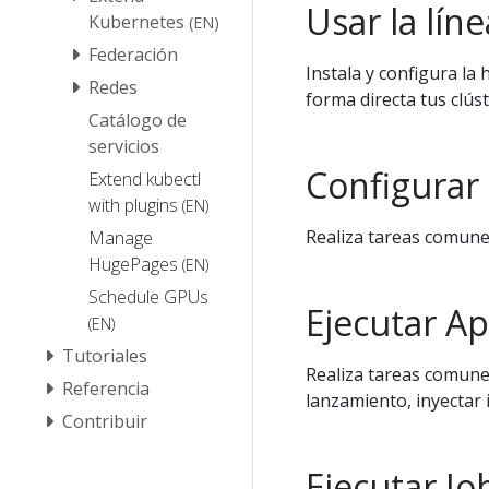
Usar la lí
Kubernetes
(EN)
Federación
Instala y configura l
Redes
forma directa tus clús
Catálogo de
servicios
Configurar
Extend kubectl
with plugins
(EN)
Realiza tareas comune
Manage
HugePages
(EN)
Schedule GPUs
Ejecutar Ap
(EN)
Tutoriales
Realiza tareas comune
Referencia
lanzamiento, inyectar 
Contribuir
Ejecutar Jo