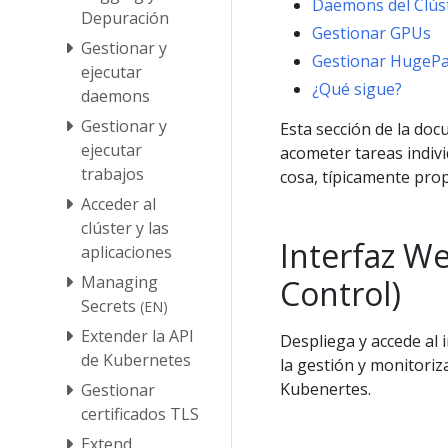
Daemons del Clús
Depuración
Gestionar GPUs
Gestionar y
Gestionar HugeP
ejecutar
¿Qué sigue?
daemons
Gestionar y
Esta sección de la d
ejecutar
acometer tareas indiv
trabajos
cosa, típicamente pr
Acceder al
clúster y las
Interfaz W
aplicaciones
Managing
Control)
Secrets
(EN)
Extender la API
Despliega y accede al 
de Kubernetes
la gestión y monitoriz
Kubenertes.
Gestionar
certificados TLS
Extend