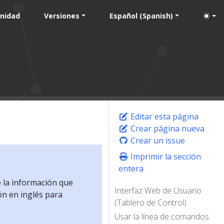
nidad
Versiones
Español (Spanish)
Editar esta página
Crear página nueva
Crear un issue
Imprimir la sección
entera
e la información que
Interfaz Web de Usuario
ón en inglés para
(Tablero de Control)
Usar la línea de comandos