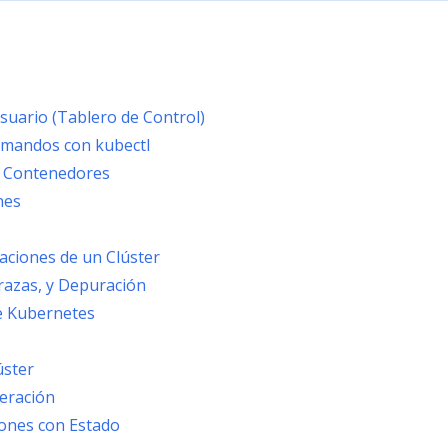
suario (Tablero de Control)
comandos con kubectl
y Contenedores
nes
caciones de un Clúster
razas, y Depuración
de Kubernetes
úster
deración
iones con Estado