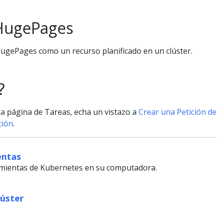
HugePages
HugePages como un recurso planificado en un clúster.
?
una página de Tareas, echa un vistazo a
Crear una Petición de
ción
.
entas
amientas de Kubernetes en su computadora.
lúster