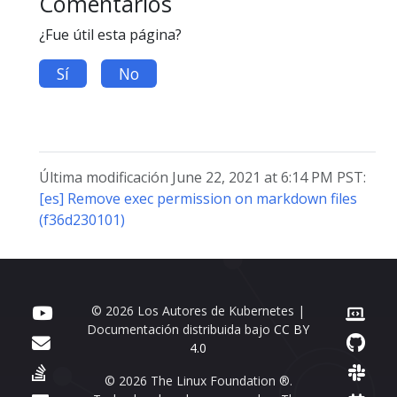
Comentarios
¿Fue útil esta página?
Sí
No
Última modificación June 22, 2021 at 6:14 PM PST:
[es] Remove exec permission on markdown files
(f36d230101)
© 2026 Los Autores de Kubernetes |
Documentación distribuida bajo
CC BY
4.0
© 2026 The Linux Foundation ®.