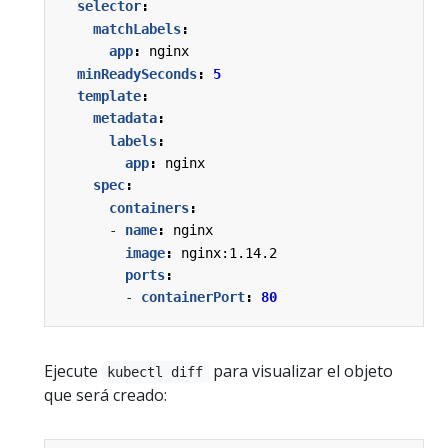
selector
:
matchLabels
:
app
:
nginx
minReadySeconds
:
5
template
:
metadata
:
labels
:
app
:
nginx
spec
:
containers
:
- 
name
:
nginx
image
:
nginx:1.14.2
ports
:
- 
containerPort
:
80
Ejecute
para visualizar el objeto
kubectl diff
que será creado: