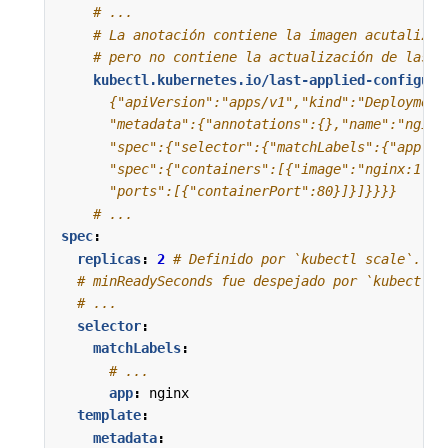
# ...
# La anotación contiene la imagen acutalizad
# pero no contiene la actualización de las r
kubectl.kubernetes.io/last-applied-configura
      "ports":[{"containerPort":80}]}]}}}}
# ...
spec
:
replicas
:
2
# Definido por `kubectl scale`.  I
# minReadySeconds fue despejado por `kubectl a
# ...
selector
:
matchLabels
:
# ...
app
:
nginx
template
:
metadata
: