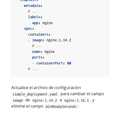
metadata
:
# ...
labels
:
app
:
nginx
spec
:
containers
:
- 
image
:
nginx:1.14.2
# ...
name
:
nginx
ports
:
- 
containerPort
:
80
# ...
Actualice el archivo de configuración
para cambiar el campo
simple_deployment.yaml
de
a
, y
image
nginx:1.14.2
nginx:1.16.1
elimine el campo
:
minReadySeconds