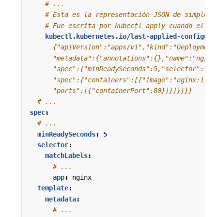
# ...
# Esta es la representación JSON de simple_d
# Fue escrita por kubectl apply cuando el ob
kubectl.kubernetes.io/last-applied-configura
      "ports":[{"containerPort":80}]}]}}}}
# ...
spec
:
# ...
minReadySeconds
:
5
selector
:
matchLabels
:
# ...
app
:
nginx
template
:
metadata
:
# ...