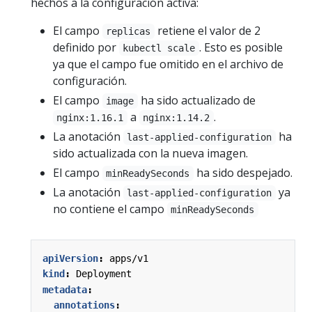
hechos a la configuración activa:
El campo
retiene el valor de 2
replicas
definido por
. Esto es posible
kubectl scale
ya que el campo fue omitido en el archivo de
configuración.
El campo
ha sido actualizado de
image
a
.
nginx:1.16.1
nginx:1.14.2
La anotación
ha
last-applied-configuration
sido actualizada con la nueva imagen.
El campo
ha sido despejado.
minReadySeconds
La anotación
ya
last-applied-configuration
no contiene el campo
minReadySeconds
apiVersion
:
apps/v1
kind
:
Deployment
metadata
:
annotations
: