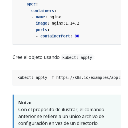
spec
:
containers
:
- 
name
:
nginx
image
:
nginx:1.14.2
ports
:
- 
containerPort
:
80
Cree el objeto usando
:
kubectl apply
Nota:
Con el propósito de ilustrar, el comando
anterior se refiere a un único archivo de
configuración en vez de un directorio.