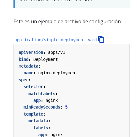
Este es un ejemplo de archivo de configuración:
application/simple_deployment.yaml
apiVersion
:
apps/v1
kind
:
Deployment
metadata
:
name
:
nginx-deployment
spec
:
selector
:
matchLabels
:
app
:
nginx
minReadySeconds
:
5
template
:
metadata
:
labels
:
app
:
nginx