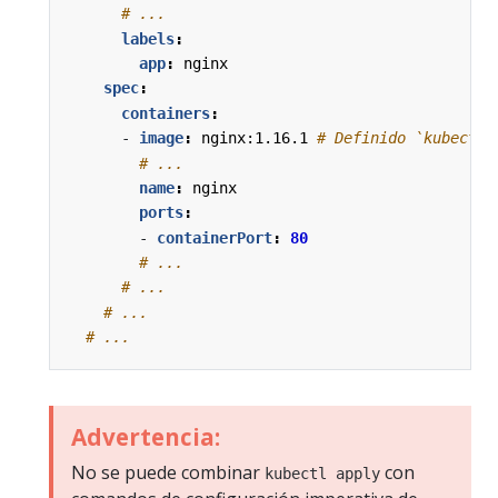
# ...
labels
:
app
:
nginx
spec
:
containers
:
- 
image
:
nginx:1.16.1
# Definido `kubectl 
# ...
name
:
nginx
ports
:
- 
containerPort
:
80
# ...
# ...
# ...
# ...
Advertencia:
No se puede combinar
con
kubectl apply