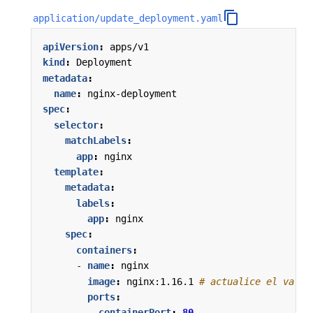
application/update_deployment.yaml
apiVersion
:
apps/v1
kind
:
Deployment
metadata
:
name
:
nginx-deployment
spec
:
selector
:
matchLabels
:
app
:
nginx
template
:
metadata
:
labels
:
app
:
nginx
spec
:
containers
:
- 
name
:
nginx
image
:
nginx:1.16.1
# actualice el valor
ports
:
- 
containerPort
:
80