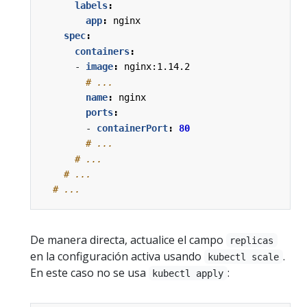
labels
:
app
:
nginx
spec
:
containers
:
- 
image
:
nginx:1.14.2
# ...
name
:
nginx
ports
:
- 
containerPort
:
80
# ...
# ...
# ...
# ...
De manera directa, actualice el campo
replicas
en la configuración activa usando
.
kubectl scale
En este caso no se usa
:
kubectl apply