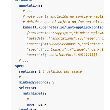
annotations
:
# ...
# note que la anotación no contiene replicas
# debido a que el objeto no fue actualizado 
kubectl.kubernetes.io/last-applied-configura
      "ports":[{"containerPort":80}]}]}}}}
# ...
spec
:
replicas
:
2
# definido por scale
# ...
minReadySeconds
:
5
selector
:
matchLabels
:
# ...
app
:
nginx
template
: