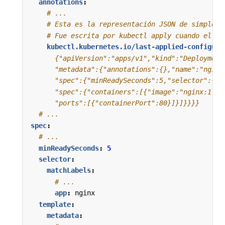
annotations
:
# ...
# Esta es la representación JSON de simple_d
# Fue escrita por kubectl apply cuando el ob
kubectl.kubernetes.io/last-applied-configura
      "ports":[{"containerPort":80}]}]}}}}
# ...
spec
:
# ...
minReadySeconds
:
5
selector
:
matchLabels
:
# ...
app
:
nginx
template
:
metadata
: