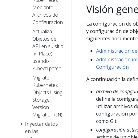
Visión gene
Mediante
Archivos de
Configuración
La configuración de ob
y configuración de obj
Actualiza
siguientes documento
Objetos del
API en su sitio
Administración d
(in Place)
Administración im
usando
Configuración
kubectl patch
Migrate
A continuación la def
Kubernetes
archivo de configur
Objects Using
define la configu
Storage
utilizar archivos 
Version
configuración por
Migration
(EN)
como Git.
Inyectar datos
configuración activ
en las
activos de un obje