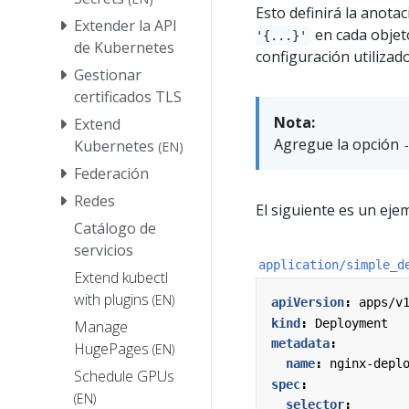
Esto definirá la anota
Extender la API
en cada objeto
'{...}'
de Kubernetes
configuración utilizado
Gestionar
certificados TLS
Nota:
Extend
Agregue la opción
Kubernetes
(EN)
Federación
Redes
El siguiente es un eje
Catálogo de
servicios
application/simple_d
Extend kubectl
with plugins
(EN)
apiVersion
:
apps/v
kind
:
Deployment
Manage
metadata
:
HugePages
(EN)
name
:
nginx-depl
Schedule GPUs
spec
:
(EN)
selector
: