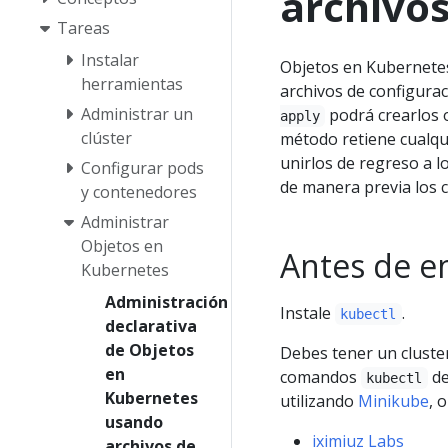
archivos
Tareas
Instalar
Objetos en Kubernetes
herramientas
archivos de configura
Administrar un
podrá crearlos o
apply
clúster
método retiene cualqui
unirlos de regreso a l
Configurar pods
de manera previa los
y contenedores
Administrar
Objetos en
Antes de 
Kubernetes
Administración
Instale
.
kubectl
declarativa
de Objetos
Debes tener un cluster
en
comandos
de
kubectl
Kubernetes
utilizando
Minikube
, 
usando
iximiuz Labs
archivos de