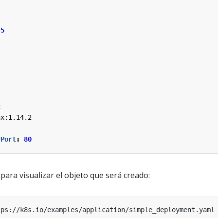
5
x
nx:1.14.2
rPort
:
80
para visualizar el objeto que será creado: