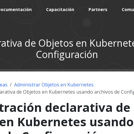
Documentación
Capacitación
Partners
Comu
rativa de Objetos en Kubernet
Configuración
eas
Administrar Objetos en Kubernetes
larativa de Objetos en Kubernetes usando archivos de Confi
ración declarativa de
 en Kubernetes usando