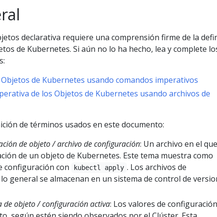
ral
jetos declarativa requiere una comprensión firme de la defi
etos de Kubernetes. Si aún no lo ha hecho, lea y complete lo
s:
e Objetos de Kubernetes usando comandos imperativos
perativa de los Objetos de Kubernetes usando archivos de
inición de términos usados en este documento:
ación de objeto / archivo de configuración
: Un archivo en el qu
ración de un objeto de Kubernetes. Este tema muestra como
de configuración con
. Los archivos de
kubectl apply
 lo general se almacenan en un sistema de control de versio
a de objeto / configuración activa
: Los valores de configuració
to, según estén siendo observados por el Clúster. Esta