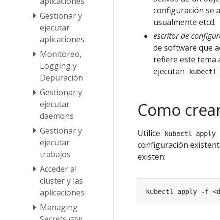
aplicaciones
configuración se 
Gestionar y
usualmente etcd.
ejecutar
escritor de configur
aplicaciones
de software que ac
Monitoreo,
refiere este tema 
Logging y
ejecutan
kubectl
Depuración
Gestionar y
ejecutar
Como crear
daemons
Gestionar y
Utilice
kubectl apply
ejecutar
configuración existent
trabajos
existen:
Acceder al
clúster y las
aplicaciones
Managing
Secrets
(EN)