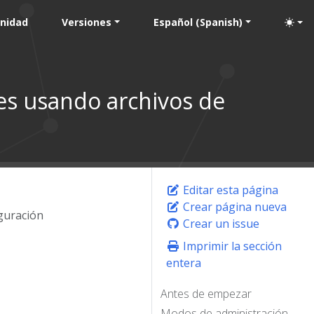
nidad
Versiones
Español (Spanish)
es usando archivos de
Editar esta página
Crear página nueva
guración
Crear un issue
Imprimir la sección
entera
Antes de empezar
Modos de administración