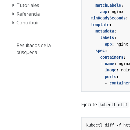
Tutoriales
matchLabels
:
app
:
nginx
Referencia
minReadySeconds
:
Contribuir
template
:
metadata
:
labels
:
app
:
nginx
Resultados de la
spec
:
búsqueda
containers
:
- 
name
:
ngin
image
:
ngi
ports
:
- 
containe
Ejecute
kubectl diff