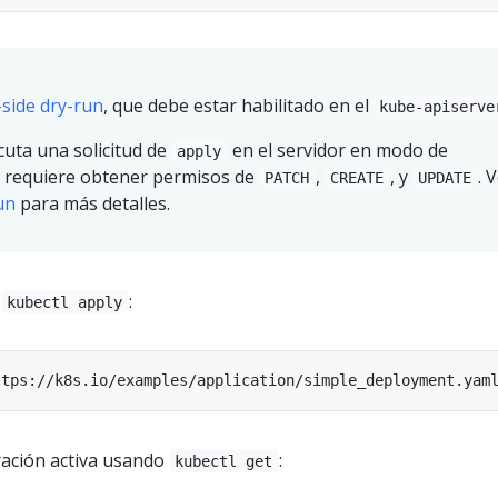
-side dry-run
, que debe estar habilitado en el
kube-apiserve
cuta una solicitud de
en el servidor en modo de
apply
, requiere obtener permisos de
,
, y
. 
PATCH
CREATE
UPDATE
un
para más detalles.
o
:
kubectl apply
ración activa usando
:
kubectl get