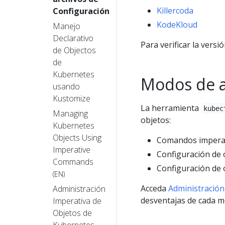
Killercoda
Configuración
KodeKloud
Manejo
Declarativo
Para verificar la versi
de Objectos
de
Kubernetes
Modos de a
usando
Kustomize
La herramienta
kubec
Managing
objetos:
Kubernetes
Objects Using
Comandos impera
Imperative
Configuración de 
Commands
Configuración de 
(EN)
Acceda
Administración
Administración
desventajas de cada mo
Imperativa de
Objetos de
Kubernetes