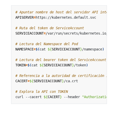
# Apuntar nombre de host del servidor API intern
APISERVER
=
# Ruta del token de ServiceAccount
SERVICEACCOUNT
=
# Lectura del Namespace del Pod
NAMESPACE
=
$(
cat 
${
SERVICEACCOUNT
}
/namespace
)
# Lectura del bearer token del ServiceAccount
TOKEN
=
$(
cat 
${
SERVICEACCOUNT
}
/token
)
# Referencia a la autoridad de certificación int
CACERT
=
${
SERVICEACCOUNT
}
# Explora la API con TOKEN
curl --cacert 
${
CACERT
}
 --header 
"Authorization: