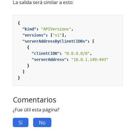
La salida será similar a esto:
{
"kind"
:
"APIVersions"
,
"versions"
:
[
"v1"
],
"serverAddressByClientCIDRs"
:
[
{
"clientCIDR"
:
"0.0.0.0/0"
,
"serverAddress"
:
"10.0.1.149:443"
}
]
}
Comentarios
¿Fue útil esta página?
Sí
No