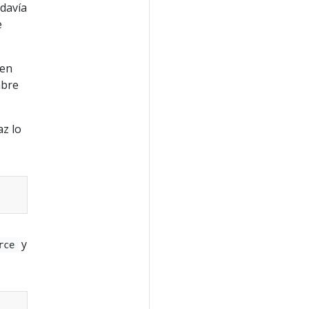
odavía
e
 en
mbre
az lo
y
rce