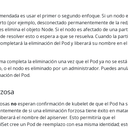
omendada es usar el primer o segundo enfoque. Si un nodo 
to (por ejemplo, desconectado permanentemente de la red
es elimina el objeto Node. Si el nodo es afectado de una part
 de resolver esto o espera a que se resuelva. Cuando la part
completará la eliminación del Pod y liberará su nombre en el
ma completa la eliminación una vez que el Pod ya no se está
, o el nodo es eliminado por un administrador. Puedes anul
nación del Pod.
rzosa
zosas
no
esperan confirmación de kubelet de que el Pod ha s
ntemente de si una eliminación forzosa tiene éxito en mata
berará el nombre del apiserver. Esto permitiría que el
ulSet cree un Pod de reemplazo con esa misma identidad; es