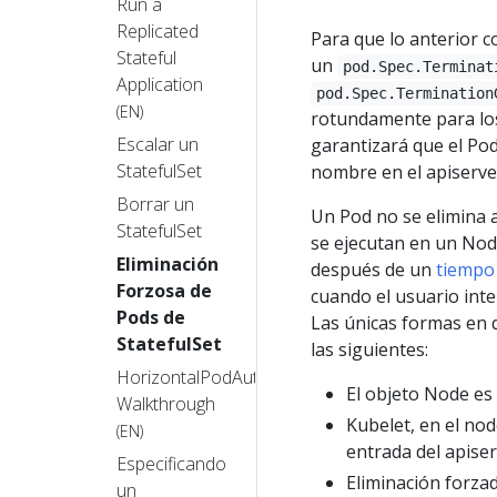
Run a
Replicated
Para que lo anterior c
Stateful
un
pod.Spec.Terminat
Application
pod.Spec.Termination
(EN)
rotundamente para los 
Escalar un
garantizará que el Po
StatefulSet
nombre en el apiserve
Borrar un
Un Pod no se elimina 
StatefulSet
se ejecutan en un Nod
Eliminación
después de un
tiempo
Forzosa de
cuando el usuario inte
Pods de
Las únicas formas en 
StatefulSet
las siguientes:
HorizontalPodAutoscaler
El objeto Node es 
Walkthrough
Kubelet, en el no
(EN)
entrada del apiser
Especificando
Eliminación forzad
un