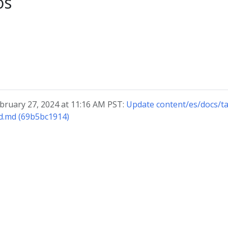
os
ebruary 27, 2024 at 11:16 AM PST:
Update content/es/docs/ta
od.md (69b5bc1914)