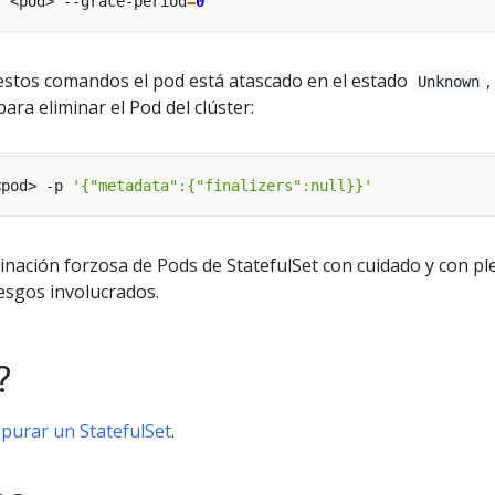
s <pod> --grace-period
=
0
 estos comandos el pod está atascado en el estado
,
Unknown
ara eliminar el Pod del clúster:
<pod> -p 
'{"metadata":{"finalizers":null}}'
minación forzosa de Pods de StatefulSet con cuidado y con p
esgos involucrados.
?
purar un StatefulSet
.