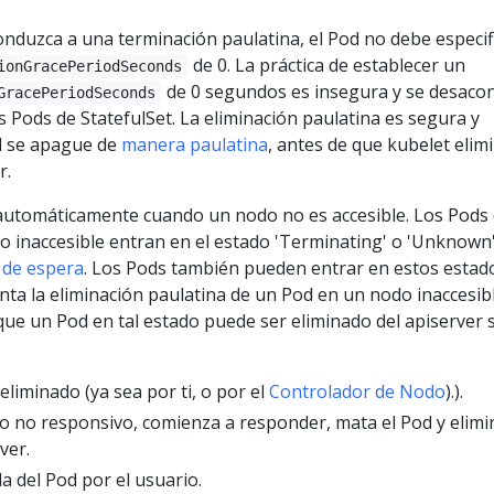
onduzca a una terminación paulatina, el Pod no debe especif
de 0. La práctica de establecer un
ionGracePeriodSeconds
de 0 segundos es insegura y se desaco
GracePeriodSeconds
Pods de StatefulSet. La eliminación paulatina es segura y
d se apague de
manera paulatina
, antes de que kubelet elimi
r.
automáticamente cuando un nodo no es accesible. Los Pods
o inaccesible entran en el estado 'Terminating' o 'Unknown
 de espera
. Los Pods también pueden entrar en estos estad
nta la eliminación paulatina de un Pod en un nodo inaccesibl
que un Pod en tal estado puede ser eliminado del apiserver 
eliminado (ya sea por ti, o por el
Controlador de Nodo
).).
do no responsivo, comienza a responder, mata el Pod y elimi
ver.
a del Pod por el usuario.