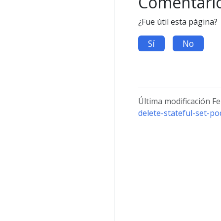
Comentari
¿Fue útil esta página?
Sí
No
Última modificación F
delete-stateful-set-p