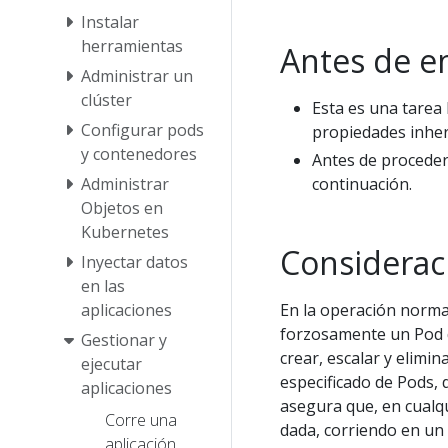
Instalar
herramientas
Antes de 
Administrar un
clúster
Esta es una tarea 
Configurar pods
propiedades inher
y contenedores
Antes de proceder
continuación.
Administrar
Objetos en
Kubernetes
Considerac
Inyectar datos
en las
En la operación norma
aplicaciones
forzosamente un Pod d
Gestionar y
crear, escalar y elimi
ejecutar
especificado de Pods, d
aplicaciones
asegura que, en cual
Corre una
dada, corriendo en un 
aplicación