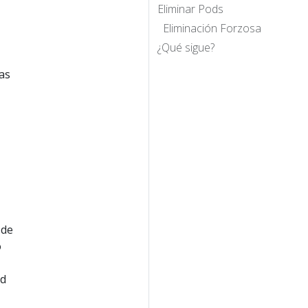
Eliminar Pods
Eliminación Forzosa
¿Qué sigue?
las
 de
o
ad