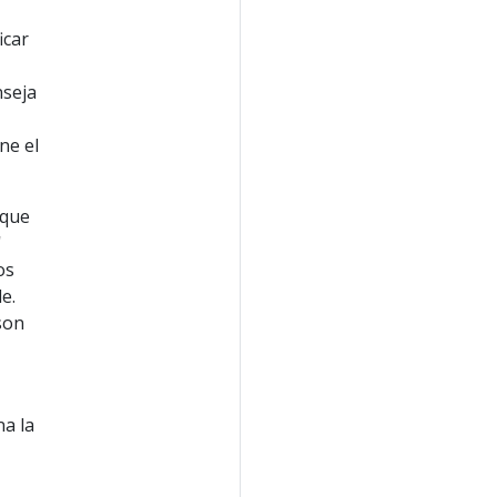
icar
nseja
ne el
 que
'
os
e.
son
na la