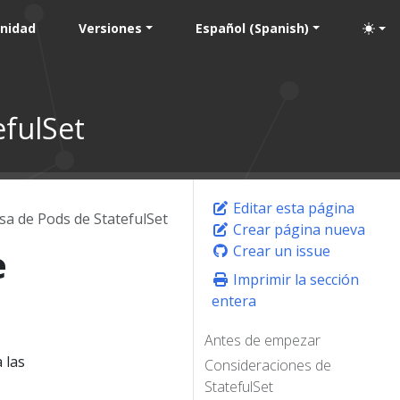
nidad
Versiones
Español (Spanish)
efulSet
Editar esta página
sa de Pods de StatefulSet
Crear página nueva
e
Crear un issue
Imprimir la sección
entera
Antes de empezar
a las
Consideraciones de
StatefulSet