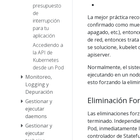
presupuesto
de
La mejor práctica rec
interrupción
confirmado como muer
para tu
apagado, etc.), entonc
aplicación
de red, entonces trata
Accediendo a
se solucione, kubelet 
la API de
apiserver.
Kubernetes
Normalmente, el siste
desde un Pod
ejecutando en un nodo
Monitoreo,
esto forzando la elimi
Logging y
Depuración
Eliminación Fo
Gestionar y
ejecutar
Las eliminaciones for
daemons
terminado. Independie
Gestionar y
Pod, inmediatamente li
ejecutar
controlador de Statef