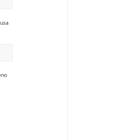
 usa
leno