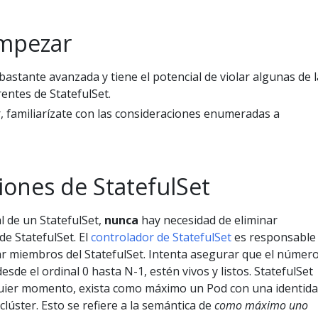
empezar
bastante avanzada y tiene el potencial de violar algunas de 
entes de StatefulSet.
, familiarízate con las consideraciones enumeradas a
iones de StatefulSet
l de un StatefulSet,
nunca
hay necesidad de eliminar
e StatefulSet. El
controlador de StatefulSet
es responsable
nar miembros del StatefulSet. Intenta asegurar que el númer
esde el ordinal 0 hasta N-1, estén vivos y listos. StatefulSet
quier momento, exista como máximo un Pod con una identid
clúster. Esto se refiere a la semántica de
como máximo uno