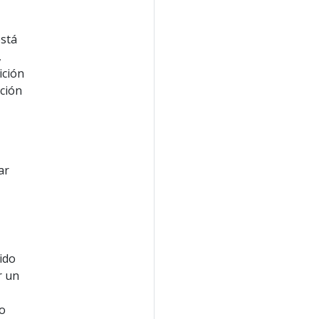
está
,
ición
ición
ar
ido
r un
to