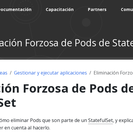
Documentación
Capacitación
Partners
Comu
ación Forzosa de Pods de Stat
eas
Gestionar y ejecutar aplicaciones
Eliminación Forzo
ión Forzosa de Pods d
Set
cómo eliminar Pods que son parte de un
StatefulSet
, y explic
r en cuenta al hacerlo.