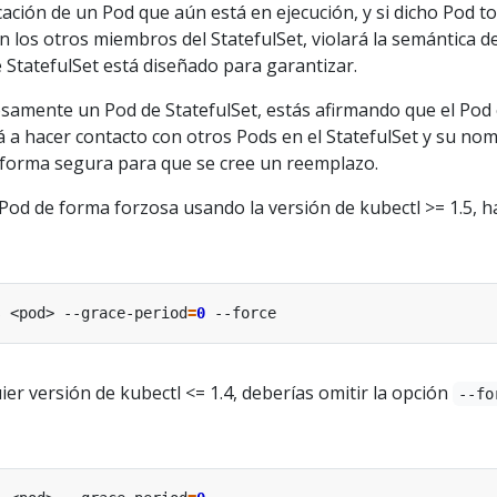
icación de un Pod que aún está en ejecución, y si dicho Pod t
 los otros miembros del StatefulSet, violará la semántica d
tatefulSet está diseñado para garantizar.
samente un Pod de StatefulSet, estás afirmando que el Pod
á a hacer contacto con otros Pods en el StatefulSet y su no
 forma segura para que se cree un reemplazo.
 Pod de forma forzosa usando la versión de kubectl >= 1.5, h
s <pod> --grace-period
=
0
ier versión de kubectl <= 1.4, deberías omitir la opción
--fo