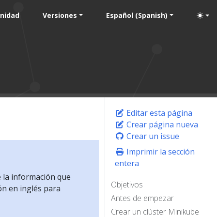
nidad
Versiones
Español (Spanish)
Editar esta página
Crear página nueva
Crear un issue
Imprimir la sección
entera
e la información que
Objetivos
ón en inglés para
Antes de empezar
Crear un clúster Minikube