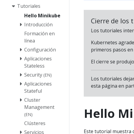
Tutoriales
Hello Minikube
Cierre de los 
Introducción
Los tutoriales inte
Formación en
línea
Kubernetes agradec
primeros pasos en 
Configuración
Aplicaciones
El cierre se produjo
Stateless
Security
(EN)
Los tutoriales dej
Aplicaciones
esta página en part
Stateful
Cluster
Management
Hello M
(EN)
Clústeres
Este tutorial muestra
Servicios