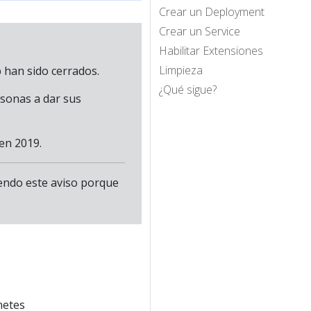
Crear un Deployment
Crear un Service
Habilitar Extensiones
Limpieza
 han sido cerrados.
¿Qué sigue?
rsonas a dar sus
en 2019.
iendo este aviso porque
netes