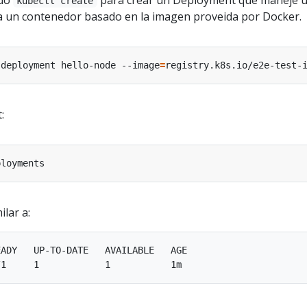
kubectl create
ta un contenedor basado en la imagen proveida por Docker.
 deployment hello-node --image
=
registry.k8s.io/e2e-test-
:
ilar a:
ADY   UP-TO-DATE   AVAILABLE   AGE
