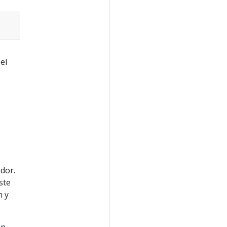
el
edor.
ste
n y
un