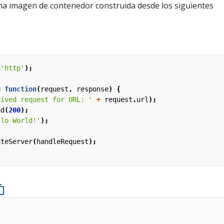
una imagen de contenedor construida desde los siguientes
(
'http'
);
=
function
(
request
,
response
)
{
eived request for URL: '
+
request
.
url
);
ad
(
200
);
llo World!'
);
ateServer
(
handleRequest
);