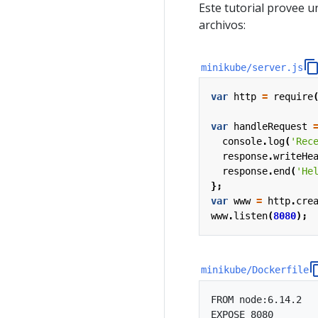
Este tutorial provee 
archivos:
minikube/server.js
var
http
=
require
var
handleRequest
console
.
log
(
'Rec
response
.
writeHe
response
.
end
(
'He
};
var
www
=
http
.
cre
www
.
listen
(
8080
);
minikube/Dockerfile
FROM node:6.14.2

EXPOSE 8080
