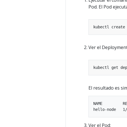
Pod. El Pod ejecu
kubectl create
Ver el Deployment
El resultado es sim
NAME         RE
Ver el Pod: