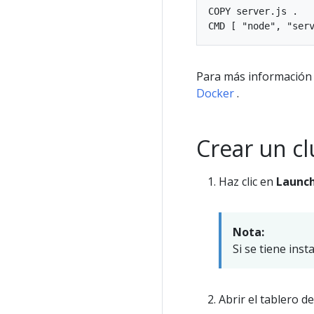
COPY server.js .

Para más información
Docker
.
Crear un c
Haz clic en
Launch
Nota:
Si se tiene ins
Abrir el tablero 