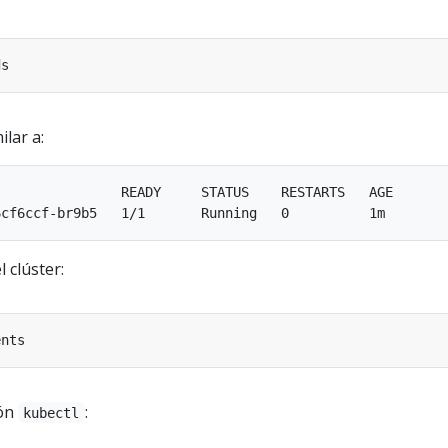
ilar a:
               READY     STATUS    RESTARTS   AGE

 clúster:
ión
:
kubectl