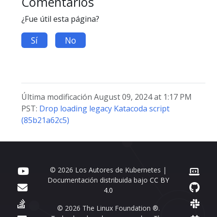
Comentarios
¿Fue útil esta página?
Sí
No
Última modificación August 09, 2024 at 1:17 PM
PST:
Drop loading legacy Katacoda script
(85b21a62c5)
© 2026 Los Autores de Kubernetes |
Documentación distribuida bajo
CC BY
4.0
© 2026 The Linux Foundation ®.