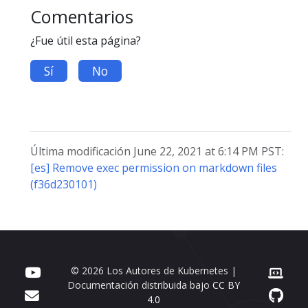
Comentarios
¿Fue útil esta página?
Sí
No
Última modificación June 22, 2021 at 6:14 PM PST:
[es] Remove exec permission on markdown files
(f36d230101)
© 2026 Los Autores de Kubernetes |
Documentación distribuida bajo
CC BY
4.0