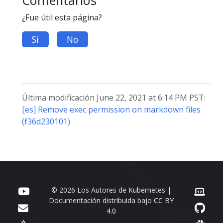
¿Fue útil esta página?
Sí
No
Última modificación June 22, 2021 at 6:14 PM PST:
[es] Remove exec permission on markdown files
(f36d230101)
© 2026 Los Autores de Kubernetes |
Documentación distribuida bajo
CC BY
4.0