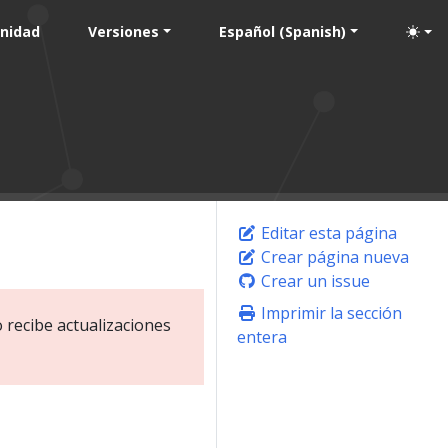
nidad
Versiones
Español (Spanish)
Editar esta página
Crear página nueva
Crear un issue
Imprimir la sección
o recibe actualizaciones
entera