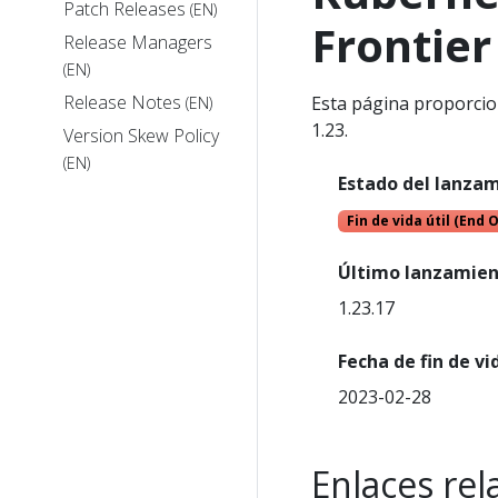
Patch Releases
(EN)
Frontier
Release Managers
(EN)
Release Notes
Esta página proporcio
(EN)
1.23.
Version Skew Policy
(EN)
Estado del lanza
Fin de vida útil (End O
Último lanzamien
1.23.17
Fecha de fin de vid
2023-02-28
Enlaces re